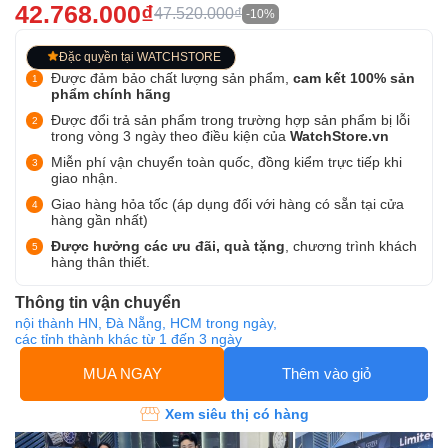
42.768.000₫
47.520.000₫
-10%
Đặc quyền tại WATCHSTORE
Được đảm bảo chất lượng sản phẩm,
cam kết 100% sản
phẩm chính hãng
Được đổi trả sản phẩm trong trường hợp sản phẩm bị lỗi
trong vòng 3 ngày theo điều kiện của
WatchStore.vn
Miễn phí vận chuyển toàn quốc, đồng kiểm trực tiếp khi
giao nhận.
Giao hàng hỏa tốc (áp dụng đối với hàng có sẵn tại cửa
hàng gần nhất)
Được hưởng các ưu đãi, quà tặng
, chương trình khách
hàng thân thiết.
Thông tin vận chuyển
nội thành HN, Đà Nẵng, HCM trong ngày,
các tỉnh thành khác từ 1 đến 3 ngày
MUA NGAY
Thêm vào giỏ
Xem siêu thị có hàng