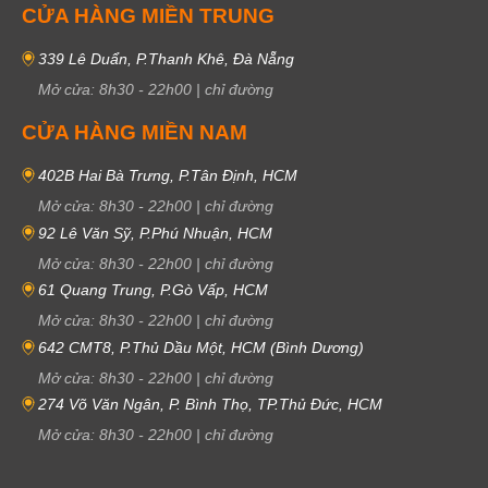
CỬA HÀNG MIỀN TRUNG
339 Lê Duẩn, P.Thanh Khê, Đà Nẵng
Mở cửa:
8h30
-
22h00
|
chỉ đường
CỬA HÀNG MIỀN NAM
402B Hai Bà Trưng, P.Tân Định, HCM
Mở cửa:
8h30
-
22h00
|
chỉ đường
92 Lê Văn Sỹ, P.Phú Nhuận, HCM
Mở cửa:
8h30
-
22h00
|
chỉ đường
61 Quang Trung, P.Gò Vấp, HCM
Mở cửa:
8h30
-
22h00
|
chỉ đường
642 CMT8, P.Thủ Dầu Một, HCM (Bình Dương)
Mở cửa:
8h30
-
22h00
|
chỉ đường
274 Võ Văn Ngân, P. Bình Thọ, TP.Thủ Đức, HCM
Mở cửa:
8h30
-
22h00
|
chỉ đường