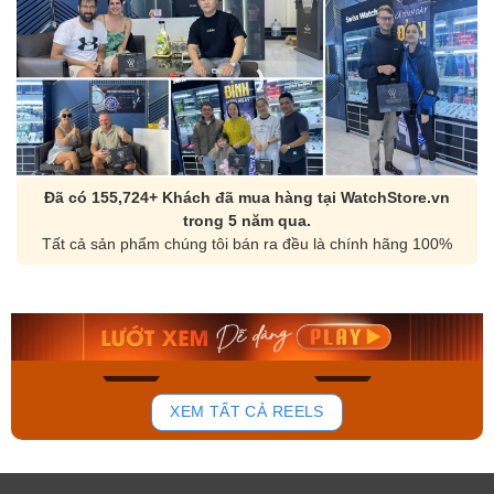
Đã có 155,724+ Khách đã mua hàng tại WatchStore.vn
trong 5 năm qua.
Tất cả sản phẩm chúng tôi bán ra đều là chính hãng 100%
Orient Nam RA-
Casio Nam MTS-
AA0B05R19B
115D-1AVDF
9.480.000₫
2.823.000₫
8.058.000₫
2.399.550₫
Mua ngay
Mua ngay
150
85
XEM TẤT CẢ REELS