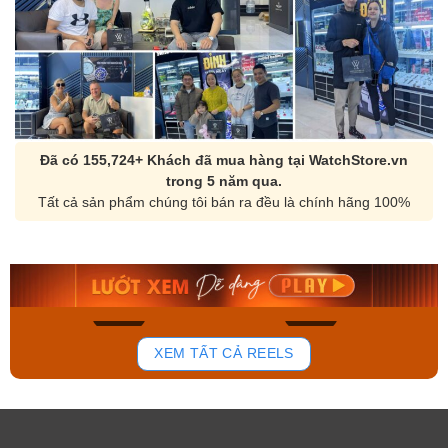
Đã có 155,724+ Khách đã mua hàng tại WatchStore.vn
trong 5 năm qua.
Tất cả sản phẩm chúng tôi bán ra đều là chính hãng 100%
Orient Nam RA-
Casio Nam MTS-
AA0B05R19B
115D-1AVDF
9.480.000₫
2.823.000₫
8.058.000₫
2.399.550₫
Mua ngay
Mua ngay
137
81
XEM TẤT CẢ REELS