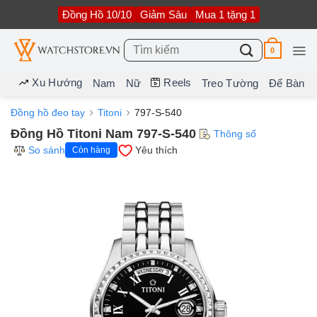
Bỏ
Đồng Hồ 10/10
Giảm Sâu
Mua 1 tặng 1
qua
nội
dung
Tìm
0
kiếm:
Xu Hướng
Reels
Nam
Nữ
Treo Tường
Để Bàn
Đồng hồ đeo tay
Titoni
797-S-540
Đồng Hồ Titoni Nam 797-S-540
Thông số
So sánh
Yêu thích
Còn hàng