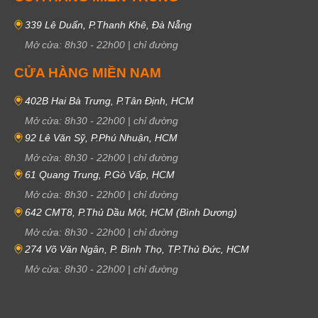
339 Lê Duẩn, P.Thanh Khê, Đà Nẵng
Mở cửa:
8h30
-
22h00
|
chỉ đường
CỬA HÀNG MIỀN NAM
402B Hai Bà Trưng, P.Tân Định, HCM
Mở cửa:
8h30
-
22h00
|
chỉ đường
92 Lê Văn Sỹ, P.Phú Nhuận, HCM
Mở cửa:
8h30
-
22h00
|
chỉ đường
61 Quang Trung, P.Gò Vấp, HCM
Mở cửa:
8h30
-
22h00
|
chỉ đường
642 CMT8, P.Thủ Dầu Một, HCM (Bình Dương)
Mở cửa:
8h30
-
22h00
|
chỉ đường
274 Võ Văn Ngân, P. Bình Thọ, TP.Thủ Đức, HCM
Mở cửa:
8h30
-
22h00
|
chỉ đường