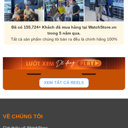
Đã có 155,724+ Khách đã mua hàng tại WatchStore.vn
trong 5 năm qua.
Tất cả sản phẩm chúng tôi bán ra đều là chính hãng 100%
Orient Nam RA-
Casio Nam MTS-
AA0B05R19B
115D-1AVDF
9.480.000₫
2.823.000₫
8.058.000₫
2.399.550₫
Mua ngay
Mua ngay
168
96
XEM TẤT CẢ REELS
VỀ CHÚNG TÔI
Giới thiệu về WatchStore