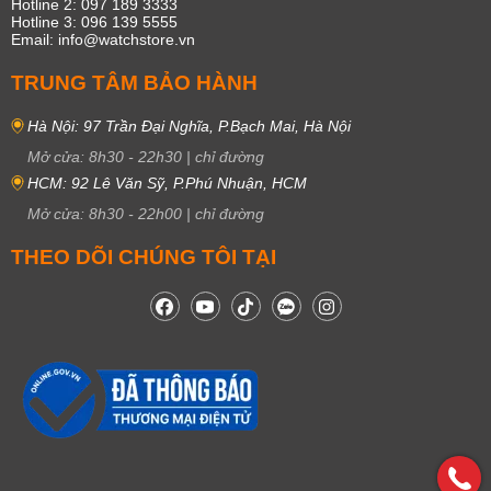
Hotline 2: 097 189 3333
Hotline 3: 096 139 5555
Email: info@watchstore.vn
TRUNG TÂM BẢO HÀNH
Hà Nội: 97 Trần Đại Nghĩa, P.Bạch Mai, Hà Nội
Mở cửa:
8h30
-
22h30
|
chỉ đường
HCM: 92 Lê Văn Sỹ, P.Phú Nhuận, HCM
Mở cửa:
8h30
-
22h00
|
chỉ đường
THEO DÕI CHÚNG TÔI TẠI