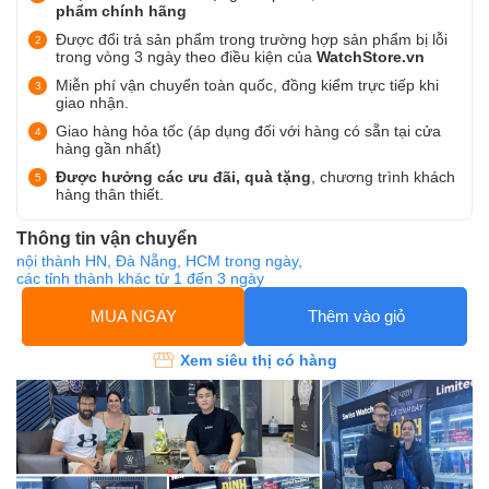
phẩm chính hãng
Được đổi trả sản phẩm trong trường hợp sản phẩm bị lỗi
trong vòng 3 ngày theo điều kiện của
WatchStore.vn
Miễn phí vận chuyển toàn quốc, đồng kiểm trực tiếp khi
giao nhận.
Giao hàng hỏa tốc (áp dụng đối với hàng có sẵn tại cửa
hàng gần nhất)
Được hưởng các ưu đãi, quà tặng
, chương trình khách
hàng thân thiết.
Thông tin vận chuyển
nội thành HN, Đà Nẵng, HCM trong ngày,
các tỉnh thành khác từ 1 đến 3 ngày
MUA NGAY
Thêm vào giỏ
Xem siêu thị có hàng