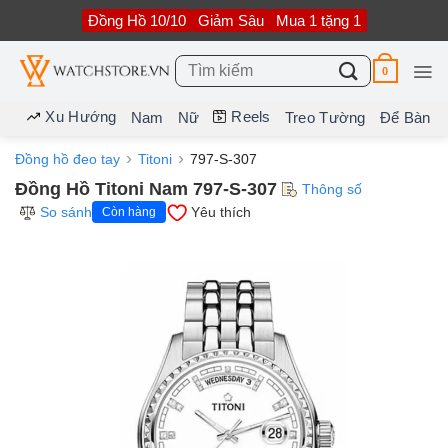
Bỏ
Đồng Hồ 10/10
Giảm Sâu
Mua 1 tặng 1
qua
nội
dung
Tìm
0
kiếm:
Xu Hướng
Reels
Nam
Nữ
Treo Tường
Để Bàn
Đồng hồ đeo tay
Titoni
797-S-307
Đồng Hồ Titoni Nam 797-S-307
Thông số
So sánh
Yêu thích
Còn hàng