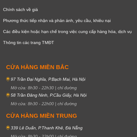
Chính sách về giá
Phương thức tiếp nhận và phản ánh, yêu cầu, khiêu nại
Các điều kiện hoặc hạn chế trong việc cung cấp hàng hóa, dịch vụ
Thông tin các trang TMĐT
CỬA HÀNG MIỀN BẮC
97 Trần Đại Nghĩa, P.Bạch Mai, Hà Nội
Mở cửa:
8h30
-
22h30
|
chỉ đường
58 Trần Đăng Ninh, P.Cầu Giấy, Hà Nội
Mở cửa:
8h30
-
22h00
|
chỉ đường
CỬA HÀNG MIỀN TRUNG
339 Lê Duẩn, P.Thanh Khê, Đà Nẵng
Mở cửa:
8h30
-
22h00
|
chỉ đường