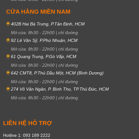
CỬA HÀNG MIỀN NAM
402B Hai Bà Trưng, P.Tân Định, HCM
Mở cửa:
8h30
-
22h00
|
chỉ đường
92 Lê Văn Sỹ, P.Phú Nhuận, HCM
Mở cửa:
8h30
-
22h00
|
chỉ đường
61 Quang Trung, P.Gò Vấp, HCM
Mở cửa:
8h30
-
22h00
|
chỉ đường
642 CMT8, P.Thủ Dầu Một, HCM (Bình Dương)
Mở cửa:
8h30
-
22h00
|
chỉ đường
274 Võ Văn Ngân, P. Bình Thọ, TP.Thủ Đức, HCM
Mở cửa:
8h30
-
22h00
|
chỉ đường
LIÊN HỆ HỖ TRỢ
Hotline 1: 093 189 2222