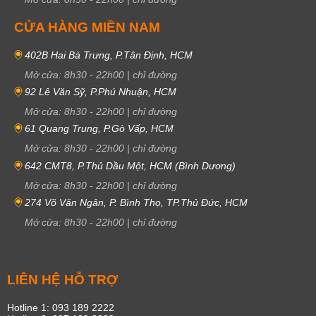
CỬA HÀNG MIỀN NAM
402B Hai Bà Trưng, P.Tân Định, HCM
Mở cửa:
8h30
-
22h00
|
chỉ đường
92 Lê Văn Sỹ, P.Phú Nhuận, HCM
Mở cửa:
8h30
-
22h00
|
chỉ đường
61 Quang Trung, P.Gò Vấp, HCM
Mở cửa:
8h30
-
22h00
|
chỉ đường
642 CMT8, P.Thủ Dầu Một, HCM (Bình Dương)
Mở cửa:
8h30
-
22h00
|
chỉ đường
274 Võ Văn Ngân, P. Bình Thọ, TP.Thủ Đức, HCM
Mở cửa:
8h30
-
22h00
|
chỉ đường
LIÊN HỆ HỖ TRỢ
Hotline 1: 093 189 2222