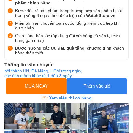
phẩm chính hãng
Được đổi trả sản phẩm trong trường hợp sản phẩm bị lỗi
trong vòng 3 ngày theo điều kiện của
WatchStore.vn
Miễn phí vận chuyển toàn quốc, đồng kiểm trực tiếp khi
giao nhận.
Giao hàng hỏa tốc (áp dụng đối với hàng có sẵn tại cửa
hàng gần nhất)
Được hưởng các ưu đãi, quà tặng
, chương trình khách
hàng thân thiết.
Thông tin vận chuyển
nội thành HN, Đà Nẵng, HCM trong ngày,
các tỉnh thành khác từ 1 đến 3 ngày
MUA NGAY
Thêm vào giỏ
Xem siêu thị có hàng