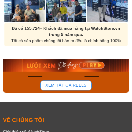
Đã có 155,724+ Khách đã mua hàng tại WatchStore.vn
trong 5 năm qua.
Tất cả sản phẩm chúng tôi bán ra đều là chính hãng 100%
Orient Nam RA-
Casio Nam MTS-
AA0B05R19B
115D-1AVDF
9.480.000₫
2.823.000₫
8.058.000₫
2.399.550₫
Mua ngay
Mua ngay
136
81
XEM TẤT CẢ REELS
VỀ CHÚNG TÔI
Giới thiệu về WatchStore