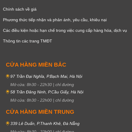
Chính sách về giá
Phương thức tiếp nhận và phản ánh, yêu cầu, khiêu nại
Các điều kiện hoặc hạn chế trong việc cung cấp hàng hóa, dịch vụ
Thông tin các trang TMĐT
CỬA HÀNG MIỀN BẮC
97 Trần Đại Nghĩa, P.Bạch Mai, Hà Nội
Mở cửa:
8h30
-
22h30
|
chỉ đường
58 Trần Đăng Ninh, P.Cầu Giấy, Hà Nội
Mở cửa:
8h30
-
22h00
|
chỉ đường
CỬA HÀNG MIỀN TRUNG
339 Lê Duẩn, P.Thanh Khê, Đà Nẵng
Mở cửa:
8h30
-
22h00
|
chỉ đường