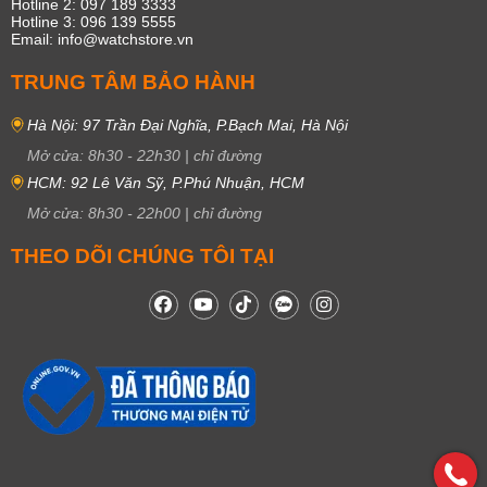
Hotline 2: 097 189 3333
Hotline 3: 096 139 5555
Email: info@watchstore.vn
TRUNG TÂM BẢO HÀNH
Hà Nội: 97 Trần Đại Nghĩa, P.Bạch Mai, Hà Nội
Mở cửa:
8h30
-
22h30
|
chỉ đường
HCM: 92 Lê Văn Sỹ, P.Phú Nhuận, HCM
Mở cửa:
8h30
-
22h00
|
chỉ đường
THEO DÕI CHÚNG TÔI TẠI