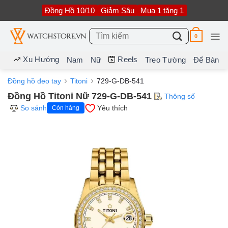
Bỏ
Đồng Hồ 10/10
Giảm Sâu
Mua 1 tặng 1
qua
nội
dung
Tìm
0
kiếm:
Xu Hướng
Reels
Nam
Nữ
Treo Tường
Để Bàn
Đồng hồ đeo tay
Titoni
729-G-DB-541
Đồng Hồ Titoni Nữ 729-G-DB-541
Thông số
So sánh
Yêu thích
Còn hàng