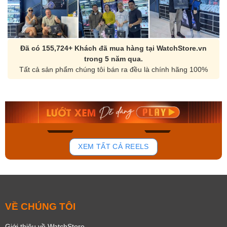
Đã có 155,724+ Khách đã mua hàng tại WatchStore.vn
trong 5 năm qua.
Tất cả sản phẩm chúng tôi bán ra đều là chính hãng 100%
Orient Nam RA-
Casio Nam MTS-
AA0B05R19B
115D-1AVDF
9.480.000₫
2.823.000₫
8.058.000₫
2.399.550₫
Mua ngay
Mua ngay
168
93
XEM TẤT CẢ REELS
VỀ CHÚNG TÔI
Giới thiệu về WatchStore