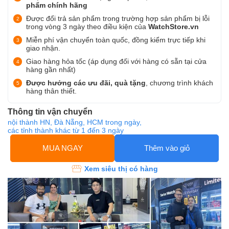
phẩm chính hãng
Được đổi trả sản phẩm trong trường hợp sản phẩm bị lỗi
trong vòng 3 ngày theo điều kiện của
WatchStore.vn
Miễn phí vận chuyển toàn quốc, đồng kiểm trực tiếp khi
giao nhận.
Giao hàng hỏa tốc (áp dụng đối với hàng có sẵn tại cửa
hàng gần nhất)
Được hưởng các ưu đãi, quà tặng
, chương trình khách
hàng thân thiết.
Thông tin vận chuyển
nội thành HN, Đà Nẵng, HCM trong ngày,
các tỉnh thành khác từ 1 đến 3 ngày
MUA NGAY
Thêm vào giỏ
Xem siêu thị có hàng