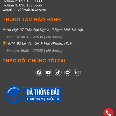
Hotline 2: 097 189 3333
Hotline 3: 096 139 5555
Email: info@watchstore.vn
TRUNG TÂM BẢO HÀNH
Hà Nội: 97 Trần Đại Nghĩa, P.Bạch Mai, Hà Nội
Mở cửa:
8h30
-
22h30
|
chỉ đường
HCM: 92 Lê Văn Sỹ, P.Phú Nhuận, HCM
Mở cửa:
8h30
-
22h00
|
chỉ đường
THEO DÕI CHÚNG TÔI TẠI