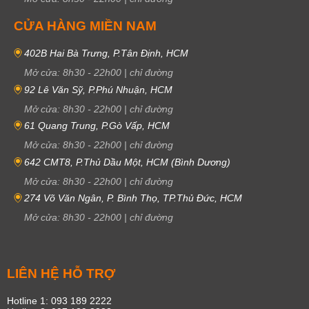
CỬA HÀNG MIỀN NAM
402B Hai Bà Trưng, P.Tân Định, HCM
Mở cửa:
8h30
-
22h00
|
chỉ đường
92 Lê Văn Sỹ, P.Phú Nhuận, HCM
Mở cửa:
8h30
-
22h00
|
chỉ đường
61 Quang Trung, P.Gò Vấp, HCM
Mở cửa:
8h30
-
22h00
|
chỉ đường
642 CMT8, P.Thủ Dầu Một, HCM (Bình Dương)
Mở cửa:
8h30
-
22h00
|
chỉ đường
274 Võ Văn Ngân, P. Bình Thọ, TP.Thủ Đức, HCM
Mở cửa:
8h30
-
22h00
|
chỉ đường
LIÊN HỆ HỖ TRỢ
Hotline 1: 093 189 2222