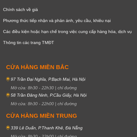
Chính sách về giá
Phương thức tiếp nhận và phản ánh, yêu cầu, khiêu nại
Các điều kiện hoặc hạn chế trong việc cung cấp hàng hóa, dịch vụ
Thông tin các trang TMĐT
CỬA HÀNG MIỀN BẮC
97 Trần Đại Nghĩa, P.Bạch Mai, Hà Nội
Mở cửa:
8h30
-
22h30
|
chỉ đường
58 Trần Đăng Ninh, P.Cầu Giấy, Hà Nội
Mở cửa:
8h30
-
22h00
|
chỉ đường
CỬA HÀNG MIỀN TRUNG
339 Lê Duẩn, P.Thanh Khê, Đà Nẵng
Mở cửa:
8h30
-
22h00
|
chỉ đường