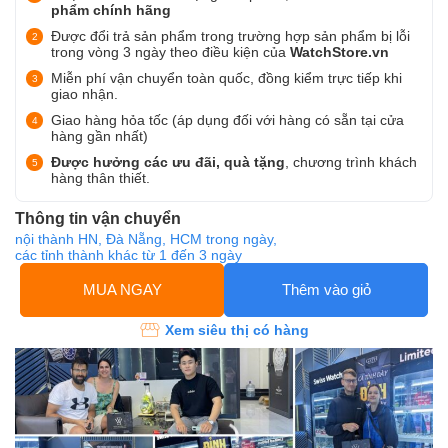
phẩm chính hãng
Được đổi trả sản phẩm trong trường hợp sản phẩm bị lỗi
trong vòng 3 ngày theo điều kiện của
WatchStore.vn
Miễn phí vận chuyển toàn quốc, đồng kiểm trực tiếp khi
giao nhận.
Giao hàng hỏa tốc (áp dụng đối với hàng có sẵn tại cửa
hàng gần nhất)
Được hưởng các ưu đãi, quà tặng
, chương trình khách
hàng thân thiết.
Thông tin vận chuyển
nội thành HN, Đà Nẵng, HCM trong ngày,
các tỉnh thành khác từ 1 đến 3 ngày
MUA NGAY
Thêm vào giỏ
Xem siêu thị có hàng