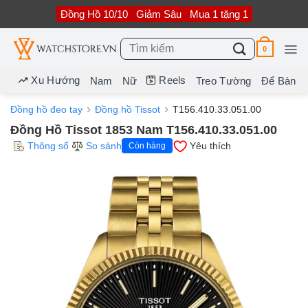
Bỏ
Đồng Hồ 10/10
Giảm Sâu
Mua 1 tặng 1
qua
nội
dung
Tìm
0
kiếm:
Xu Hướng
Reels
Nam
Nữ
Treo Tường
Để Bàn
Đồng hồ đeo tay
Đồng hồ Tissot
T156.410.33.051.00
Đồng Hồ Tissot 1853 Nam T156.410.33.051.00
Thông số
So sánh
Yêu thích
Còn hàng