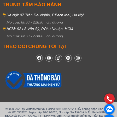
TRUNG TÂM BẢO HÀNH
Hà Nội: 97 Trần Đại Nghĩa, P.Bạch Mai, Hà Nội
Mở cửa:
8h30
-
22h30
|
chỉ đường
HCM: 92 Lê Văn Sỹ, P.Phú Nhuận, HCM
Mở cửa:
8h30
-
22h00
|
chỉ đường
THEO DÕI CHÚNG TÔI TẠI
©2020-2026 by WatchStore.vn. Hotline: 093.189.2222. Giấy chứng nhận kinh doanh
số: 0110563781, Ngày cấp: 07/12/2023, Nơi cấp: Sở Tài Chính Tp Hà Nội Phòng
ĐKKD và TCDN - CÔNG TY TNHH WS VIỆT NAM, trụ sở chính: 97 Trần Đại Nghĩa,