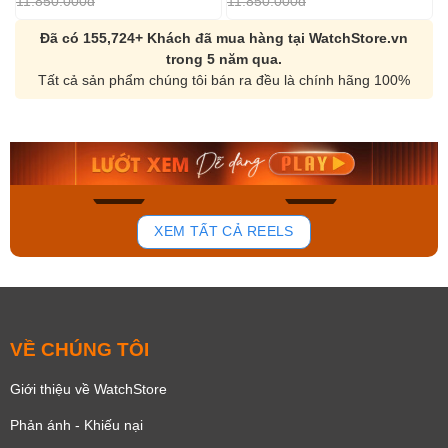
11.850.000đ
11.850.000đ
1
Đã có 155,724+ Khách đã mua hàng tại WatchStore.vn
trong 5 năm qua.
Tất cả sản phẩm chúng tôi bán ra đều là chính hãng 100%
Orient Nam RA-
Casio Nam MTS-
AA0B05R19B
115D-1AVDF
9.480.000₫
2.823.000₫
8.058.000₫
2.399.550₫
Mua ngay
Mua ngay
140
83
XEM TẤT CẢ REELS
VỀ CHÚNG TÔI
Giới thiệu về WatchStore
Phản ánh - Khiếu nại