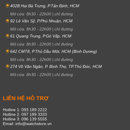
402B Hai Bà Trưng, P.Tân Định, HCM
Mở cửa:
8h30
-
22h00
|
chỉ đường
92 Lê Văn Sỹ, P.Phú Nhuận, HCM
Mở cửa:
8h30
-
22h00
|
chỉ đường
61 Quang Trung, P.Gò Vấp, HCM
Mở cửa:
8h30
-
22h00
|
chỉ đường
642 CMT8, P.Thủ Dầu Một, HCM (Bình Dương)
Mở cửa:
8h30
-
22h00
|
chỉ đường
274 Võ Văn Ngân, P. Bình Thọ, TP.Thủ Đức, HCM
Mở cửa:
8h30
-
22h00
|
chỉ đường
LIÊN HỆ HỖ TRỢ
Hotline 1: 093 189 2222
Hotline 2: 097 189 3333
Hotline 3: 096 139 5555
Email: info@watchstore.vn