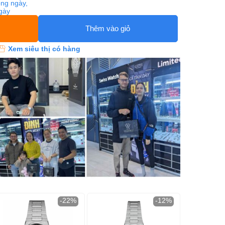
ng ngày,
ngày
Thêm vào giỏ
Xem siêu thị có hàng
-22%
-12%