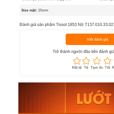
Size mặt:
25mm
Đánh giá sản phẩm Tissot 1853 Nữ T137.010.33.02
Viết đánh giá
Trở thành người đầu tiên đánh gi
Rất tệ
Tệ
Tạm ổn
Tốt
R
Orient Nam RA-
Casio N
AA0B05R19B
115D-1A
9.480.000₫
2.823.000
8.058.000₫
2.399.5
Mua ngay
Mua ng