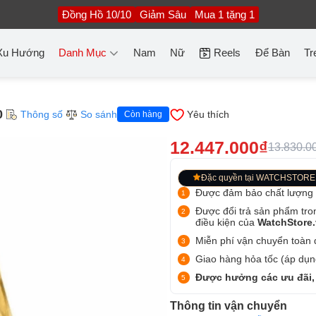
Đồng Hồ 10/10
Giảm Sâu
Mua 1 tặng 1
Xu Hướng
Danh Mục
Nam
Nữ
Reels
Để Bàn
Tr
0
Thông số
So sánh
Yêu thích
Còn hàng
12.447.000₫
13.830.0
Đặc quyền tại WATCHSTORE
Được đảm bảo chất lượng
Được đổi trả sản phẩm tro
điều kiện của
WatchStore
Miễn phí vận chuyển toàn q
Giao hàng hỏa tốc (áp dụng
Được hưởng các ưu đãi,
Thông tin vận chuyển