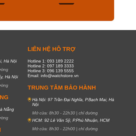
50
20
C
LIÊN HỆ HỖ TRỢ
i, Hà Nội
Hotline 1: 093 189 2222
Hotline 2: 097 189 3333
ường
Hotline 3: 096 139 5555
Email: info@watchstore.vn
y, Hà Nội
ường
TRUNG TÂM BẢO HÀNH
UNG
Hà Nội: 97 Trần Đại Nghĩa, P.Bạch Mai, Hà
Nội
Đà Nẵng
Mở cửa:
8h30
-
22h30
|
chỉ đường
ường
HCM: 92 Lê Văn Sỹ, P.Phú Nhuận, HCM
Mở cửa:
8h30
-
22h00
|
chỉ đường
M