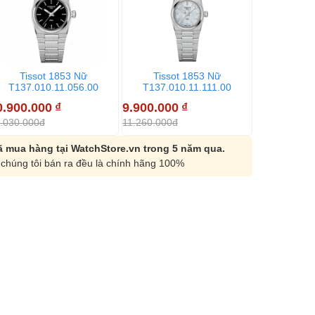
Tissot 1853 Nữ
Tissot 1853 Nữ
Tisso
T137.010.11.056.00
T137.010.11.111.00
T137.01
0.900.000
₫
9.900.000
₫
9.603.000
.030.000đ
11.260.000đ
10.670.000đ
 mua hàng tại WatchStore.vn trong 5 năm qua.
chúng tôi bán ra đều là chính hãng 100%