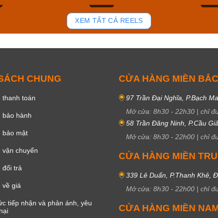
92
45
XEM TẤT CẢ REELS
 SÁCH CHUNG
CỬA HÀNG MIỀN BẮ
 thanh toán
97 Trần Đại Nghĩa, P.Bạch Ma
Mở cửa:
8h30
-
22h30
|
chỉ đ
h bảo hành
58 Trần Đăng Ninh, P.Cầu Giấ
h bảo mật
Mở cửa:
8h30
-
22h00
|
chỉ đ
 vận chuyển
CỬA HÀNG MIỀN TR
đổi trả
339 Lê Duẩn, P.Thanh Khê, 
 về giá
Mở cửa:
8h30
-
22h00
|
chỉ đ
c tiếp nhận và phản ánh, yêu
CỬA HÀNG MIỀN NA
nại