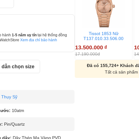
Tissot 1853 Nữ
o hành
1-5 năm uy tín
tại hệ thống đồng
T137.010.33.506.00
 WatchStore
Xem địa chỉ bảo hành
13.500.000
₫
1
17.190.000đ
14
Đã có 155,724+ Khách đã
dẫn chọn size
Tất cả sản phẩm 
Thụy Sỹ
nước:
10atm
y:
Pin/Quartz
u dây:
Dây Thép Mạ Vàng PVD