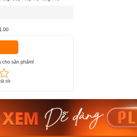
1.00
á cho sản phẩm!
ất tốt
am MTS-
Casio Nam MTS-
Casio U
VDF
RS100L-1AVDF
230EL-
₫
4.276.000₫
2.117.0
50₫
3.634.600₫
1.799.
ay
Mua ngay
Mua 