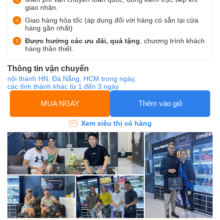
giao nhận.
Giao hàng hỏa tốc (áp dụng đối với hàng có sẵn tại cửa
hàng gần nhất)
Được hưởng các ưu đãi, quà tặng
, chương trình khách
hàng thân thiết.
Thông tin vận chuyển
nội thành HN, Đà Nẵng, HCM trong ngày,
các tỉnh thành khác từ 1 đến 3 ngày
MUA NGAY
Thêm vào giỏ
Xem siêu thị có hàng