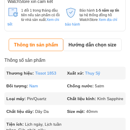
WatchStore xin cam kết
1 đổi 1 trong tháng đầu
Bảo hành
1-5 năm uy tín
tiên nếu sản phẩm có lỗi
tại hệ thống đồng hồ
từ nhà sản xuất.
Xem chi
WatchStore
Xem địa chỉ
tiết
bảo hành
Thông tin sản phẩm
Hướng dẫn chọn size
Thông số sản phẩm
Thương hiệu:
Tissot 1853
Xuất xứ:
Thụy Sỹ
Đối tượng:
Nam
Chống nước:
5atm
Loại máy:
Pin/Quartz
Chất liệu kính:
Kính Sapphire
Chất liệu dây:
Dây Da
Size mặt:
40mm
Tiện ích:
Lịch ngày, Lịch tuần
trăng, Giờ, phút, giây