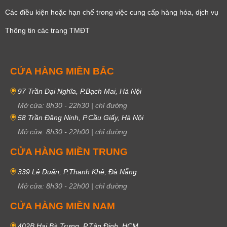
Các điều kiện hoặc hạn chế trong việc cung cấp hàng hóa, dịch vụ
Thông tin các trang TMĐT
CỬA HÀNG MIỀN BẮC
97 Trần Đại Nghĩa, P.Bạch Mai, Hà Nội
Mở cửa:
8h30
-
22h30
|
chỉ đường
58 Trần Đăng Ninh, P.Cầu Giấy, Hà Nội
Mở cửa:
8h30
-
22h00
|
chỉ đường
CỬA HÀNG MIỀN TRUNG
339 Lê Duẩn, P.Thanh Khê, Đà Nẵng
Mở cửa:
8h30
-
22h00
|
chỉ đường
CỬA HÀNG MIỀN NAM
402B Hai Bà Trưng, P.Tân Định, HCM