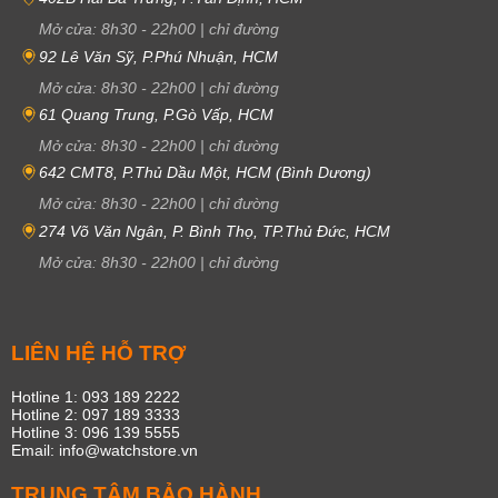
Mở cửa:
8h30
-
22h00
|
chỉ đường
92 Lê Văn Sỹ, P.Phú Nhuận, HCM
Mở cửa:
8h30
-
22h00
|
chỉ đường
61 Quang Trung, P.Gò Vấp, HCM
Mở cửa:
8h30
-
22h00
|
chỉ đường
642 CMT8, P.Thủ Dầu Một, HCM (Bình Dương)
Mở cửa:
8h30
-
22h00
|
chỉ đường
274 Võ Văn Ngân, P. Bình Thọ, TP.Thủ Đức, HCM
Mở cửa:
8h30
-
22h00
|
chỉ đường
LIÊN HỆ HỖ TRỢ
Hotline 1: 093 189 2222
Hotline 2: 097 189 3333
Hotline 3: 096 139 5555
Email: info@watchstore.vn
TRUNG TÂM BẢO HÀNH