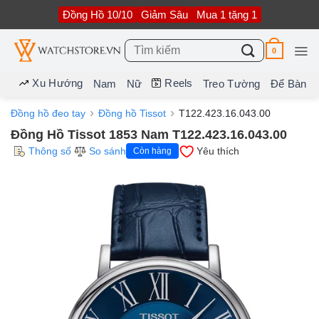
Bỏ
Đồng Hồ 10/10
Giảm Sâu
Mua 1 tặng 1
qua
nội
dung
Tìm
0
kiếm:
Xu Hướng
Reels
Nam
Nữ
Treo Tường
Để Bàn
Đồng hồ đeo tay
Đồng hồ Tissot
T122.423.16.043.00
Đồng Hồ Tissot 1853 Nam T122.423.16.043.00
Thông số
So sánh
Yêu thích
Còn hàng