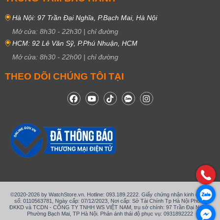
Hà Nội: 97 Trần Đại Nghĩa, P.Bạch Mai, Hà Nội
Mở cửa:
8h30
-
22h30
|
chỉ đường
HCM: 92 Lê Văn Sỹ, P.Phú Nhuận, HCM
Mở cửa:
8h30
-
22h00
|
chỉ đường
THEO DÕI CHÚNG TÔI TẠI
©2020-2026 by WatchStore.vn. Hotline: 093.189.2222. Giấy chứng nhận kinh doanh
số: 0110563781, Ngày cấp: 07/12/2023, Nơi cấp: Sở Tài Chính Tp Hà Nội Phòng
ĐKKD và TCDN - CÔNG TY TNHH WS VIỆT NAM, trụ sở chính: 97 Trần Đại Nghĩa,
Phường Bạch Mai, TP Hà Nội. Phản ánh thái độ phục vụ: 0931892222