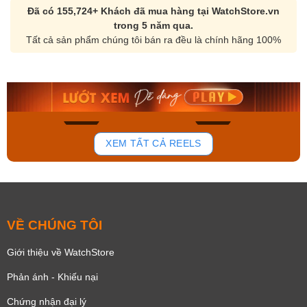
Đã có 155,724+ Khách đã mua hàng tại WatchStore.vn
trong 5 năm qua.
Tất cả sản phẩm chúng tôi bán ra đều là chính hãng 100%
Orient Nam RA-
Casio Nam MTS-
AA0B05R19B
115D-1AVDF
9.480.000₫
2.823.000₫
8.058.000₫
2.399.550₫
Mua ngay
Mua ngay
150
84
XEM TẤT CẢ REELS
VỀ CHÚNG TÔI
Giới thiệu về WatchStore
Phản ánh - Khiếu nại
Chứng nhận đại lý