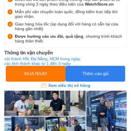
trong vòng 3 ngày theo điều kiện của
WatchStore.vn
Miễn phí vận chuyển toàn quốc, đồng kiểm trực tiếp khi
giao nhận.
Giao hàng hỏa tốc (áp dụng đối với hàng có sẵn tại cửa
hàng gần nhất)
Được hưởng các ưu đãi, quà tặng
, chương trình khách
hàng thân thiết.
Thông tin vận chuyển
nội thành HN, Đà Nẵng, HCM trong ngày,
các tỉnh thành khác từ 1 đến 3 ngày
MUA NGAY
Thêm vào giỏ
Xem siêu thị có hàng