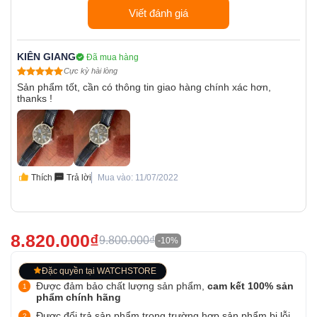
Viết đánh giá
KIÊN GIANG
Đã mua hàng
Cực kỳ hài lòng
Sản phẩm tốt, cần có thông tin giao hàng chính xác hơn,
thanks !
Thích
Trả lời
Mua vào: 11/07/2022
8.820.000₫
9.800.000₫
-10%
Đặc quyền tại WATCHSTORE
Được đảm bảo chất lượng sản phẩm,
cam kết 100% sản
phẩm chính hãng
Được đổi trả sản phẩm trong trường hợp sản phẩm bị lỗi