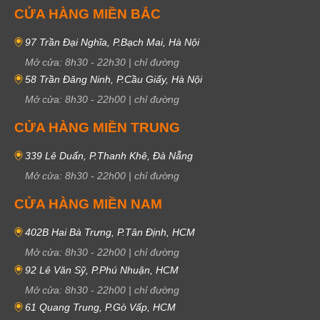
CỬA HÀNG MIỀN BẮC
97 Trần Đại Nghĩa, P.Bạch Mai, Hà Nội
Mở cửa:
8h30
-
22h30
|
chỉ đường
58 Trần Đăng Ninh, P.Cầu Giấy, Hà Nội
Mở cửa:
8h30
-
22h00
|
chỉ đường
CỬA HÀNG MIỀN TRUNG
339 Lê Duẩn, P.Thanh Khê, Đà Nẵng
Mở cửa:
8h30
-
22h00
|
chỉ đường
CỬA HÀNG MIỀN NAM
402B Hai Bà Trưng, P.Tân Định, HCM
Mở cửa:
8h30
-
22h00
|
chỉ đường
92 Lê Văn Sỹ, P.Phú Nhuận, HCM
Mở cửa:
8h30
-
22h00
|
chỉ đường
61 Quang Trung, P.Gò Vấp, HCM