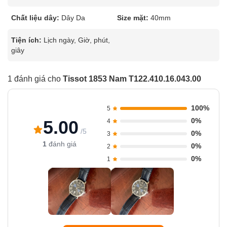
Chất liệu dây:
Dây Da
Size mặt:
40mm
Tiện ích:
Lịch ngày, Giờ, phút,
giây
1 đánh giá cho
Tissot 1853 Nam T122.410.16.043.00
100%
5
0%
5.00
4
/5
0%
3
1
đánh giá
0%
2
0%
1