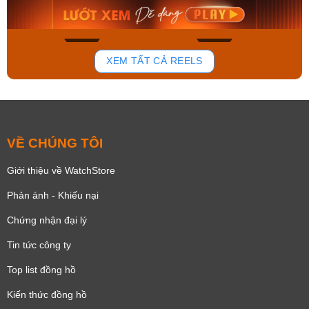
Mua ngay
Mua ngay
163
92
XEM TẤT CẢ REELS
VỀ CHÚNG TÔI
Giới thiệu về WatchStore
Phản ánh - Khiếu nại
Chứng nhận đại lý
Tin tức công ty
Top list đồng hồ
Kiến thức đồng hồ