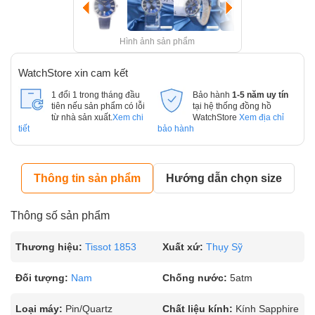
Hình ảnh sản phẩm
WatchStore xin cam kết
1 đổi 1 trong tháng đầu
Bảo hành
1-5 năm uy tín
tiên nếu sản phẩm có lỗi
tại hệ thống đồng hồ
từ nhà sản xuất.
Xem chi
WatchStore
Xem địa chỉ
tiết
bảo hành
Thông tin sản phẩm
Hướng dẫn chọn size
Thông số sản phẩm
Thương hiệu:
Tissot 1853
Xuất xứ:
Thụy Sỹ
Đối tượng:
Nam
Chống nước:
5atm
Loại máy:
Pin/Quartz
Chất liệu kính:
Kính Sapphire