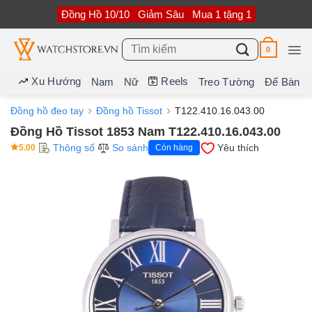
Bỏ
Đồng Hồ 10/10
Giảm Sâu
Mua 1 tặng 1
qua
nội
dung
Tìm
0
kiếm:
Xu Hướng
Reels
Nam
Nữ
Treo Tường
Để Bàn
Đồng hồ đeo tay
Đồng hồ Tissot
T122.410.16.043.00
Đồng Hồ Tissot 1853 Nam T122.410.16.043.00
Thông số
So sánh
Yêu thích
5.00
Còn hàng