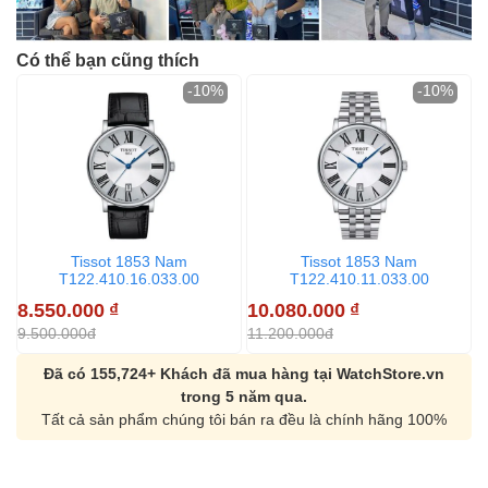
Có thể bạn cũng thích
-10%
-10%
Tissot 1853 Nam
Tissot 1853 Nam
T122.410.16.033.00
T122.410.11.033.00
8.550.000
₫
10.080.000
₫
1
9.500.000đ
11.200.000đ
1
Đã có 155,724+ Khách đã mua hàng tại WatchStore.vn
trong 5 năm qua.
Tất cả sản phẩm chúng tôi bán ra đều là chính hãng 100%
Orient Nam RA-
Casio Nam MTS-
AA0B05R19B
115D-1AVDF
9.480.000₫
2.823.000₫
8.058.000₫
2.399.550₫