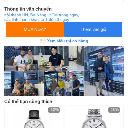
Thông tin vận chuyển
nội thành HN, Đà Nẵng, HCM trong ngày,
các tỉnh thành khác từ 1 đến 3 ngày
MUA NGAY
Thêm vào giỏ
Xem siêu thị có hàng
Có thể bạn cũng thích
-10%
-10%