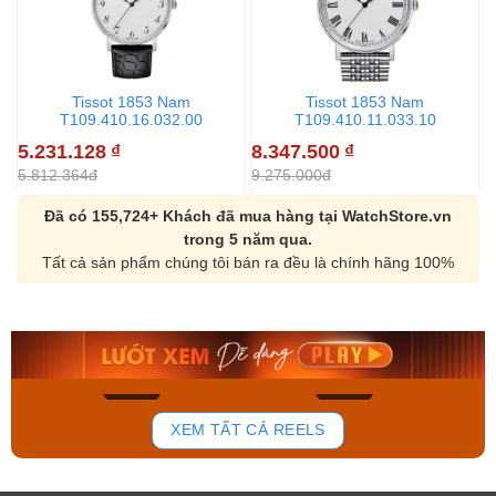
Tissot 1853 Nam
Tissot 1853 Nam
T109.410.16.032.00
T109.410.11.033.10
5.231.128
₫
8.347.500
₫
7
5.812.364đ
9.275.000đ
8
Đã có 155,724+ Khách đã mua hàng tại WatchStore.vn
trong 5 năm qua.
Tất cả sản phẩm chúng tôi bán ra đều là chính hãng 100%
Orient Nam RA-
Casio Nam MTS-
AA0B05R19B
115D-1AVDF
9.480.000₫
2.823.000₫
8.058.000₫
2.399.550₫
Mua ngay
Mua ngay
132
80
XEM TẤT CẢ REELS