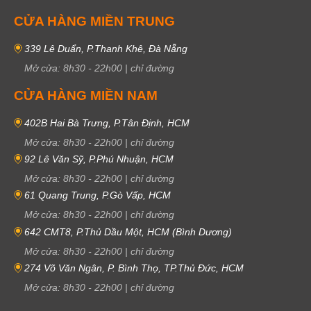
CỬA HÀNG MIỀN TRUNG
339 Lê Duẩn, P.Thanh Khê, Đà Nẵng
Mở cửa:
8h30
-
22h00
|
chỉ đường
CỬA HÀNG MIỀN NAM
402B Hai Bà Trưng, P.Tân Định, HCM
Mở cửa:
8h30
-
22h00
|
chỉ đường
92 Lê Văn Sỹ, P.Phú Nhuận, HCM
Mở cửa:
8h30
-
22h00
|
chỉ đường
61 Quang Trung, P.Gò Vấp, HCM
Mở cửa:
8h30
-
22h00
|
chỉ đường
642 CMT8, P.Thủ Dầu Một, HCM (Bình Dương)
Mở cửa:
8h30
-
22h00
|
chỉ đường
274 Võ Văn Ngân, P. Bình Thọ, TP.Thủ Đức, HCM
Mở cửa:
8h30
-
22h00
|
chỉ đường