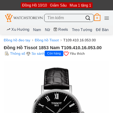
Bỏ
Đồng Hồ 10/10
Giảm Sâu
Mua 1 tặng 1
qua
nội
dung
Tìm
0
kiếm:
Xu Hướng
Reels
Nam
Nữ
Treo Tường
Để Bàn
Đồng hồ đeo tay
Đồng hồ Tissot
T109.410.16.053.00
Đồng Hồ Tissot 1853 Nam T109.410.16.053.00
Thông số
So sánh
Yêu thích
Còn hàng