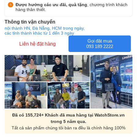
Được hưởng các ưu đãi, quà tặng
, chương trình khách
hàng thân thiết.
Thông tin vận chuyển
nội thành HN, Đà Nẵng, HCM trong ngày,
các tỉnh thành khác từ 1 đến 3 ngày
Gọi đặt mua
Liên hệ đặt hàng
093 189 2222
Đã có 155,724+ Khách đã mua hàng tại WatchStore.vn
trong 5 năm qua.
Tất cả sản phẩm chúng tôi bán ra đều là chính hãng 100%
Orient Nam RA-
Casio Nam MTS-
AA0B05R19B
115D-1AVDF