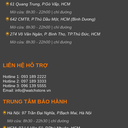
61 Quang Trung, P.Gò Vấp, HCM
Mở cửa:
8h30
-
22h00
|
chỉ đường
642 CMT8, P.Thủ Dầu Một, HCM (Bình Dương)
Mở cửa:
8h30
-
22h00
|
chỉ đường
274 Võ Văn Ngân, P. Bình Thọ, TP.Thủ Đức, HCM
Mở cửa:
8h30
-
22h00
|
chỉ đường
LIÊN HỆ HỖ TRỢ
Hotline 1: 093 189 2222
Hotline 2: 097 189 3333
Hotline 3: 096 139 5555
Email: info@watchstore.vn
TRUNG TÂM BẢO HÀNH
Hà Nội: 97 Trần Đại Nghĩa, P.Bạch Mai, Hà Nội
Mở cửa:
8h30
-
22h30
|
chỉ đường
HCM: 92 Lê Văn Sỹ, P.Phú Nhuận, HCM