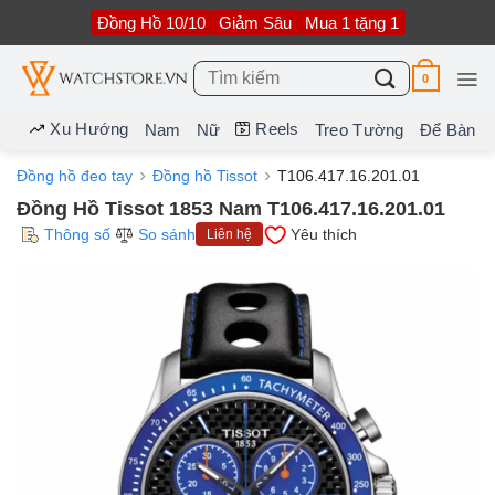
Bỏ
Đồng Hồ 10/10
Giảm Sâu
Mua 1 tặng 1
qua
nội
dung
Tìm
0
kiếm:
Xu Hướng
Reels
Nam
Nữ
Treo Tường
Để Bàn
Đồng hồ đeo tay
Đồng hồ Tissot
T106.417.16.201.01
Đồng Hồ Tissot 1853 Nam T106.417.16.201.01
Thông số
So sánh
Yêu thích
Liên hệ