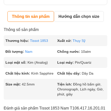
Thông tin sản phẩm
Hướng dẫn chọn size
Thông số sản phẩm
Thương hiệu:
Tissot 1853
Xuất xứ:
Thụy Sỹ
Đối tượng:
Nam
Chống nước:
10atm
Loại mặt số:
Kim (Analog)
Loại máy:
Pin/Quartz
Chất liệu kính:
Kính Sapphire
Chất liệu dây:
Dây Da
Size mặt:
42.5mm
Tiện ích:
Đồng hồ bấm giờ,
Chronograph, Lịch ngày, Giờ,
phút, giây
Đánh giá sản phẩm Tissot 1853 Nam T106.417.16.201.01