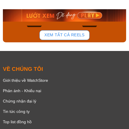
9.480.000₫
2.823.000₫
8.058.000₫
2.399.550₫
Mua ngay
Mua ngay
137
81
XEM TẤT CẢ REELS
VỀ CHÚNG TÔI
Giới thiệu về WatchStore
Phản ánh - Khiếu nại
Chứng nhận đại lý
Tin tức công ty
Top list đồng hồ