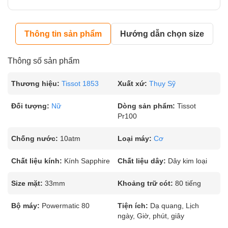
Thông tin sản phẩm
Hướng dẫn chọn size
Thông số sản phẩm
Thương hiệu:
Tissot 1853
Xuất xứ:
Thụy Sỹ
Đối tượng:
Nữ
Dòng sản phẩm:
Tissot
Pr100
Chống nước:
10atm
Loại máy:
Cơ
Chất liệu kính:
Kính Sapphire
Chất liệu dây:
Dây kim loại
Size mặt:
33mm
Khoảng trữ cót:
80 tiếng
Bộ máy:
Powermatic 80
Tiện ích:
Dạ quang, Lịch
ngày, Giờ, phút, giây