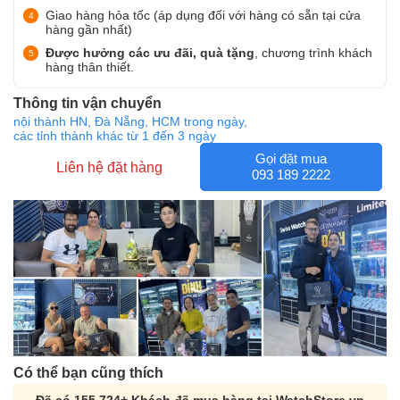
Giao hàng hỏa tốc (áp dụng đối với hàng có sẵn tại cửa
hàng gần nhất)
Được hưởng các ưu đãi, quà tặng
, chương trình khách
hàng thân thiết.
Thông tin vận chuyển
nội thành HN, Đà Nẵng, HCM trong ngày,
các tỉnh thành khác từ 1 đến 3 ngày
Gọi đặt mua
Liên hệ đặt hàng
093 189 2222
Có thể bạn cũng thích