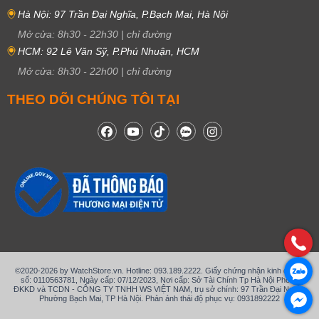
Hà Nội: 97 Trần Đại Nghĩa, P.Bạch Mai, Hà Nội
Mở cửa:
8h30
-
22h30
|
chỉ đường
HCM: 92 Lê Văn Sỹ, P.Phú Nhuận, HCM
Mở cửa:
8h30
-
22h00
|
chỉ đường
THEO DÕI CHÚNG TÔI TẠI
©2020-2026 by WatchStore.vn. Hotline: 093.189.2222. Giấy chứng nhận kinh doanh
số: 0110563781, Ngày cấp: 07/12/2023, Nơi cấp: Sở Tài Chính Tp Hà Nội Phòng
ĐKKD và TCDN - CÔNG TY TNHH WS VIỆT NAM, trụ sở chính: 97 Trần Đại Nghĩa,
Phường Bạch Mai, TP Hà Nội. Phản ánh thái độ phục vụ: 0931892222