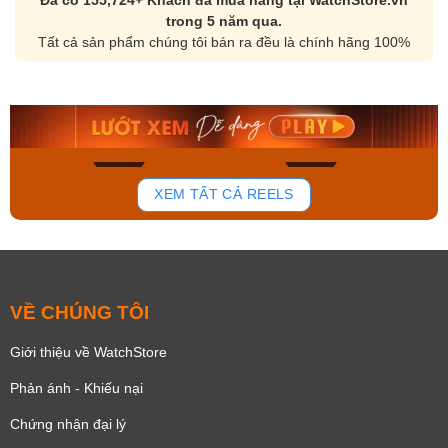
Đã có 155,724+ Khách đã mua hàng tại WatchStore.vn
trong 5 năm qua.
Tất cả sản phẩm chúng tôi bán ra đều là chính hãng 100%
Orient Nam RA-
Casio Nam MTS-
AA0B05R19B
115D-1AVDF
9.480.000₫
2.823.000₫
8.058.000₫
2.399.550₫
Mua ngay
Mua ngay
168
93
XEM TẤT CẢ REELS
VỀ CHÚNG TÔI
Giới thiệu về WatchStore
Phản ánh - Khiếu nại
Chứng nhận đại lý