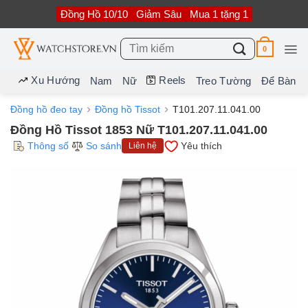
Bỏ
Đồng Hồ 10/10
Giảm Sâu
Mua 1 tặng 1
qua
nội
dung
Tìm
0
kiếm:
Xu Hướng
Reels
Nam
Nữ
Treo Tường
Để Bàn
Đồng hồ đeo tay
Đồng hồ Tissot
T101.207.11.041.00
Đồng Hồ Tissot 1853 Nữ T101.207.11.041.00
Thông số
So sánh
Yêu thích
Liên hệ