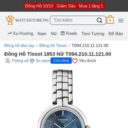
Bỏ
Đồng Hồ 10/10
Giảm Sâu
Mua 1 tặng 1
qua
nội
dung
Tìm
0
kiếm:
Xu Hướng
Reels
Nam
Nữ
Treo Tường
Để Bàn
Đồng hồ đeo tay
Đồng hồ Tissot
T094.210.11.121.00
Đồng Hồ Tissot 1853 Nữ T094.210.11.121.00
Thông số
So sánh
Yêu thích
Còn hàng