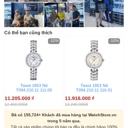
Có thể bạn cũng thích
-10%
-10%
1
1
Tissot 1853 Nữ
Tissot 1853 Nữ
T094.210.11.111.00
T094.210.11.116.01
11.205.000
₫
11.916.000
₫
12.450.000đ
13.240.000đ
Đã có 155,724+ Khách đã mua hàng tại WatchStore.vn
trong 5 năm qua.
Tất cả sản phẩm chúng tôi bán ra đều là chính hãng 100%