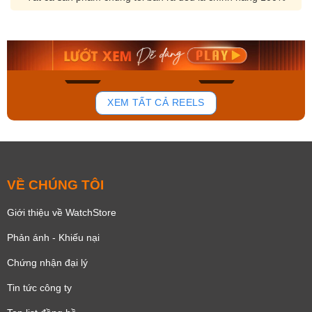
Orient Nam RA-
Casio Nam MTS-
AA0B05R19B
115D-1AVDF
9.480.000₫
2.823.000₫
8.058.000₫
2.399.550₫
Mua ngay
Mua ngay
143
83
XEM TẤT CẢ REELS
VỀ CHÚNG TÔI
Giới thiệu về WatchStore
Phản ánh - Khiếu nại
Chứng nhận đại lý
Tin tức công ty