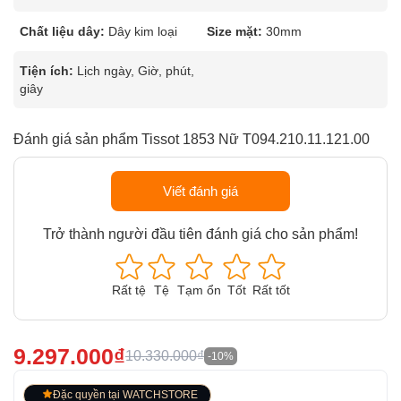
Chất liệu dây:
Dây kim loại
Size mặt:
30mm
Tiện ích:
Lịch ngày, Giờ, phút,
giây
Đánh giá sản phẩm Tissot 1853 Nữ T094.210.11.121.00
Viết đánh giá
Trở thành người đầu tiên đánh giá cho sản phẩm!
Rất tệ
Tệ
Tạm ổn
Tốt
Rất tốt
9.297.000₫
10.330.000₫
-10%
Đặc quyền tại WATCHSTORE