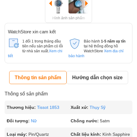
Hình ảnh sản phẩm
WatchStore xin cam kết
1 đổi 1 trong tháng đầu
Bảo hành
1-5 năm uy tín
tiên nếu sản phẩm có lỗi
tại hệ thống đồng hồ
từ nhà sản xuất.
Xem chi
WatchStore
Xem địa chỉ
tiết
bảo hành
Thông tin sản phẩm
Hướng dẫn chọn size
Thông số sản phẩm
Thương hiệu:
Tissot 1853
Xuất xứ:
Thụy Sỹ
Đối tượng:
Nữ
Chống nước:
5atm
Loại máy:
Pin/Quartz
Chất liệu kính:
Kính Sapphire