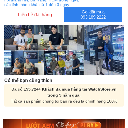
nội thành HN, Đà Nẵng, HCM trong ngày,
các tỉnh thành khác từ 1 đến 3 ngày
Gọi đặt mua
Liên hệ đặt hàng
093 189 2222
Có thể bạn cũng thích
Đã có 155,724+ Khách đã mua hàng tại WatchStore.vn
trong 5 năm qua.
Tất cả sản phẩm chúng tôi bán ra đều là chính hãng 100%
Orient Nam RA-
Casio Nam MTS-
AA0B05R19B
115D-1AVDF
9.480.000₫
2.823.000₫
8.058.000₫
2.399.550₫
Mua ngay
Mua ngay