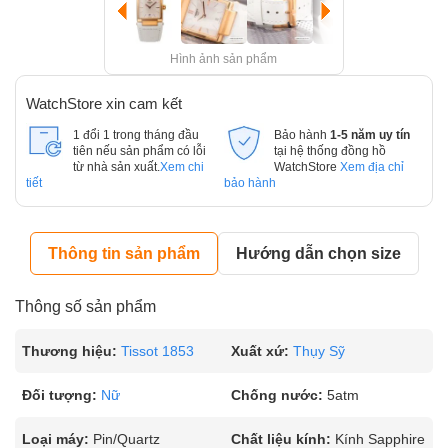
Hình ảnh sản phẩm
WatchStore xin cam kết
1 đổi 1 trong tháng đầu
Bảo hành
1-5 năm uy tín
tiên nếu sản phẩm có lỗi
tại hệ thống đồng hồ
từ nhà sản xuất.
Xem chi
WatchStore
Xem địa chỉ
tiết
bảo hành
Thông tin sản phẩm
Hướng dẫn chọn size
Thông số sản phẩm
Thương hiệu:
Tissot 1853
Xuất xứ:
Thụy Sỹ
Đối tượng:
Nữ
Chống nước:
5atm
Loại máy:
Pin/Quartz
Chất liệu kính:
Kính Sapphire