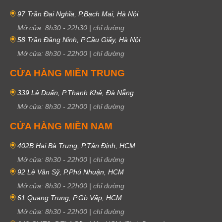
97 Trần Đại Nghĩa, P.Bạch Mai, Hà Nội
Mở cửa:
8h30
-
22h30
|
chỉ đường
58 Trần Đăng Ninh, P.Cầu Giấy, Hà Nội
Mở cửa:
8h30
-
22h00
|
chỉ đường
CỬA HÀNG MIỀN TRUNG
339 Lê Duẩn, P.Thanh Khê, Đà Nẵng
Mở cửa:
8h30
-
22h00
|
chỉ đường
CỬA HÀNG MIỀN NAM
402B Hai Bà Trưng, P.Tân Định, HCM
Mở cửa:
8h30
-
22h00
|
chỉ đường
92 Lê Văn Sỹ, P.Phú Nhuận, HCM
Mở cửa:
8h30
-
22h00
|
chỉ đường
61 Quang Trung, P.Gò Vấp, HCM
Mở cửa:
8h30
-
22h00
|
chỉ đường