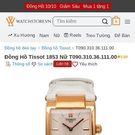
Bỏ
Đồng Hồ 10/10
Giảm Sâu
Mua 1 tặng 1
qua
nội
dung
Tìm
0
kiếm:
Xu Hướng
Reels
Nam
Nữ
Treo Tường
Để Bàn
Đồng hồ đeo tay
Đồng hồ Tissot
T090.310.36.111.00
Đồng Hồ Tissot 1853 Nữ T090.310.36.111.00
5.00
Thông số
So sánh
Yêu thích
Liên hệ