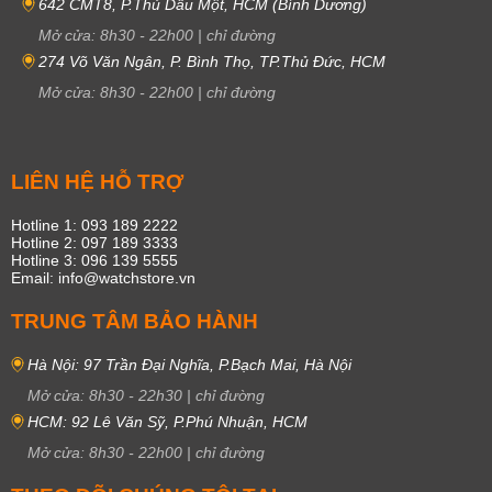
642 CMT8, P.Thủ Dầu Một, HCM (Bình Dương)
Mở cửa:
8h30
-
22h00
|
chỉ đường
274 Võ Văn Ngân, P. Bình Thọ, TP.Thủ Đức, HCM
Mở cửa:
8h30
-
22h00
|
chỉ đường
LIÊN HỆ HỖ TRỢ
Hotline 1: 093 189 2222
Hotline 2: 097 189 3333
Hotline 3: 096 139 5555
Email: info@watchstore.vn
TRUNG TÂM BẢO HÀNH
Hà Nội: 97 Trần Đại Nghĩa, P.Bạch Mai, Hà Nội
Mở cửa:
8h30
-
22h30
|
chỉ đường
HCM: 92 Lê Văn Sỹ, P.Phú Nhuận, HCM
Mở cửa:
8h30
-
22h00
|
chỉ đường