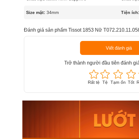
Size mặt:
34mm
Tiện ích
Đánh giá sản phẩm Tissot 1853 Nữ T072.210.11.05
Viết đánh giá
Trở thành người đầu tiên đánh gi
Rất tệ
Tệ
Tạm ổn
Tốt
R
Orient Nam RA-
Casio N
AA0B05R19B
115D-1A
9.480.000₫
2.823.000
8.058.000₫
2.399.5
Mua ngay
Mua ng