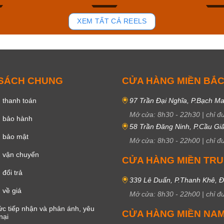
77
35
XEM TẤT CẢ REELS
 SÁCH CHUNG
CỬA HÀNG MIỀN BẮ
 thanh toán
97 Trần Đại Nghĩa, P.Bạch Ma
Mở cửa:
8h30
-
22h30
|
chỉ đ
h bảo hành
58 Trần Đăng Ninh, P.Cầu Giấ
h bảo mật
Mở cửa:
8h30
-
22h00
|
chỉ đ
 vận chuyển
CỬA HÀNG MIỀN TR
đổi trả
339 Lê Duẩn, P.Thanh Khê, 
 về giá
Mở cửa:
8h30
-
22h00
|
chỉ đ
c tiếp nhận và phản ánh, yêu
CỬA HÀNG MIỀN NA
nại