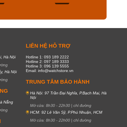
43
15
C
LIÊN HỆ HỖ TRỢ
i, Hà Nội
Hotline 1: 093 189 2222
Hotline 2: 097 189 3333
ường
Hotline 3: 096 139 5555
Email: info@watchstore.vn
y, Hà Nội
ường
TRUNG TÂM BẢO HÀNH
UNG
Hà Nội: 97 Trần Đại Nghĩa, P.Bạch Mai, Hà
Nội
Đà Nẵng
Mở cửa:
8h30
-
22h30
|
chỉ đường
ường
HCM: 92 Lê Văn Sỹ, P.Phú Nhuận, HCM
Mở cửa:
8h30
-
22h00
|
chỉ đường
M