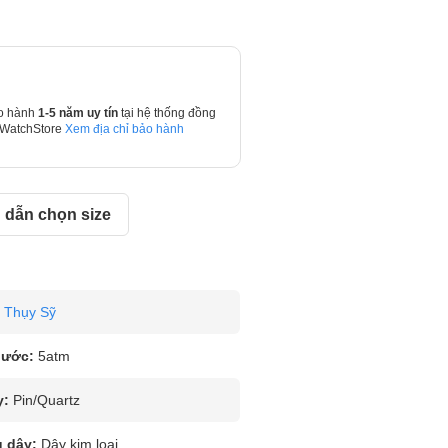
o hành
1-5 năm uy tín
tại hệ thống đồng
 WatchStore
Xem địa chỉ bảo hành
dẫn chọn size
Thụy Sỹ
nước:
5atm
y:
Pin/Quartz
u dây:
Dây kim loại