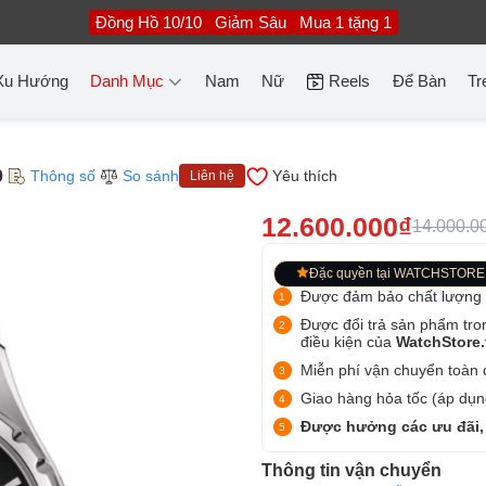
Đồng Hồ 10/10
Giảm Sâu
Mua 1 tặng 1
Xu Hướng
Danh Mục
Nam
Nữ
Reels
Để Bàn
Tr
0
Thông số
So sánh
Yêu thích
Liên hệ
12.600.000₫
14.000.0
Đặc quyền tại WATCHSTORE
Được đảm bảo chất lượng
Được đổi trả sản phẩm tro
điều kiện của
WatchStore
Miễn phí vận chuyển toàn q
Giao hàng hỏa tốc (áp dụng
Được hưởng các ưu đãi,
Thông tin vận chuyển