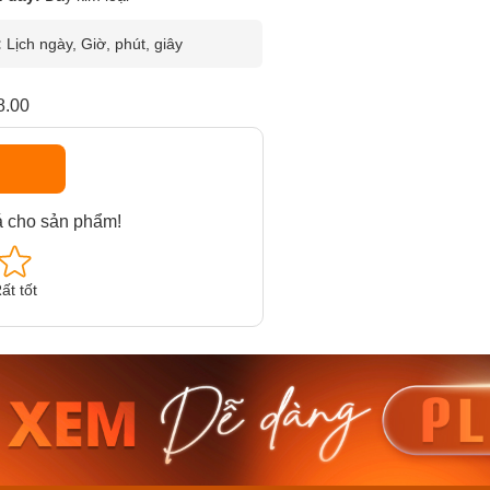
:
Lịch ngày, Giờ, phút, giây
8.00
á cho sản phẩm!
ất tốt
am MTS-
Casio Nam MTS-
Casio U
VDF
RS100L-1AVDF
230EL-
₫
4.276.000₫
2.117.0
50₫
3.634.600₫
1.799.
ay
Mua ngay
Mua 