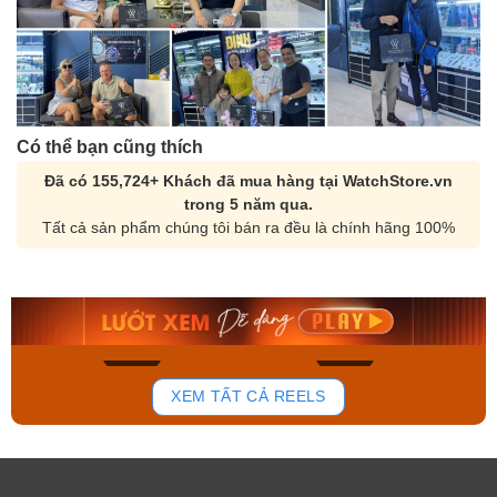
Có thể bạn cũng thích
Đã có 155,724+ Khách đã mua hàng tại WatchStore.vn
trong 5 năm qua.
Tất cả sản phẩm chúng tôi bán ra đều là chính hãng 100%
Orient Nam RA-
Casio Nam MTS-
AA0B05R19B
115D-1AVDF
9.480.000₫
2.823.000₫
8.058.000₫
2.399.550₫
Mua ngay
Mua ngay
179
102
XEM TẤT CẢ REELS