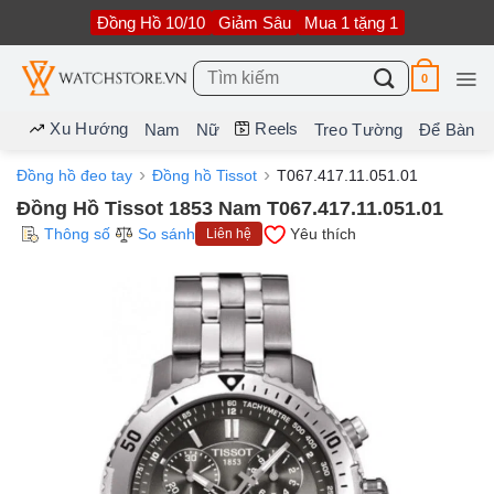
Bỏ
Đồng Hồ 10/10
Giảm Sâu
Mua 1 tặng 1
qua
nội
dung
Tìm
0
kiếm:
Xu Hướng
Reels
Nam
Nữ
Treo Tường
Để Bàn
Đồng hồ đeo tay
Đồng hồ Tissot
T067.417.11.051.01
Đồng Hồ Tissot 1853 Nam T067.417.11.051.01
Thông số
So sánh
Yêu thích
Liên hệ