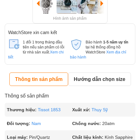
Hình ảnh sản phẩm
WatchStore xin cam kết
1 đổi 1 trong tháng đầu
Bảo hành
1-5 năm uy tín
tiên nếu sản phẩm có lỗi
tại hệ thống đồng hồ
từ nhà sản xuất.
Xem chi
WatchStore
Xem địa chỉ
tiết
bảo hành
Thông tin sản phẩm
Hướng dẫn chọn size
Thông số sản phẩm
Thương hiệu:
Tissot 1853
Xuất xứ:
Thụy Sỹ
Đối tượng:
Nam
Chống nước:
20atm
Loại máy:
Pin/Quartz
Chất liệu kính:
Kính Sapphire