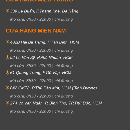
339 Lê Duẩn, P.Thanh Khê, Đà Nẵng
Mở cửa:
8h30
-
22h00
|
chỉ đường
CỬA HÀNG MIỀN NAM
402B Hai Bà Trưng, P.Tân Định, HCM
Mở cửa:
8h30
-
22h00
|
chỉ đường
92 Lê Văn Sỹ, P.Phú Nhuận, HCM
Mở cửa:
8h30
-
22h00
|
chỉ đường
61 Quang Trung, P.Gò Vấp, HCM
Mở cửa:
8h30
-
22h00
|
chỉ đường
642 CMT8, P.Thủ Dầu Một, HCM (Bình Dương)
Mở cửa:
8h30
-
22h00
|
chỉ đường
274 Võ Văn Ngân, P. Bình Thọ, TP.Thủ Đức, HCM
Mở cửa:
8h30
-
22h00
|
chỉ đường