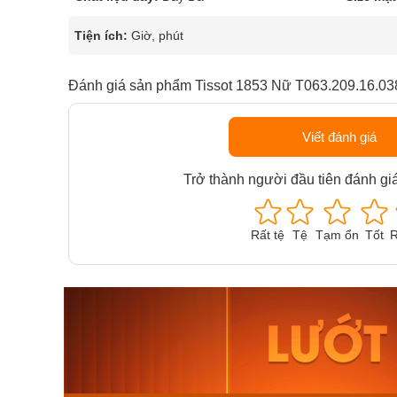
Tiện ích:
Giờ, phút
Đánh giá sản phẩm Tissot 1853 Nữ T063.209.16.03
Viết đánh giá
Trở thành người đầu tiên đánh gi
Rất tệ
Tệ
Tạm ổn
Tốt
R
Orient Nam RA-
Casio N
AA0B05R19B
115D-1A
9.480.000₫
2.823.000
8.058.000₫
2.399.5
Mua ngay
Mua ng