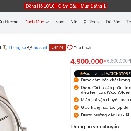
Đồng Hồ 10/10
Giảm Sâu
Mua 1 tặng 1
Xu Hướng
Danh Mục
Nam
Nữ
Reels
Để Bàn
Tr
0
Thông số
So sánh
Yêu thích
Liên hệ
4.900.000₫
6.600.000₫
Đặc quyền tại WATCHSTORE
Được đảm bảo chất lượng
Được đổi trả sản phẩm tro
điều kiện của
WatchStore
Miễn phí vận chuyển toàn q
Giao hàng hỏa tốc (áp dụng
Được hưởng các ưu đãi,
Thông tin vận chuyển