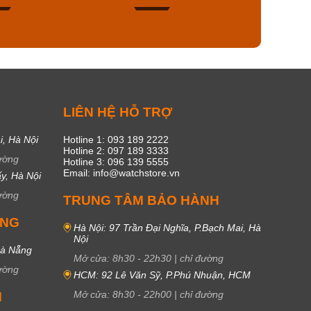
53
20
C
LIÊN HỆ HỖ TRỢ
i, Hà Nội
Hotline 1: 093 189 2222
Hotline 2: 097 189 3333
ường
Hotline 3: 096 139 5555
Email: info@watchstore.vn
y, Hà Nội
ường
TRUNG TÂM BẢO HÀNH
UNG
Hà Nội: 97 Trần Đại Nghĩa, P.Bạch Mai, Hà
Nội
Đà Nẵng
Mở cửa:
8h30
-
22h30
|
chỉ đường
ường
HCM: 92 Lê Văn Sỹ, P.Phú Nhuận, HCM
Mở cửa:
8h30
-
22h00
|
chỉ đường
M