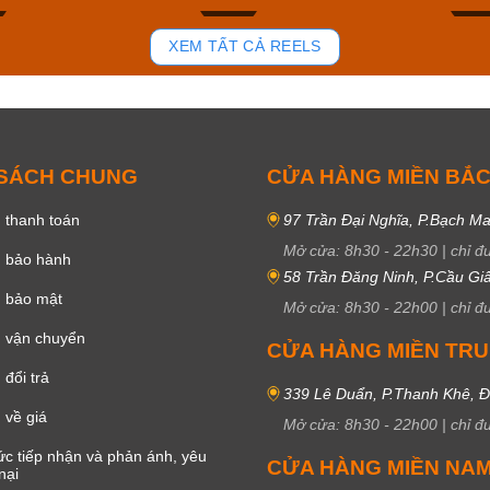
102
50
XEM TẤT CẢ REELS
 SÁCH CHUNG
CỬA HÀNG MIỀN BẮ
 thanh toán
97 Trần Đại Nghĩa, P.Bạch Ma
Mở cửa:
8h30
-
22h30
|
chỉ đ
h bảo hành
58 Trần Đăng Ninh, P.Cầu Giấ
h bảo mật
Mở cửa:
8h30
-
22h00
|
chỉ đ
 vận chuyển
CỬA HÀNG MIỀN TR
đổi trả
339 Lê Duẩn, P.Thanh Khê, 
 về giá
Mở cửa:
8h30
-
22h00
|
chỉ đ
c tiếp nhận và phản ánh, yêu
CỬA HÀNG MIỀN NA
nại