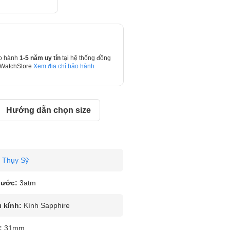
o hành
1-5 năm uy tín
tại hệ thống đồng
 WatchStore
Xem địa chỉ bảo hành
Hướng dẫn chọn size
Thụy Sỹ
nước:
3atm
u kính:
Kính Sapphire
:
31mm