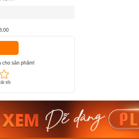
8.00
á cho sản phẩm!
ất tốt
am MTS-
Casio Nam MTS-
Casio U
VDF
RS100L-1AVDF
230EL-
₫
4.276.000₫
2.117.0
50₫
3.634.600₫
1.799.
ay
Mua ngay
Mua 