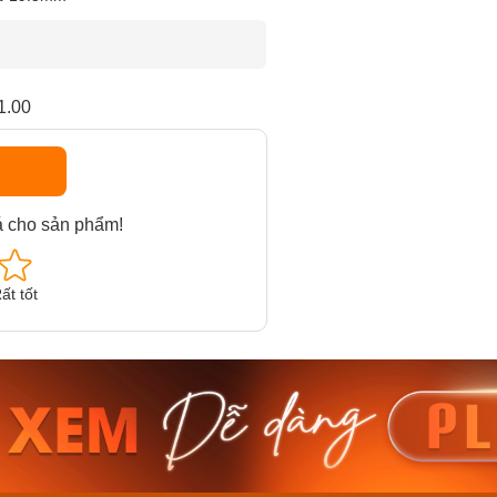
1.00
á cho sản phẩm!
ất tốt
am MTS-
Casio Nam MTS-
Casio U
VDF
RS100L-1AVDF
230EL-
₫
4.276.000₫
2.117.0
50₫
3.634.600₫
1.799.
ay
Mua ngay
Mua 