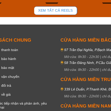
94
48
XEM TẤT CẢ REELS
 SÁCH CHUNG
CỬA HÀNG MIỀN BẮ
 thanh toán
97 Trần Đại Nghĩa, P.Bạch Ma
Mở cửa:
8h30
-
22h30
|
chỉ đ
h bảo hành
58 Trần Đăng Ninh, P.Cầu Giấ
h bảo mật
Mở cửa:
8h30
-
22h00
|
chỉ đ
 vận chuyển
CỬA HÀNG MIỀN TR
đổi trả
339 Lê Duẩn, P.Thanh Khê, 
 về giá
Mở cửa:
8h30
-
22h00
|
chỉ đ
c tiếp nhận và phản ánh, yêu
CỬA HÀNG MIỀN NA
nại