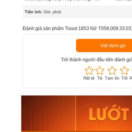
Tiện ích:
Giờ, phút
Đánh giá sản phẩm Tissot 1853 Nữ T058.009.33.03
Viết đánh giá
Trở thành người đầu tiên đánh gi
Rất tệ
Tệ
Tạm ổn
Tốt
R
Orient Nam RA-
Casio N
AA0B05R19B
115D-1A
9.480.000₫
2.823.000
8.058.000₫
2.399.5
Mua ngay
Mua ng