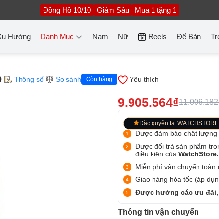
Đồng Hồ 10/10
Giảm Sâu
Mua 1 tặng 1
Xu Hướng
Danh Mục
Nam
Nữ
Reels
Để Bàn
Tr
0
Thông số
So sánh
Yêu thích
Còn hàng
9.905.564₫
11.006.182
Đặc quyền tại WATCHSTORE
Được đảm bảo chất lượng
Được đổi trả sản phẩm tro
điều kiện của
WatchStore
Miễn phí vận chuyển toàn q
Giao hàng hỏa tốc (áp dụng
Được hưởng các ưu đãi,
Thông tin vận chuyển