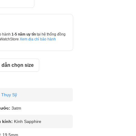
o hành
1-5 năm uy tín
tại hệ thống đồng
 WatchStore
Xem địa chỉ bảo hành
dẫn chọn size
Thụy Sỹ
nước:
3atm
u kính:
Kính Sapphire
:
19.5mm