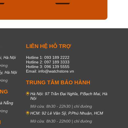
50
20
C
LIÊN HỆ HỖ TRỢ
i, Hà Nội
Hotline 1: 093 189 2222
Hotline 2: 097 189 3333
ường
Hotline 3: 096 139 5555
Email: info@watchstore.vn
y, Hà Nội
ường
TRUNG TÂM BẢO HÀNH
UNG
Hà Nội: 97 Trần Đại Nghĩa, P.Bạch Mai, Hà
Nội
Đà Nẵng
Mở cửa:
8h30
-
22h30
|
chỉ đường
ường
HCM: 92 Lê Văn Sỹ, P.Phú Nhuận, HCM
Mở cửa:
8h30
-
22h00
|
chỉ đường
M