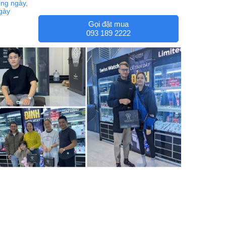
ng ngày,
ngày
Gọi đặt mua
093 189 2222