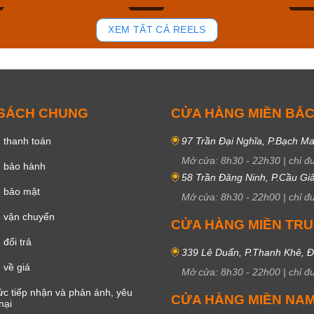
84
43
XEM TẤT CẢ REELS
 SÁCH CHUNG
CỬA HÀNG MIỀN BẮ
 thanh toán
97 Trần Đại Nghĩa, P.Bạch Ma
Mở cửa:
8h30
-
22h30
|
chỉ đ
h bảo hành
58 Trần Đăng Ninh, P.Cầu Giấ
h bảo mật
Mở cửa:
8h30
-
22h00
|
chỉ đ
 vận chuyển
CỬA HÀNG MIỀN TR
đổi trả
339 Lê Duẩn, P.Thanh Khê, 
 về giá
Mở cửa:
8h30
-
22h00
|
chỉ đ
c tiếp nhận và phản ánh, yêu
CỬA HÀNG MIỀN NA
nại