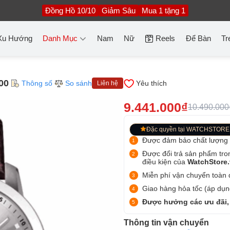
Đồng Hồ 10/10
Giảm Sâu
Mua 1 tặng 1
Xu Hướng
Danh Mục
Nam
Nữ
Reels
Để Bàn
Tr
00
Thông số
So sánh
Yêu thích
Liên hệ
9.441.000₫
10.490.000
Đặc quyền tại WATCHSTORE
Được đảm bảo chất lượng
Được đổi trả sản phẩm tro
điều kiện của
WatchStore
Miễn phí vận chuyển toàn q
Giao hàng hỏa tốc (áp dụng
Được hưởng các ưu đãi,
Thông tin vận chuyển