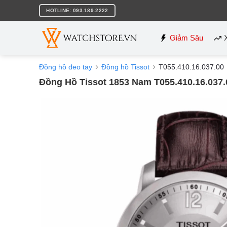
Bỏ
HOTLINE: 093.189.2222
qua
nội
dung
Giảm Sâu
Đồng hồ đeo tay
Đồng hồ Tissot
T055.410.16.037.00
Đồng Hồ Tissot 1853 Nam T055.410.16.037.