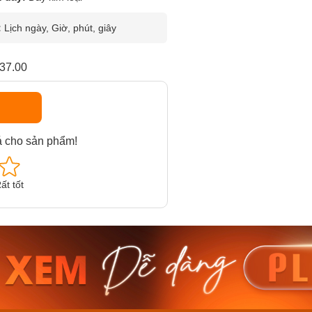
:
Lịch ngày, Giờ, phút, giây
37.00
á cho sản phẩm!
ất tốt
am MTS-
Casio Nam MTS-
Casio U
VDF
RS100L-1AVDF
230EL-
₫
4.276.000₫
2.117.0
50₫
3.634.600₫
1.799.
ay
Mua ngay
Mua 