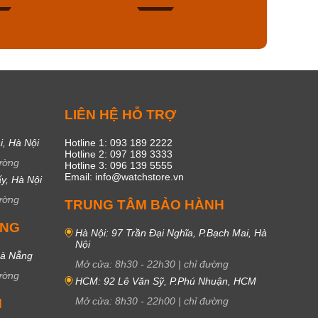
49
17
C
LIÊN HỆ HỖ TRỢ
i, Hà Nội
Hotline 1: 093 189 2222
Hotline 2: 097 189 3333
ường
Hotline 3: 096 139 5555
Email: info@watchstore.vn
y, Hà Nội
ường
TRUNG TÂM BẢO HÀNH
UNG
Hà Nội: 97 Trần Đại Nghĩa, P.Bạch Mai, Hà
Nội
Đà Nẵng
Mở cửa:
8h30
-
22h30
|
chỉ đường
ường
HCM: 92 Lê Văn Sỹ, P.Phú Nhuận, HCM
Mở cửa:
8h30
-
22h00
|
chỉ đường
M