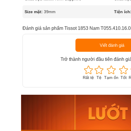
Size mặt:
39mm
Tiện ích
Đánh giá sản phẩm Tissot 1853 Nam T055.410.16.0
Viết đánh giá
Trở thành người đầu tiên đánh gi
Rất tệ
Tệ
Tạm ổn
Tốt
R
Orient Nam RA-
Casio N
AA0B05R19B
115D-1A
9.480.000₫
2.823.000
8.058.000₫
2.399.5
Mua ngay
Mua ng