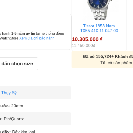
Tissot 1853 Nam
T055.410.11.047.00
o hành
1-5 năm uy tín
tại hệ thống đồng
10.305.000
₫
 WatchStore
Xem địa chỉ bảo hành
11.450.000đ
Đã có 155,724+ Khách đã
Tất cả sản phẩm 
dẫn chọn size
Thụy Sỹ
nước:
20atm
y:
Pin/Quartz
u dây:
Dây kim loại