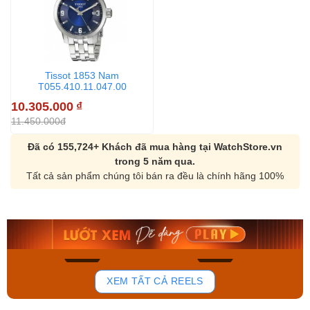
Tissot 1853 Nam
T055.410.11.047.00
10.305.000
₫
11.450.000đ
Đã có 155,724+ Khách đã mua hàng tại WatchStore.vn
trong 5 năm qua.
Tất cả sản phẩm chúng tôi bán ra đều là chính hãng 100%
Orient Nam RA-
Casio Nam MTS-
AA0B05R19B
115D-1AVDF
9.480.000₫
2.823.000₫
8.058.000₫
2.399.550₫
Mua ngay
Mua ngay
150
85
XEM TẤT CẢ REELS