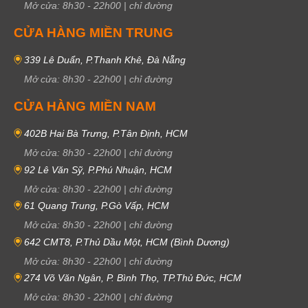
Mở cửa:
8h30
-
22h00
|
chỉ đường
CỬA HÀNG MIỀN TRUNG
339 Lê Duẩn, P.Thanh Khê, Đà Nẵng
Mở cửa:
8h30
-
22h00
|
chỉ đường
CỬA HÀNG MIỀN NAM
402B Hai Bà Trưng, P.Tân Định, HCM
Mở cửa:
8h30
-
22h00
|
chỉ đường
92 Lê Văn Sỹ, P.Phú Nhuận, HCM
Mở cửa:
8h30
-
22h00
|
chỉ đường
61 Quang Trung, P.Gò Vấp, HCM
Mở cửa:
8h30
-
22h00
|
chỉ đường
642 CMT8, P.Thủ Dầu Một, HCM (Bình Dương)
Mở cửa:
8h30
-
22h00
|
chỉ đường
274 Võ Văn Ngân, P. Bình Thọ, TP.Thủ Đức, HCM
Mở cửa:
8h30
-
22h00
|
chỉ đường