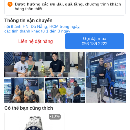
Được hưởng các ưu đãi, quà tặng
, chương trình khách
hàng thân thiết.
Thông tin vận chuyển
nội thành HN, Đà Nẵng, HCM trong ngày,
các tỉnh thành khác từ 1 đến 3 ngày
Gọi đặt mua
Liên hệ đặt hàng
093 189 2222
Có thể bạn cũng thích
-10%