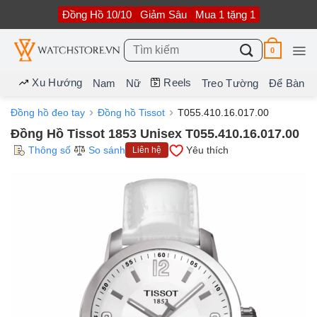
Bỏ
Đồng Hồ 10/10
Giảm Sâu
Mua 1 tặng 1
qua
nội
dung
Tìm
0
kiếm:
Xu Hướng
Reels
Nam
Nữ
Treo Tường
Để Bàn
Đồng hồ đeo tay
Đồng hồ Tissot
T055.410.16.017.00
Đồng Hồ Tissot 1853 Unisex T055.410.16.017.00
Thông số
So sánh
Yêu thích
Liên hệ