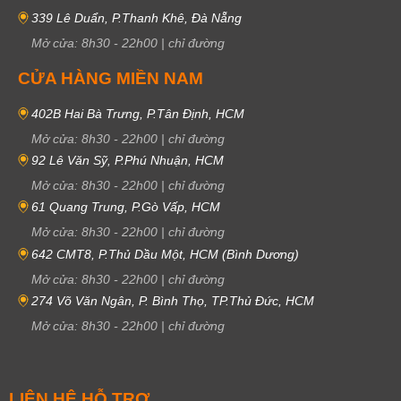
339 Lê Duẩn, P.Thanh Khê, Đà Nẵng
Mở cửa:
8h30
-
22h00
|
chỉ đường
CỬA HÀNG MIỀN NAM
402B Hai Bà Trưng, P.Tân Định, HCM
Mở cửa:
8h30
-
22h00
|
chỉ đường
92 Lê Văn Sỹ, P.Phú Nhuận, HCM
Mở cửa:
8h30
-
22h00
|
chỉ đường
61 Quang Trung, P.Gò Vấp, HCM
Mở cửa:
8h30
-
22h00
|
chỉ đường
642 CMT8, P.Thủ Dầu Một, HCM (Bình Dương)
Mở cửa:
8h30
-
22h00
|
chỉ đường
274 Võ Văn Ngân, P. Bình Thọ, TP.Thủ Đức, HCM
Mở cửa:
8h30
-
22h00
|
chỉ đường
LIÊN HỆ HỖ TRỢ