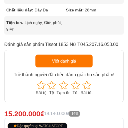
Chất liệu dây:
Dây Da
Size mặt:
28mm
Tiện ích:
Lịch ngày, Giờ, phút,
giây
Đánh giá sản phẩm Tissot 1853 Nữ T045.207.16.053.00
Viết đánh giá
Trở thành người đầu tiên đánh giá cho sản phẩm!
Rất tệ
Tệ
Tạm ổn
Tốt
Rất tốt
15.200.000₫
18.140.000₫
-16%
Đặc quyền tại WATCHSTORE