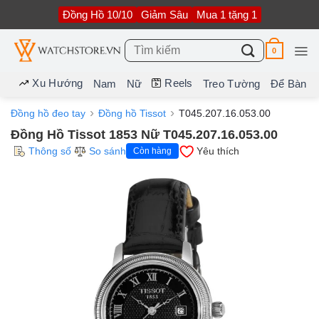
Bỏ
Đồng Hồ 10/10
Giảm Sâu
Mua 1 tặng 1
qua
nội
dung
Tìm
0
kiếm:
Xu Hướng
Reels
Nam
Nữ
Treo Tường
Để Bàn
Đồng hồ đeo tay
Đồng hồ Tissot
T045.207.16.053.00
Đồng Hồ Tissot 1853 Nữ T045.207.16.053.00
Thông số
So sánh
Yêu thích
Còn hàng