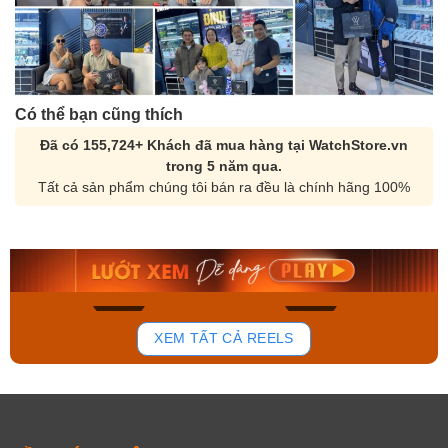
Có thể bạn cũng thích
Đã có 155,724+ Khách đã mua hàng tại WatchStore.vn
trong 5 năm qua.
Tất cả sản phẩm chúng tôi bán ra đều là chính hãng 100%
Orient Nam RA-
Casio Nam MTS-
AA0B05R19B
115D-1AVDF
9.480.000₫
2.823.000₫
8.058.000₫
2.399.550₫
Mua ngay
Mua ngay
136
81
XEM TẤT CẢ REELS