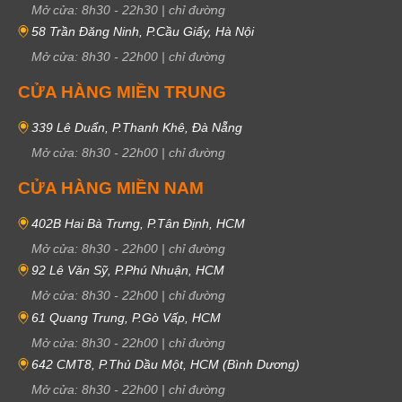
Mở cửa:
8h30
-
22h30
|
chỉ đường
58 Trần Đăng Ninh, P.Cầu Giấy, Hà Nội
Mở cửa:
8h30
-
22h00
|
chỉ đường
CỬA HÀNG MIỀN TRUNG
339 Lê Duẩn, P.Thanh Khê, Đà Nẵng
Mở cửa:
8h30
-
22h00
|
chỉ đường
CỬA HÀNG MIỀN NAM
402B Hai Bà Trưng, P.Tân Định, HCM
Mở cửa:
8h30
-
22h00
|
chỉ đường
92 Lê Văn Sỹ, P.Phú Nhuận, HCM
Mở cửa:
8h30
-
22h00
|
chỉ đường
61 Quang Trung, P.Gò Vấp, HCM
Mở cửa:
8h30
-
22h00
|
chỉ đường
642 CMT8, P.Thủ Dầu Một, HCM (Bình Dương)
Mở cửa:
8h30
-
22h00
|
chỉ đường