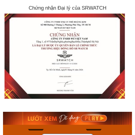
Chứng nhận Đại lý của SRWATCH
Orient Nam RA-
Casio Nam MTS-
AA0B05R19B
115D-1AVDF
9.480.000₫
2.823.000₫
8.058.000₫
2.399.550₫
Mua ngay
Mua ngay
178
102