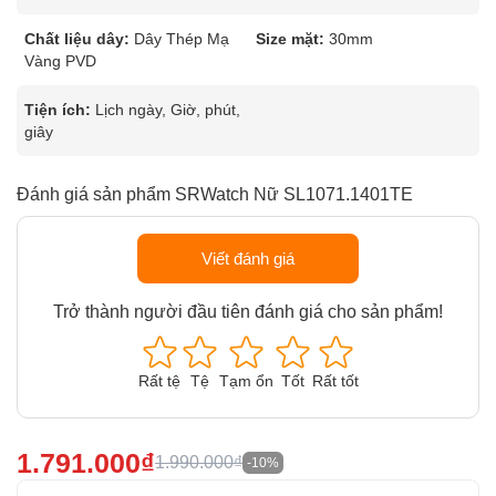
Chất liệu dây:
Dây Thép Mạ
Size mặt:
30mm
Vàng PVD
Tiện ích:
Lịch ngày, Giờ, phút,
giây
Đánh giá sản phẩm SRWatch Nữ SL1071.1401TE
Viết đánh giá
Trở thành người đầu tiên đánh giá cho sản phẩm!
Rất tệ
Tệ
Tạm ổn
Tốt
Rất tốt
1.791.000₫
1.990.000₫
-10%