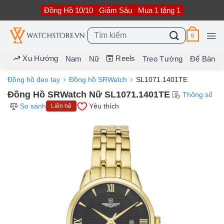
Bỏ
Đồng Hồ 10/10
Giảm Sâu
Mua 1 tặng 1
qua
nội
dung
Tìm
0
kiếm:
Xu Hướng
Reels
Nam
Nữ
Treo Tường
Để Bàn
Đồng hồ đeo tay
Đồng hồ SRWatch
SL1071.1401TE
Đồng Hồ SRWatch Nữ SL1071.1401TE
Thông số
So sánh
Yêu thích
Liên hệ