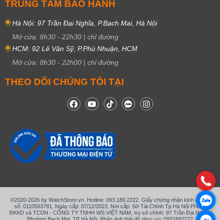
TRUNG TÂM BẢO HÀNH
Hà Nội: 97 Trần Đại Nghĩa, P.Bạch Mai, Hà Nội
Mở cửa:
8h30
-
22h30
|
chỉ đường
HCM: 92 Lê Văn Sỹ, P.Phú Nhuận, HCM
Mở cửa:
8h30
-
22h00
|
chỉ đường
THEO DÕI CHÚNG TÔI TẠI
©2020-2026 by WatchStore.vn. Hotline: 093.189.2222. Giấy chứng nhận kinh doanh
số: 0110563781, Ngày cấp: 07/12/2023, Nơi cấp: Sở Tài Chính Tp Hà Nội Phòng
ĐKKD và TCDN - CÔNG TY TNHH WS VIỆT NAM, trụ sở chính: 97 Trần Đại Nghĩa,
Phường Bạch Mai, TP Hà Nội. Phản ánh thái độ phục vụ: 0931892222