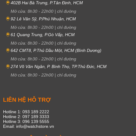
402B Hai Bà Trưng, P.Tân Định, HCM
Mở cửa:
8h30
-
22h00
|
chỉ đường
92 Lê Văn Sỹ, P.Phú Nhuận, HCM
Mở cửa:
8h30
-
22h00
|
chỉ đường
61 Quang Trung, P.Gò Vấp, HCM
Mở cửa:
8h30
-
22h00
|
chỉ đường
642 CMT8, P.Thủ Dầu Một, HCM (Bình Dương)
Mở cửa:
8h30
-
22h00
|
chỉ đường
274 Võ Văn Ngân, P. Bình Thọ, TP.Thủ Đức, HCM
Mở cửa:
8h30
-
22h00
|
chỉ đường
LIÊN HỆ HỖ TRỢ
Hotline 1: 093 189 2222
Hotline 2: 097 189 3333
Hotline 3: 096 139 5555
Email: info@watchstore.vn