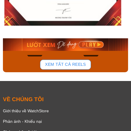
Orient Nam RA-
Casio Nam MTS-
AA0B05R19B
115D-1AVDF
9.480.000₫
2.823.000₫
8.058.000₫
2.399.550₫
Mua ngay
Mua ngay
136
81
XEM TẤT CẢ REELS
VỀ CHÚNG TÔI
Giới thiệu về WatchStore
Phản ánh - Khiếu nại