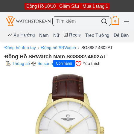
Bỏ
Đồng Hồ 10/10
Giảm Sâu
Mua 1 tặng 1
qua
nội
dung
Tìm
0
kiếm:
Xu Hướng
Reels
Nam
Nữ
Treo Tường
Để Bàn
Đồng hồ đeo tay
Đồng hồ SRWatch
SG8882.4602AT
Đồng Hồ SRWatch Nam SG8882.4602AT
Thông số
So sánh
Yêu thích
Còn hàng