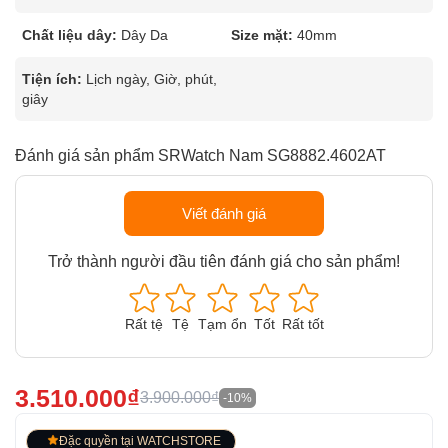
Chất liệu dây:
Dây Da
Size mặt:
40mm
Tiện ích:
Lịch ngày, Giờ, phút,
giây
Đánh giá sản phẩm SRWatch Nam SG8882.4602AT
Viết đánh giá
Trở thành người đầu tiên đánh giá cho sản phẩm!
Rất tệ
Tệ
Tạm ổn
Tốt
Rất tốt
3.510.000₫
3.900.000₫
-10%
Đặc quyền tại WATCHSTORE