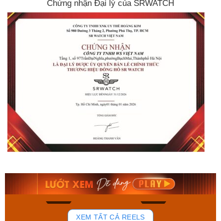
Chứng nhận Đại lý của SRWATCH
Orient Nam RA-
Casio Nam MTS-
AA0B05R19B
115D-1AVDF
9.480.000₫
2.823.000₫
8.058.000₫
2.399.550₫
Mua ngay
Mua ngay
181
102
XEM TẤT CẢ REELS