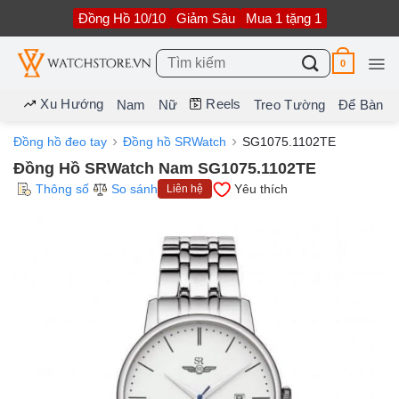
Bỏ
Đồng Hồ 10/10
Giảm Sâu
Mua 1 tặng 1
qua
nội
dung
Tìm
0
kiếm:
Xu Hướng
Reels
Nam
Nữ
Treo Tường
Để Bàn
Đồng hồ đeo tay
Đồng hồ SRWatch
SG1075.1102TE
Đồng Hồ SRWatch Nam SG1075.1102TE
Thông số
So sánh
Yêu thích
Liên hệ