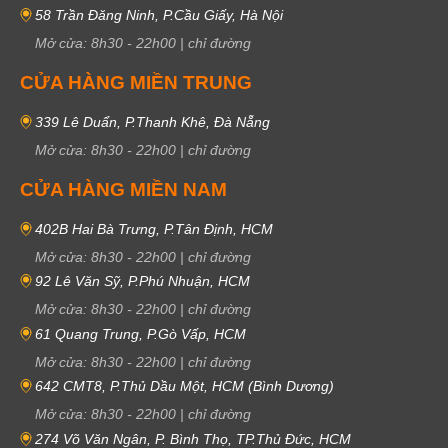
58 Trần Đăng Ninh, P.Cầu Giấy, Hà Nội
Mở cửa:
8h30
-
22h00
|
chỉ đường
CỬA HÀNG MIỀN TRUNG
339 Lê Duẩn, P.Thanh Khê, Đà Nẵng
Mở cửa:
8h30
-
22h00
|
chỉ đường
CỬA HÀNG MIỀN NAM
402B Hai Bà Trưng, P.Tân Định, HCM
Mở cửa:
8h30
-
22h00
|
chỉ đường
92 Lê Văn Sỹ, P.Phú Nhuận, HCM
Mở cửa:
8h30
-
22h00
|
chỉ đường
61 Quang Trung, P.Gò Vấp, HCM
Mở cửa:
8h30
-
22h00
|
chỉ đường
642 CMT8, P.Thủ Dầu Một, HCM (Bình Dương)
Mở cửa:
8h30
-
22h00
|
chỉ đường
274 Võ Văn Ngân, P. Bình Thọ, TP.Thủ Đức, HCM