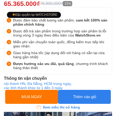
65.365.000₫
76.900.000₫
-15%
Đặc quyền tại WATCHSTORE
Được đảm bảo chất lượng sản phẩm,
cam kết 100% sản
phẩm chính hãng
Được đổi trả sản phẩm trong trường hợp sản phẩm bị lỗi
trong vòng 3 ngày theo điều kiện của
WatchStore.vn
Miễn phí vận chuyển toàn quốc, đồng kiểm trực tiếp khi
giao nhận.
Giao hàng hỏa tốc (áp dụng đối với hàng có sẵn tại cửa
hàng gần nhất)
Được hưởng các ưu đãi, quà tặng
, chương trình khách
hàng thân thiết.
Thông tin vận chuyển
nội thành HN, Đà Nẵng, HCM trong ngày,
các tỉnh thành khác từ 1 đến 3 ngày
MUA NGAY
Thêm vào giỏ
Xem siêu thị có hàng