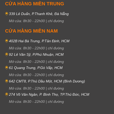
CỬA HÀNG MIỀN TRUNG
339 Lê Duẩn, P.Thanh Khê, Đà Nẵng
Mở cửa:
8h30
-
22h00
|
chỉ đường
CỬA HÀNG MIỀN NAM
402B Hai Bà Trưng, P.Tân Định, HCM
Mở cửa:
8h30
-
22h00
|
chỉ đường
92 Lê Văn Sỹ, P.Phú Nhuận, HCM
Mở cửa:
8h30
-
22h00
|
chỉ đường
61 Quang Trung, P.Gò Vấp, HCM
Mở cửa:
8h30
-
22h00
|
chỉ đường
642 CMT8, P.Thủ Dầu Một, HCM (Bình Dương)
Mở cửa:
8h30
-
22h00
|
chỉ đường
274 Võ Văn Ngân, P. Bình Thọ, TP.Thủ Đức, HCM
Mở cửa:
8h30
-
22h00
|
chỉ đường