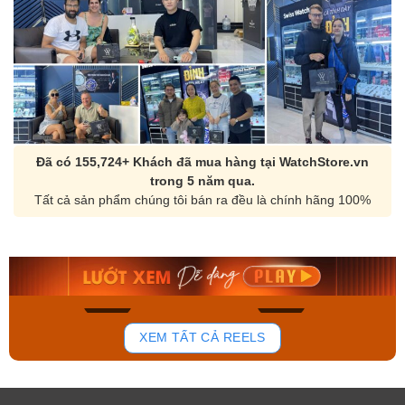
Đã có 155,724+ Khách đã mua hàng tại WatchStore.vn
trong 5 năm qua.
Tất cả sản phẩm chúng tôi bán ra đều là chính hãng 100%
Orient Nam RA-
Casio Nam MTS-
AA0B05R19B
115D-1AVDF
9.480.000₫
2.823.000₫
8.058.000₫
2.399.550₫
Mua ngay
Mua ngay
148
84
XEM TẤT CẢ REELS