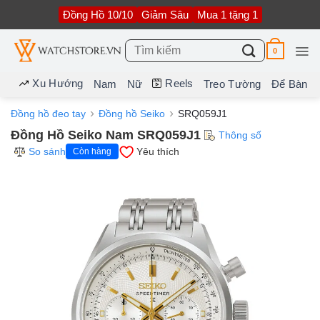
Bỏ
Đồng Hồ 10/10
Giảm Sâu
Mua 1 tặng 1
qua
nội
dung
Tìm
0
kiếm:
Xu Hướng
Reels
Nam
Nữ
Treo Tường
Để Bàn
Đồng hồ đeo tay
Đồng hồ Seiko
SRQ059J1
Đồng Hồ Seiko Nam SRQ059J1
Thông số
So sánh
Yêu thích
Còn hàng