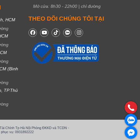
Mở cửa:
8h30
-
22h00
|
chỉ đường
M
THEO DÕI CHÚNG TÔI TẠI
nh, HCM
ường
 HCM
ường
 HCM
ường
CM (Bình
ường
ọ, TP.Thủ
ường
ở Tài Chính Tp Hà Nội Phòng ĐKKD và TCDN -
 phục vụ: 0931892222