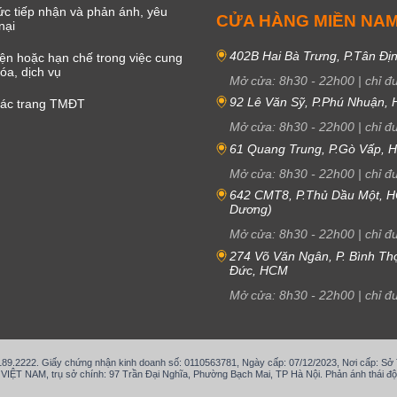
c tiếp nhận và phản ánh, yêu
CỬA HÀNG MIỀN NA
nại
402B Hai Bà Trưng, P.Tân Đị
iện hoặc hạn chế trong việc cung
óa, dịch vụ
Mở cửa:
8h30
-
22h00
|
chỉ đ
92 Lê Văn Sỹ, P.Phú Nhuận,
các trang TMĐT
Mở cửa:
8h30
-
22h00
|
chỉ đ
61 Quang Trung, P.Gò Vấp,
Mở cửa:
8h30
-
22h00
|
chỉ đ
642 CMT8, P.Thủ Dầu Một, H
Dương)
Mở cửa:
8h30
-
22h00
|
chỉ đ
274 Võ Văn Ngân, P. Bình Th
Đức, HCM
Mở cửa:
8h30
-
22h00
|
chỉ đ
.189.2222. Giấy chứng nhận kinh doanh số: 0110563781, Ngày cấp: 07/12/2023, Nơi cấp: S
T NAM, trụ sở chính: 97 Trần Đại Nghĩa, Phường Bạch Mai, TP Hà Nội. Phản ánh thái độ