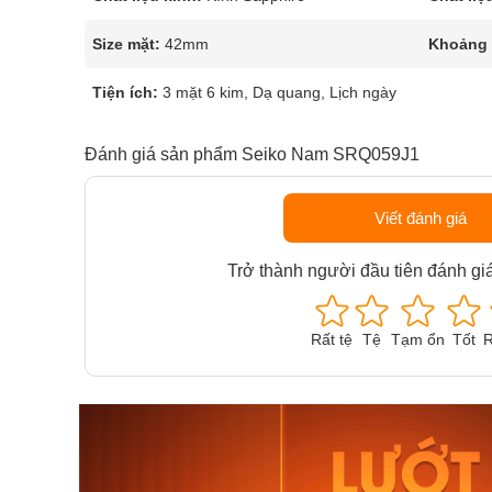
Size mặt:
42mm
Khoảng t
Tiện ích:
3 mặt 6 kim, Dạ quang, Lịch ngày
Đánh giá sản phẩm Seiko Nam SRQ059J1
Viết đánh giá
Trở thành người đầu tiên đánh gi
Rất tệ
Tệ
Tạm ổn
Tốt
R
Orient Nam RA-
Casio N
AA0B05R19B
115D-1A
9.480.000₫
2.823.000
8.058.000₫
2.399.5