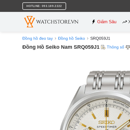
Bỏ
HOTLINE: 093.189.2222
qua
nội
dung
Giảm Sâu
Đồng hồ đeo tay
Đồng hồ Seiko
SRQ059J1
Đồng Hồ Seiko Nam SRQ059J1
Thông số