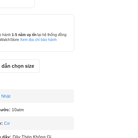
o hành
1-5 năm uy tín
tại hệ thống đồng
 WatchStore
Xem địa chỉ bảo hành
dẫn chọn size
Nhật
nước:
10atm
y:
Cơ
u dây:
Dây Thép Không Gỉ