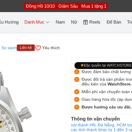
Đồng Hồ 10/10
Giảm Sâu
Mua 1 tặng 1
Xu Hướng
Danh Mục
Nam
Nữ
Reels
Để Bàn
Tr
So sánh
Yêu thích
Liên hệ
Đặc quyền tại WATCHSTORE
Được đảm bảo chất lượng
Được đổi trả sản phẩm tro
điều kiện của
WatchStore
Miễn phí vận chuyển toàn q
Giao hàng hỏa tốc (áp dụng
Được hưởng các ưu đãi,
Thông tin vận chuyển
nội thành HN, Đà Nẵng, HCM tro
các tỉnh thành khác từ 1 đến 3 