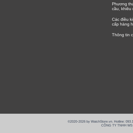
Phương thứ
cầu, khiêu 
Các điều k
cấp hàng h
Thông tin 
©2020-2026 by WatchStore.vn. Hotline: 093
CÔNG TY TNHH WS VIỆ