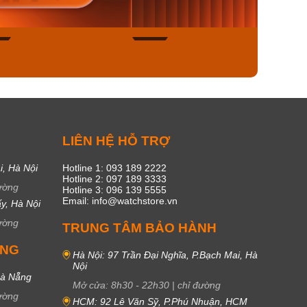
ngay
Mua ngay
Mua
45
17
C
LIÊN HỆ HỖ TRỢ
i, Hà Nội
Hotline 1: 093 189 2222
Hotline 2: 097 189 3333
ường
Hotline 3: 096 139 5555
Email: info@watchstore.vn
y, Hà Nội
ường
TRUNG TÂM BẢO HÀNH
UNG
Hà Nội: 97 Trần Đại Nghĩa, P.Bạch Mai, Hà
Nội
Đà Nẵng
Mở cửa:
8h30
-
22h30
|
chỉ đường
ường
HCM: 92 Lê Văn Sỹ, P.Phú Nhuận, HCM