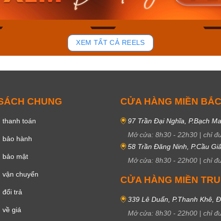
ay
Mua ngay
Mua 
81
37
XEM TẤT CẢ REELS
 SÁCH CHUNG
CỬA HÀNG MIỀN BẮ
 thanh toán
97 Trần Đại Nghĩa, P.Bạch Ma
Mở cửa:
8h30
-
22h30
|
chỉ đ
h bảo hành
58 Trần Đăng Ninh, P.Cầu Giấ
h bảo mật
Mở cửa:
8h30
-
22h00
|
chỉ đ
 vận chuyển
CỬA HÀNG MIỀN TR
đổi trả
339 Lê Duẩn, P.Thanh Khê, 
 về giá
Mở cửa:
8h30
-
22h00
|
chỉ đ