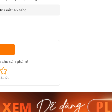
rữ cót:
45 tiếng
á cho sản phẩm!
ất tốt
am MTS-
Casio Nam MTS-
Casio U
VDF
RS100L-1AVDF
230EL-
₫
4.276.000₫
2.117.0
50₫
3.634.600₫
1.799.