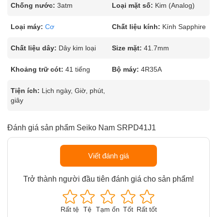
Chống nước:
3atm
Loại mặt số:
Kim (Analog)
Loại máy:
Cơ
Chất liệu kính:
Kính Sapphire
Chất liệu dây:
Dây kim loại
Size mặt:
41.7mm
Khoảng trữ cót:
41 tiếng
Bộ máy:
4R35A
Tiện ích:
Lịch ngày, Giờ, phút,
giây
Đánh giá sản phẩm Seiko Nam SRPD41J1
Viết đánh giá
Trở thành người đầu tiên đánh giá cho sản phẩm!
Rất tệ
Tệ
Tạm ổn
Tốt
Rất tốt