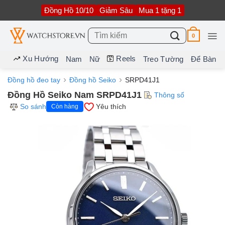
Bỏ
Đồng Hồ 10/10
Giảm Sâu
Mua 1 tặng 1
qua
nội
dung
Tìm
0
kiếm:
Xu Hướng
Reels
Nam
Nữ
Treo Tường
Để Bàn
Đồng hồ đeo tay
Đồng hồ Seiko
SRPD41J1
Đồng Hồ Seiko Nam SRPD41J1
Thông số
So sánh
Yêu thích
Còn hàng