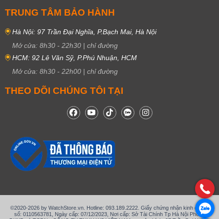
TRUNG TÂM BẢO HÀNH
Hà Nội: 97 Trần Đại Nghĩa, P.Bạch Mai, Hà Nội
Mở cửa:
8h30
-
22h30
|
chỉ đường
HCM: 92 Lê Văn Sỹ, P.Phú Nhuận, HCM
Mở cửa:
8h30
-
22h00
|
chỉ đường
THEO DÕI CHÚNG TÔI TẠI
©2020-2026 by WatchStore.vn. Hotline: 093.189.2222. Giấy chứng nhận kinh doanh
số: 0110563781, Ngày cấp: 07/12/2023, Nơi cấp: Sở Tài Chính Tp Hà Nội Phòng