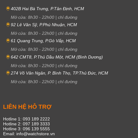
402B Hai Bà Trưng, P.Tân Định, HCM
Mở cửa:
8h30
-
22h00
|
chỉ đường
92 Lê Văn Sỹ, P.Phú Nhuận, HCM
Mở cửa:
8h30
-
22h00
|
chỉ đường
61 Quang Trung, P.Gò Vấp, HCM
Mở cửa:
8h30
-
22h00
|
chỉ đường
642 CMT8, P.Thủ Dầu Một, HCM (Bình Dương)
Mở cửa:
8h30
-
22h00
|
chỉ đường
274 Võ Văn Ngân, P. Bình Thọ, TP.Thủ Đức, HCM
Mở cửa:
8h30
-
22h00
|
chỉ đường
LIÊN HỆ HỖ TRỢ
Hotline 1: 093 189 2222
Hotline 2: 097 189 3333
Hotline 3: 096 139 5555
Email: info@watchstore.vn