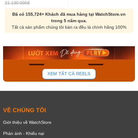
21.130.000đ
Đã có 155,724+ Khách đã mua hàng tại WatchStore.vn
trong 5 năm qua.
Tất cả sản phẩm chúng tôi bán ra đều là chính hãng 100%
Orient Nam RA-
Casio Nam MTS-
AA0B05R19B
115D-1AVDF
9.480.000₫
2.823.000₫
8.058.000₫
2.399.550₫
Mua ngay
Mua ngay
140
82
XEM TẤT CẢ REELS
VỀ CHÚNG TÔI
Giới thiệu về WatchStore
Phản ánh - Khiếu nại