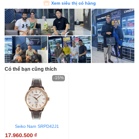
Xem siêu thị có hàng
Có thể bạn cũng thích
-15%
Seiko Nam SRPD42J1
17.960.500
₫