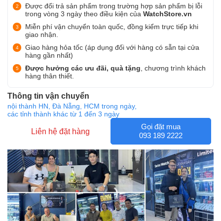
Được đổi trả sản phẩm trong trường hợp sản phẩm bị lỗi
trong vòng 3 ngày theo điều kiện của
WatchStore.vn
Miễn phí vận chuyển toàn quốc, đồng kiểm trực tiếp khi
giao nhận.
Giao hàng hỏa tốc (áp dụng đối với hàng có sẵn tại cửa
hàng gần nhất)
Được hưởng các ưu đãi, quà tặng
, chương trình khách
hàng thân thiết.
Thông tin vận chuyển
nội thành HN, Đà Nẵng, HCM trong ngày,
các tỉnh thành khác từ 1 đến 3 ngày
Gọi đặt mua
Liên hệ đặt hàng
093 189 2222