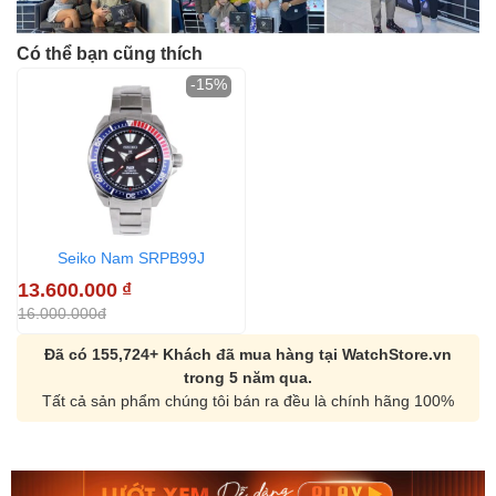
Có thể bạn cũng thích
-15%
Seiko Nam SRPB99J
13.600.000
₫
16.000.000đ
Đã có 155,724+ Khách đã mua hàng tại WatchStore.vn
trong 5 năm qua.
Tất cả sản phẩm chúng tôi bán ra đều là chính hãng 100%
Orient Nam RA-
Casio Nam MTS-
AA0B05R19B
115D-1AVDF
9.480.000₫
2.823.000₫
8.058.000₫
2.399.550₫
Mua ngay
Mua ngay