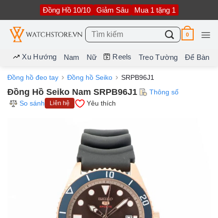
Bỏ
Đồng Hồ 10/10
Giảm Sâu
Mua 1 tặng 1
qua
nội
dung
Tìm
0
kiếm:
Xu Hướng
Reels
Nam
Nữ
Treo Tường
Để Bàn
Đồng hồ đeo tay
Đồng hồ Seiko
SRPB96J1
Đồng Hồ Seiko Nam SRPB96J1
Thông số
So sánh
Yêu thích
Liên hệ