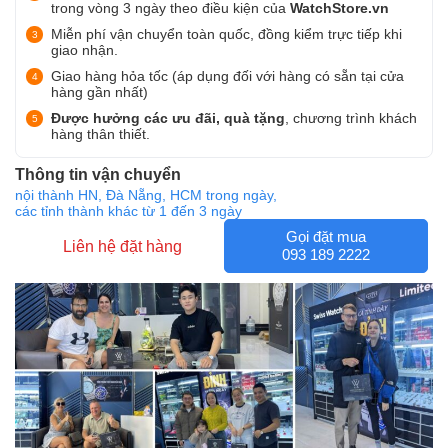
trong vòng 3 ngày theo điều kiện của
WatchStore.vn
Miễn phí vận chuyển toàn quốc, đồng kiểm trực tiếp khi
giao nhận.
Giao hàng hỏa tốc (áp dụng đối với hàng có sẵn tại cửa
hàng gần nhất)
Được hưởng các ưu đãi, quà tặng
, chương trình khách
hàng thân thiết.
Thông tin vận chuyển
nội thành HN, Đà Nẵng, HCM trong ngày,
các tỉnh thành khác từ 1 đến 3 ngày
Gọi đặt mua
Liên hệ đặt hàng
093 189 2222