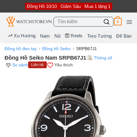
Bỏ
Đồng Hồ 10/10
Giảm Sâu
Mua 1 tặng 1
qua
nội
dung
Tìm
0
kiếm:
Xu Hướng
Reels
Nam
Nữ
Treo Tường
Để Bàn
Đồng hồ đeo tay
Đồng hồ Seiko
SRPB67J1
Đồng Hồ Seiko Nam SRPB67J1
Thông số
So sánh
Yêu thích
Liên hệ