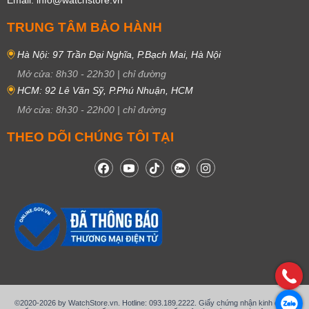
Email: info@watchstore.vn
TRUNG TÂM BẢO HÀNH
Hà Nội: 97 Trần Đại Nghĩa, P.Bạch Mai, Hà Nội
Mở cửa:
8h30
-
22h30
|
chỉ đường
HCM: 92 Lê Văn Sỹ, P.Phú Nhuận, HCM
Mở cửa:
8h30
-
22h00
|
chỉ đường
THEO DÕI CHÚNG TÔI TẠI
©2020-2026 by WatchStore.vn. Hotline: 093.189.2222. Giấy chứng nhận kinh doanh