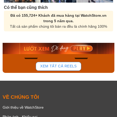
Có thể bạn cũng thích
Đã có 155,724+ Khách đã mua hàng tại WatchStore.vn
trong 5 năm qua.
Tất cả sản phẩm chúng tôi bán ra đều là chính hãng 100%
Orient Nam RA-
Casio Nam MTS-
AA0B05R19B
115D-1AVDF
9.480.000₫
2.823.000₫
8.058.000₫
2.399.550₫
Mua ngay
Mua ngay
164
92
XEM TẤT CẢ REELS
VỀ CHÚNG TÔI
Giới thiệu về WatchStore
Phản ánh - Khiếu nại