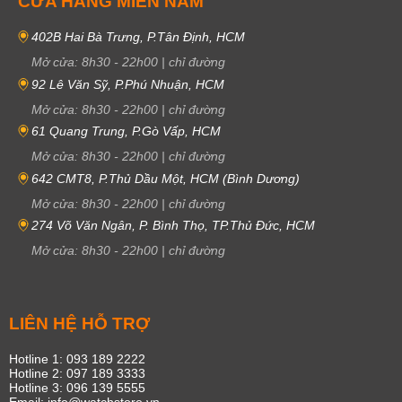
CỬA HÀNG MIỀN NAM
402B Hai Bà Trưng, P.Tân Định, HCM
Mở cửa:
8h30
-
22h00
|
chỉ đường
92 Lê Văn Sỹ, P.Phú Nhuận, HCM
Mở cửa:
8h30
-
22h00
|
chỉ đường
61 Quang Trung, P.Gò Vấp, HCM
Mở cửa:
8h30
-
22h00
|
chỉ đường
642 CMT8, P.Thủ Dầu Một, HCM (Bình Dương)
Mở cửa:
8h30
-
22h00
|
chỉ đường
274 Võ Văn Ngân, P. Bình Thọ, TP.Thủ Đức, HCM
Mở cửa:
8h30
-
22h00
|
chỉ đường
LIÊN HỆ HỖ TRỢ
Hotline 1: 093 189 2222
Hotline 2: 097 189 3333
Hotline 3: 096 139 5555