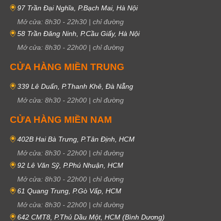
97 Trần Đại Nghĩa, P.Bạch Mai, Hà Nội
Mở cửa:
8h30
-
22h30
|
chỉ đường
58 Trần Đăng Ninh, P.Cầu Giấy, Hà Nội
Mở cửa:
8h30
-
22h00
|
chỉ đường
CỬA HÀNG MIỀN TRUNG
339 Lê Duẩn, P.Thanh Khê, Đà Nẵng
Mở cửa:
8h30
-
22h00
|
chỉ đường
CỬA HÀNG MIỀN NAM
402B Hai Bà Trưng, P.Tân Định, HCM
Mở cửa:
8h30
-
22h00
|
chỉ đường
92 Lê Văn Sỹ, P.Phú Nhuận, HCM
Mở cửa:
8h30
-
22h00
|
chỉ đường
61 Quang Trung, P.Gò Vấp, HCM
Mở cửa:
8h30
-
22h00
|
chỉ đường
642 CMT8, P.Thủ Dầu Một, HCM (Bình Dương)