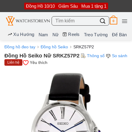
Bỏ
Đồng Hồ 10/10
Giảm Sâu
Mua 1 tặng 1
qua
nội
dung
Tìm
0
kiếm:
Xu Hướng
Reels
Nam
Nữ
Treo Tường
Để Bàn
Đồng hồ đeo tay
Đồng hồ Seiko
SRKZ57P2
Đồng Hồ Seiko Nữ SRKZ57P2
Thông số
So sánh
Yêu thích
Liên hệ