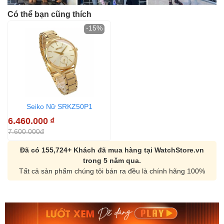
Có thể bạn cũng thích
-15%
Seiko Nữ SRKZ50P1
6.460.000
₫
7.600.000đ
Đã có 155,724+ Khách đã mua hàng tại WatchStore.vn
trong 5 năm qua.
Tất cả sản phẩm chúng tôi bán ra đều là chính hãng 100%
Orient Nam RA-
Casio Nam MTS-
AA0B05R19B
115D-1AVDF
9.480.000₫
2.823.000₫
8.058.000₫
2.399.550₫
Mua ngay
Mua ngay