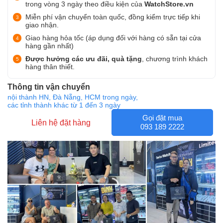
trong vòng 3 ngày theo điều kiện của
WatchStore.vn
Miễn phí vận chuyển toàn quốc, đồng kiểm trực tiếp khi
giao nhận.
Giao hàng hỏa tốc (áp dụng đối với hàng có sẵn tại cửa
hàng gần nhất)
Được hưởng các ưu đãi, quà tặng
, chương trình khách
hàng thân thiết.
Thông tin vận chuyển
nội thành HN, Đà Nẵng, HCM trong ngày,
các tỉnh thành khác từ 1 đến 3 ngày
Gọi đặt mua
Liên hệ đặt hàng
093 189 2222