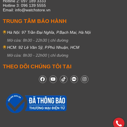
Hotline 2: 097 189 3333
Hotline 3: 096 139 5555
Email: info@watchstore.vn
TRUNG TÂM BẢO HÀNH
Hà Nội: 97 Trần Đại Nghĩa, P.Bạch Mai, Hà Nội
Mở cửa:
8h30
-
22h30
|
chỉ đường
HCM: 92 Lê Văn Sỹ, P.Phú Nhuận, HCM
Mở cửa:
8h30
-
22h00
|
chỉ đường
THEO DÕI CHÚNG TÔI TẠI