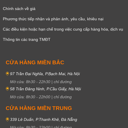
Chính sách về giá
Phương thức tiếp nhận và phản ánh, yêu cầu, khiêu nại
Các điều kiện hoặc hạn chế trong việc cung cấp hàng hóa, dịch vụ
Thông tin các trang TMĐT
CỬA HÀNG MIỀN BẮC
97 Trần Đại Nghĩa, P.Bạch Mai, Hà Nội
Mở cửa:
8h30
-
22h30
|
chỉ đường
58 Trần Đăng Ninh, P.Cầu Giấy, Hà Nội
Mở cửa:
8h30
-
22h00
|
chỉ đường
CỬA HÀNG MIỀN TRUNG
339 Lê Duẩn, P.Thanh Khê, Đà Nẵng
Mở cửa:
8h30
-
22h00
|
chỉ đường