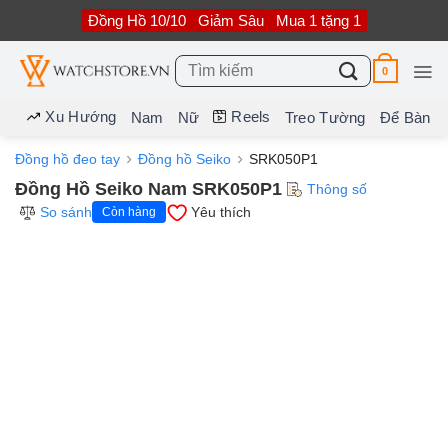
Bỏ
Đồng Hồ 10/10
Giảm Sâu
Mua 1 tặng 1
qua
nội
dung
Tìm
0
kiếm:
Xu Hướng
Reels
Nam
Nữ
Treo Tường
Để Bàn
Đồng hồ đeo tay
Đồng hồ Seiko
SRK050P1
Đồng Hồ Seiko Nam SRK050P1
Thông số
So sánh
Yêu thích
Còn hàng