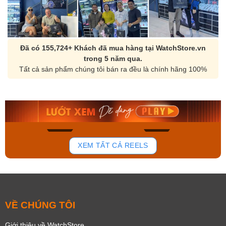
Đã có 155,724+ Khách đã mua hàng tại WatchStore.vn
trong 5 năm qua.
Tất cả sản phẩm chúng tôi bán ra đều là chính hãng 100%
Orient Nam RA-
Casio Nam MTS-
AA0B05R19B
115D-1AVDF
9.480.000₫
2.823.000₫
8.058.000₫
2.399.550₫
Mua ngay
Mua ngay
136
81
XEM TẤT CẢ REELS
VỀ CHÚNG TÔI
Giới thiệu về WatchStore