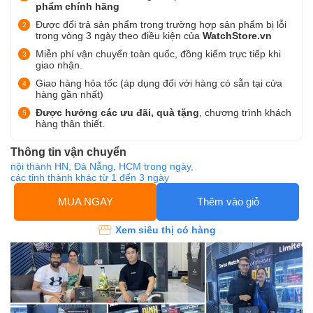
phẩm chính hãng
Được đổi trả sản phẩm trong trường hợp sản phẩm bị lỗi
trong vòng 3 ngày theo điều kiện của
WatchStore.vn
Miễn phí vận chuyển toàn quốc, đồng kiểm trực tiếp khi
giao nhận.
Giao hàng hỏa tốc (áp dụng đối với hàng có sẵn tại cửa
hàng gần nhất)
Được hưởng các ưu đãi, quà tặng
, chương trình khách
hàng thân thiết.
Thông tin vận chuyển
nội thành HN, Đà Nẵng, HCM trong ngày,
các tỉnh thành khác từ 1 đến 3 ngày
MUA NGAY
Thêm vào giỏ
Xem siêu thị có hàng