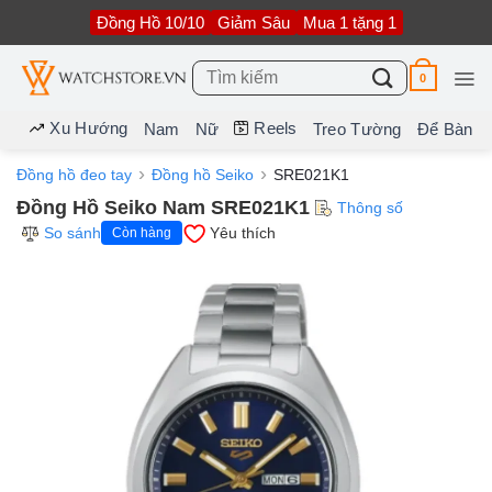
Bỏ
Đồng Hồ 10/10
Giảm Sâu
Mua 1 tặng 1
qua
nội
dung
Tìm
0
kiếm:
Xu Hướng
Reels
Nam
Nữ
Treo Tường
Để Bàn
Đồng hồ đeo tay
Đồng hồ Seiko
SRE021K1
Đồng Hồ Seiko Nam SRE021K1
Thông số
So sánh
Yêu thích
Còn hàng