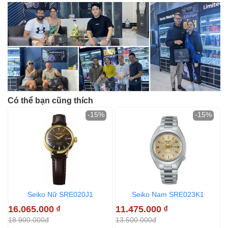
Có thể bạn cũng thích
-15%
-15%
Seiko Nữ SRE020J1
Seiko Nam SRE023K1
16.065.000
₫
11.475.000
₫
1
18.900.000đ
13.500.000đ
1