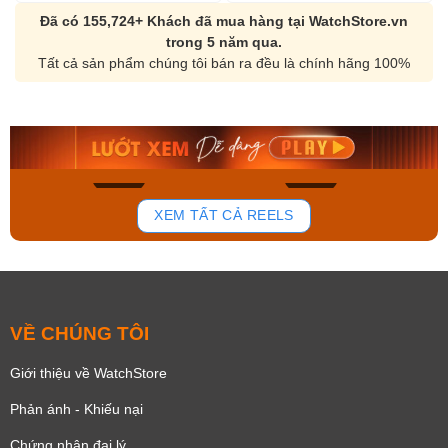
Đã có 155,724+ Khách đã mua hàng tại WatchStore.vn
trong 5 năm qua.
Tất cả sản phẩm chúng tôi bán ra đều là chính hãng 100%
Orient Nam RA-
Casio Nam MTS-
AA0B05R19B
115D-1AVDF
9.480.000₫
2.823.000₫
8.058.000₫
2.399.550₫
Mua ngay
Mua ngay
154
87
XEM TẤT CẢ REELS
VỀ CHÚNG TÔI
Giới thiệu về WatchStore
Phản ánh - Khiếu nại
Chứng nhận đại lý