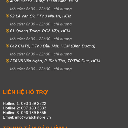
402B Hai Bà Trưng, P.Tân Định, HCM
Mở cửa:
8h30
-
22h00
|
chỉ đường
92 Lê Văn Sỹ, P.Phú Nhuận, HCM
Mở cửa:
8h30
-
22h00
|
chỉ đường
61 Quang Trung, P.Gò Vấp, HCM
Mở cửa:
8h30
-
22h00
|
chỉ đường
642 CMT8, P.Thủ Dầu Một, HCM (Bình Dương)
Mở cửa:
8h30
-
22h00
|
chỉ đường
274 Võ Văn Ngân, P. Bình Thọ, TP.Thủ Đức, HCM
Mở cửa:
8h30
-
22h00
|
chỉ đường
LIÊN HỆ HỖ TRỢ
Hotline 1: 093 189 2222
Hotline 2: 097 189 3333
Hotline 3: 096 139 5555
Email: info@watchstore.vn