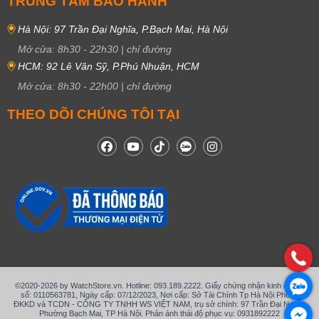
TRUNG TÂM BẢO HÀNH
Hà Nội: 97 Trần Đại Nghĩa, P.Bạch Mai, Hà Nội
Mở cửa:
8h30
-
22h30
|
chỉ đường
HCM: 92 Lê Văn Sỹ, P.Phú Nhuận, HCM
Mở cửa:
8h30
-
22h00
|
chỉ đường
THEO DÕI CHÚNG TÔI TẠI
©2020-2026 by WatchStore.vn. Hotline: 093.189.2222. Giấy chứng nhận kinh doanh
số: 0110563781, Ngày cấp: 07/12/2023, Nơi cấp: Sở Tài Chính Tp Hà Nội Phòng
ĐKKD và TCDN - CÔNG TY TNHH WS VIỆT NAM, trụ sở chính: 97 Trần Đại Nghĩa,
Phường Bạch Mai, TP Hà Nội. Phản ánh thái độ phục vụ: 0931892222