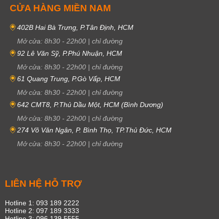
CỬA HÀNG MIỀN NAM
402B Hai Bà Trưng, P.Tân Định, HCM
Mở cửa:
8h30
-
22h00
|
chỉ đường
92 Lê Văn Sỹ, P.Phú Nhuận, HCM
Mở cửa:
8h30
-
22h00
|
chỉ đường
61 Quang Trung, P.Gò Vấp, HCM
Mở cửa:
8h30
-
22h00
|
chỉ đường
642 CMT8, P.Thủ Dầu Một, HCM (Bình Dương)
Mở cửa:
8h30
-
22h00
|
chỉ đường
274 Võ Văn Ngân, P. Bình Thọ, TP.Thủ Đức, HCM
Mở cửa:
8h30
-
22h00
|
chỉ đường
LIÊN HỆ HỖ TRỢ
Hotline 1: 093 189 2222
Hotline 2: 097 189 3333
Hotline 3: 096 139 5555