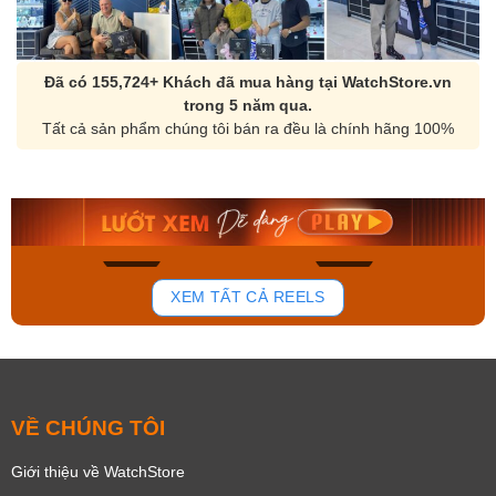
Đã có 155,724+ Khách đã mua hàng tại WatchStore.vn
trong 5 năm qua.
Tất cả sản phẩm chúng tôi bán ra đều là chính hãng 100%
Orient Nam RA-
Casio Nam MTS-
AA0B05R19B
115D-1AVDF
9.480.000₫
2.823.000₫
8.058.000₫
2.399.550₫
Mua ngay
Mua ngay
150
84
XEM TẤT CẢ REELS
VỀ CHÚNG TÔI
Giới thiệu về WatchStore