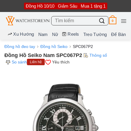
Bỏ
Đồng Hồ 10/10
Giảm Sâu
Mua 1 tặng 1
qua
nội
dung
Tìm
0
kiếm:
Xu Hướng
Reels
Nam
Nữ
Treo Tường
Để Bàn
Đồng hồ đeo tay
Đồng hồ Seiko
SPC067P2
Đồng Hồ Seiko Nam SPC067P2
Thông số
So sánh
Yêu thích
Liên hệ