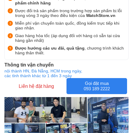
phẩm chính hãng
Được đổi trả sản phẩm trong trường hợp sản phẩm bị lỗi
trong vòng 3 ngày theo điều kiện của
WatchStore.vn
Miễn phí vận chuyển toàn quốc, đồng kiểm trực tiếp khi
giao nhận.
Giao hàng hỏa tốc (áp dụng đối với hàng có sẵn tại cửa
hàng gần nhất)
Được hưởng các ưu đãi, quà tặng
, chương trình khách
hàng thân thiết.
Thông tin vận chuyển
nội thành HN, Đà Nẵng, HCM trong ngày,
các tỉnh thành khác từ 1 đến 3 ngày
Gọi đặt mua
Liên hệ đặt hàng
093 189 2222