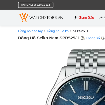
Bỏ
HOTLINE: 093.189.2222
qua
nội
dung
Giảm Sâu
Đồng hồ đeo tay
Đồng hồ Seiko
SPB525J1
Đồng Hồ Seiko Nam SPB525J1
Thông số