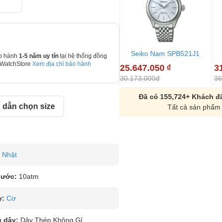
Seiko Nam SPB521J1
o hành
1-5 năm uy tín
tại hệ thống đồng
 WatchStore
Xem địa chỉ bảo hành
25.647.050
₫
3
30.173.000đ
36
Đã có 155,724+ Khách đã
dẫn chọn size
Tất cả sản phẩm 
Nhật
nước:
10atm
y:
Cơ
u dây:
Dây Thép Không Gỉ