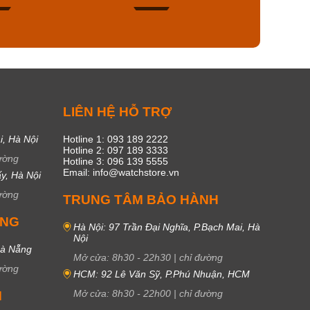
50
19
C
LIÊN HỆ HỖ TRỢ
i, Hà Nội
Hotline 1: 093 189 2222
Hotline 2: 097 189 3333
ường
Hotline 3: 096 139 5555
Email: info@watchstore.vn
y, Hà Nội
ường
TRUNG TÂM BẢO HÀNH
UNG
Hà Nội: 97 Trần Đại Nghĩa, P.Bạch Mai, Hà
Nội
Đà Nẵng
Mở cửa:
8h30
-
22h30
|
chỉ đường
ường
HCM: 92 Lê Văn Sỹ, P.Phú Nhuận, HCM
Mở cửa:
8h30
-
22h00
|
chỉ đường
M