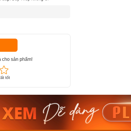
á cho sản phẩm!
ất tốt
am MTS-
Casio Nam MTS-
Casio U
VDF
RS100L-1AVDF
230EL-
₫
4.276.000₫
2.117.0
50₫
3.634.600₫
1.799.
ay
Mua ngay
Mua 