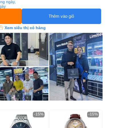
ng ngày,
ngày
Thêm vào giỏ
Xem siêu thị có hàng
-15%
-15%