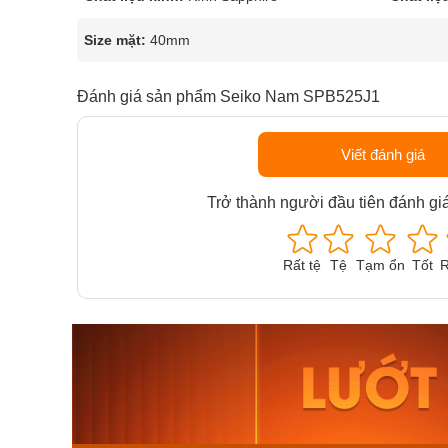
Size mặt:
40mm
Đánh giá sản phẩm Seiko Nam SPB525J1
Viết đánh giá
Trở thành người đầu tiên đánh gi
Rất tệ
Tệ
Tạm ổn
Tốt
R
Orient Nam RA-
Casio N
AA0B05R19B
115D-1A
9.480.000₫
2.823.000
8.058.000₫
2.399.5
Mua ngay
Mua ng