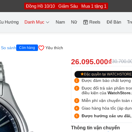
Đồng Hồ 10/10
Giảm Sâu
Mua 1 tặng 1
Xu Hướng
Danh Mục
Nam
Nữ
Reels
Để Bàn
Tr
So sánh
Yêu thích
Còn hàng
26.095.000₫
30.700.0
Đặc quyền tại WATCHSTORE
Được đảm bảo chất lượng
Được đổi trả sản phẩm tro
điều kiện của
WatchStore
Miễn phí vận chuyển toàn q
Giao hàng hỏa tốc (áp dụng
Được hưởng các ưu đãi,
Thông tin vận chuyển