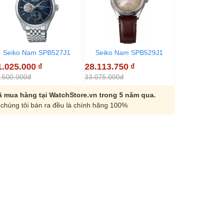
Seiko Nam SPB527J1
Seiko Nam SPB529J1
1.025.000
₫
28.113.750
₫
.500.000đ
33.075.000đ
 mua hàng tại WatchStore.vn trong 5 năm qua.
chúng tôi bán ra đều là chính hãng 100%