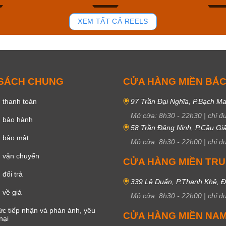
91
45
XEM TẤT CẢ REELS
 SÁCH CHUNG
CỬA HÀNG MIỀN BẮ
 thanh toán
97 Trần Đại Nghĩa, P.Bạch Ma
Mở cửa:
8h30
-
22h30
|
chỉ đ
h bảo hành
58 Trần Đăng Ninh, P.Cầu Giấ
h bảo mật
Mở cửa:
8h30
-
22h00
|
chỉ đ
 vận chuyển
CỬA HÀNG MIỀN TR
đổi trả
339 Lê Duẩn, P.Thanh Khê, 
 về giá
Mở cửa:
8h30
-
22h00
|
chỉ đ
c tiếp nhận và phản ánh, yêu
CỬA HÀNG MIỀN NA
nại