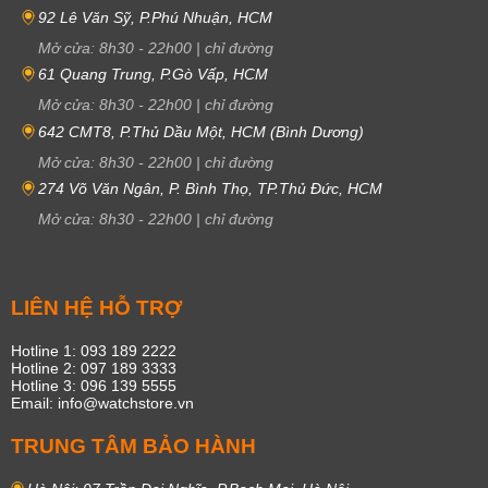
92 Lê Văn Sỹ, P.Phú Nhuận, HCM
Mở cửa:
8h30
-
22h00
|
chỉ đường
61 Quang Trung, P.Gò Vấp, HCM
Mở cửa:
8h30
-
22h00
|
chỉ đường
642 CMT8, P.Thủ Dầu Một, HCM (Bình Dương)
Mở cửa:
8h30
-
22h00
|
chỉ đường
274 Võ Văn Ngân, P. Bình Thọ, TP.Thủ Đức, HCM
Mở cửa:
8h30
-
22h00
|
chỉ đường
LIÊN HỆ HỖ TRỢ
Hotline 1: 093 189 2222
Hotline 2: 097 189 3333
Hotline 3: 096 139 5555
Email: info@watchstore.vn
TRUNG TÂM BẢO HÀNH