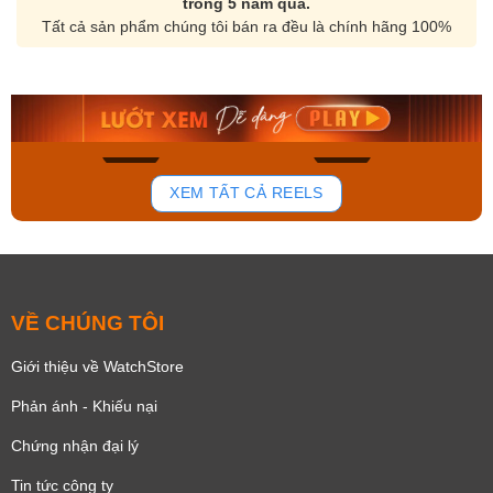
trong 5 năm qua.
Tất cả sản phẩm chúng tôi bán ra đều là chính hãng 100%
Orient Nam RA-
Casio Nam MTS-
AA0B05R19B
115D-1AVDF
9.480.000₫
2.823.000₫
8.058.000₫
2.399.550₫
Mua ngay
Mua ngay
131
78
XEM TẤT CẢ REELS
VỀ CHÚNG TÔI
Giới thiệu về WatchStore
Phản ánh - Khiếu nại
Chứng nhận đại lý
Tin tức công ty