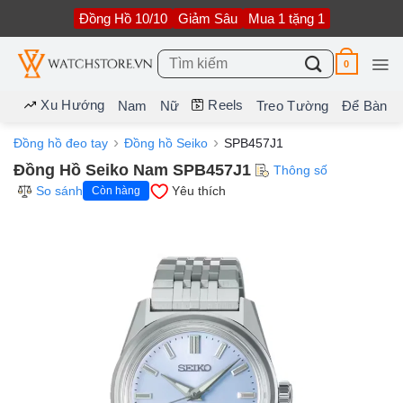
Bỏ
Đồng Hồ 10/10
Giảm Sâu
Mua 1 tặng 1
qua
nội
dung
Tìm
0
kiếm:
Xu Hướng
Reels
Nam
Nữ
Treo Tường
Để Bàn
Đồng hồ đeo tay
Đồng hồ Seiko
SPB457J1
Đồng Hồ Seiko Nam SPB457J1
Thông số
So sánh
Yêu thích
Còn hàng