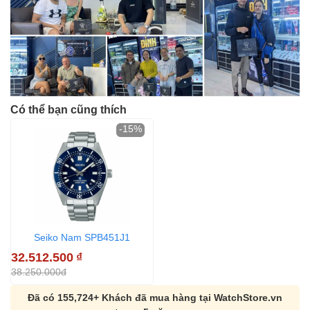
Có thể bạn cũng thích
-15%
Seiko Nam SPB451J1
32.512.500
₫
38.250.000đ
Đã có 155,724+ Khách đã mua hàng tại WatchStore.vn