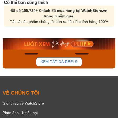
Có thể bạn cũng thích
Đã có 155,724+ Khách đã mua hàng tại WatchStore.vn
trong 5 năm qua.
Tất cả sản phẩm chúng tôi bán ra đều là chính hãng 100%
Orient Nam RA-
Casio Nam MTS-
AA0B05R19B
115D-1AVDF
9.480.000₫
2.823.000₫
8.058.000₫
2.399.550₫
Mua ngay
Mua ngay
172
98
XEM TẤT CẢ REELS
VỀ CHÚNG TÔI
Giới thiệu về WatchStore
Phản ánh - Khiếu nại