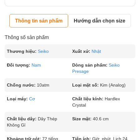
Thông tin sản phẩm
Hướng dẫn chọn size
Thông số sản phẩm
Thương hiệu:
Seiko
Xuất xứ:
Nhật
Đối tượng:
Nam
Dòng sản phẩm:
Seiko
Presage
Chống nước:
10atm
Loại mặt số:
Kim (Analog)
Loại máy:
Cơ
Chất liệu kính:
Hardlex
Crystal
Chất liệu dây:
Dây Thép
Size mặt:
40.6 cm
Không Gỉ
Khoảng trữ cót:
72 tiếng
Tiện ích:
Giờ, phút, Lịch 24