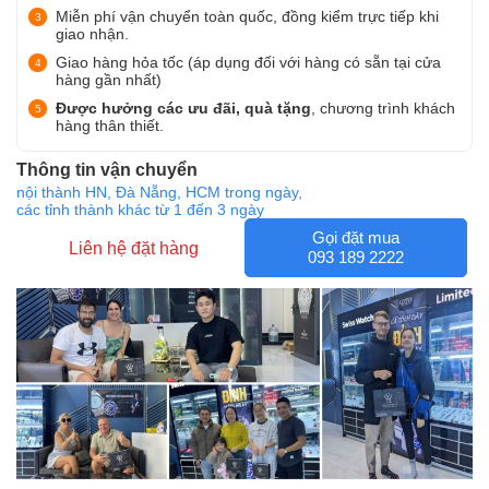
Miễn phí vận chuyển toàn quốc, đồng kiểm trực tiếp khi
giao nhận.
Giao hàng hỏa tốc (áp dụng đối với hàng có sẵn tại cửa
hàng gần nhất)
Được hưởng các ưu đãi, quà tặng
, chương trình khách
hàng thân thiết.
Thông tin vận chuyển
nội thành HN, Đà Nẵng, HCM trong ngày,
các tỉnh thành khác từ 1 đến 3 ngày
Gọi đặt mua
Liên hệ đặt hàng
093 189 2222