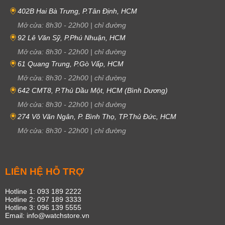
402B Hai Bà Trưng, P.Tân Định, HCM
Mở cửa:
8h30
-
22h00
|
chỉ đường
92 Lê Văn Sỹ, P.Phú Nhuận, HCM
Mở cửa:
8h30
-
22h00
|
chỉ đường
61 Quang Trung, P.Gò Vấp, HCM
Mở cửa:
8h30
-
22h00
|
chỉ đường
642 CMT8, P.Thủ Dầu Một, HCM (Bình Dương)
Mở cửa:
8h30
-
22h00
|
chỉ đường
274 Võ Văn Ngân, P. Bình Thọ, TP.Thủ Đức, HCM
Mở cửa:
8h30
-
22h00
|
chỉ đường
LIÊN HỆ HỖ TRỢ
Hotline 1: 093 189 2222
Hotline 2: 097 189 3333
Hotline 3: 096 139 5555
Email: info@watchstore.vn