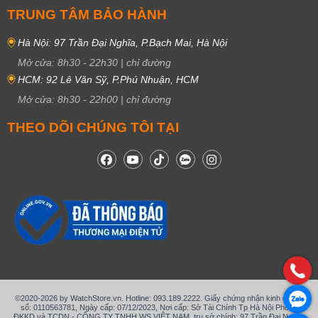
TRUNG TÂM BẢO HÀNH
Hà Nội: 97 Trần Đại Nghĩa, P.Bạch Mai, Hà Nội
Mở cửa:
8h30
-
22h30
|
chỉ đường
HCM: 92 Lê Văn Sỹ, P.Phú Nhuận, HCM
Mở cửa:
8h30
-
22h00
|
chỉ đường
THEO DÕI CHÚNG TÔI TẠI
©2020-2026 by WatchStore.vn. Hotline: 093.189.2222. Giấy chứng nhận kinh doanh
số: 0110563781, Ngày cấp: 07/12/2023, Nơi cấp: Sở Tài Chính Tp Hà Nội Phòng
ĐKKD và TCDN - CÔNG TY TNHH WS VIỆT NAM, trụ sở chính: 97 Trần Đại Nghĩa,