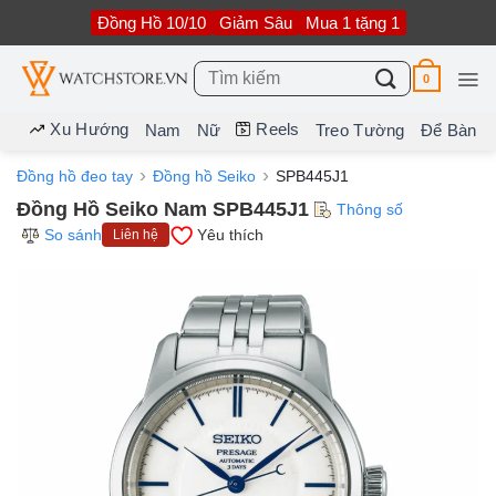
Bỏ
Đồng Hồ 10/10
Giảm Sâu
Mua 1 tặng 1
qua
nội
dung
Tìm
0
kiếm:
Xu Hướng
Reels
Nam
Nữ
Treo Tường
Để Bàn
Đồng hồ đeo tay
Đồng hồ Seiko
SPB445J1
Đồng Hồ Seiko Nam SPB445J1
Thông số
So sánh
Yêu thích
Liên hệ