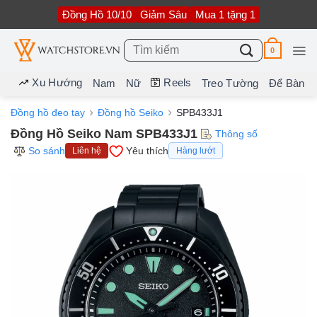
Bỏ
Đồng Hồ 10/10
Giảm Sâu
Mua 1 tặng 1
qua
nội
dung
Tìm
0
kiếm:
Xu Hướng
Reels
Nam
Nữ
Treo Tường
Để Bàn
Đồng hồ đeo tay
Đồng hồ Seiko
SPB433J1
Đồng Hồ Seiko Nam SPB433J1
Thông số
So sánh
Yêu thích
Liên hệ
Hàng lướt