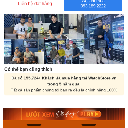
Gọi đặt mua
Liên hệ đặt hàng
093 189 2222
Có thể bạn cũng thích
Đã có 155,724+ Khách đã mua hàng tại WatchStore.vn
trong 5 năm qua.
Tất cả sản phẩm chúng tôi bán ra đều là chính hãng 100%
Orient Nam RA-
Casio Nam MTS-
AA0B05R19B
115D-1AVDF
9.480.000₫
2.823.000₫
8.058.000₫
2.399.550₫
Mua ngay
Mua ngay