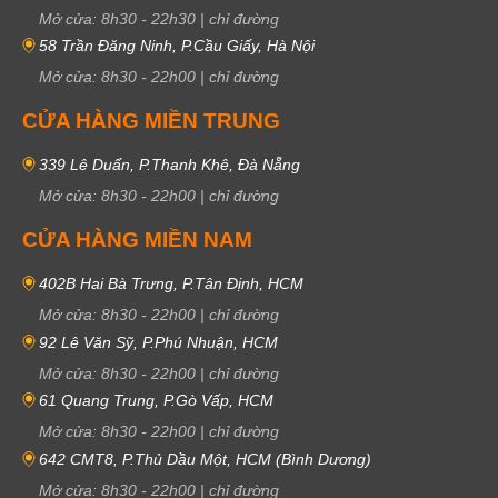
Mở cửa:
8h30
-
22h30
|
chỉ đường
58 Trần Đăng Ninh, P.Cầu Giấy, Hà Nội
Mở cửa:
8h30
-
22h00
|
chỉ đường
CỬA HÀNG MIỀN TRUNG
339 Lê Duẩn, P.Thanh Khê, Đà Nẵng
Mở cửa:
8h30
-
22h00
|
chỉ đường
CỬA HÀNG MIỀN NAM
402B Hai Bà Trưng, P.Tân Định, HCM
Mở cửa:
8h30
-
22h00
|
chỉ đường
92 Lê Văn Sỹ, P.Phú Nhuận, HCM
Mở cửa:
8h30
-
22h00
|
chỉ đường
61 Quang Trung, P.Gò Vấp, HCM
Mở cửa:
8h30
-
22h00
|
chỉ đường
642 CMT8, P.Thủ Dầu Một, HCM (Bình Dương)
Mở cửa:
8h30
-
22h00
|
chỉ đường