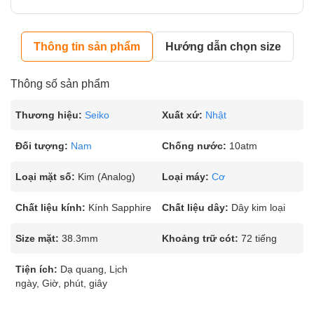
Thông tin sản phẩm
Hướng dẫn chọn size
Thông số sản phẩm
Thương hiệu:
Seiko
Xuất xứ:
Nhật
Đối tượng:
Nam
Chống nước:
10atm
Loại mặt số:
Kim (Analog)
Loại máy:
Cơ
Chất liệu kính:
Kính Sapphire
Chất liệu dây:
Dây kim loại
Size mặt:
38.3mm
Khoảng trữ cót:
72 tiếng
Tiện ích:
Dạ quang, Lịch
ngày, Giờ, phút, giây