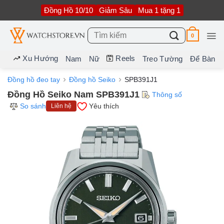
Bỏ
Đồng Hồ 10/10
Giảm Sâu
Mua 1 tặng 1
qua
nội
dung
Tìm
0
kiếm:
Xu Hướng
Reels
Nam
Nữ
Treo Tường
Để Bàn
Đồng hồ đeo tay
Đồng hồ Seiko
SPB391J1
Đồng Hồ Seiko Nam SPB391J1
Thông số
So sánh
Yêu thích
Liên hệ