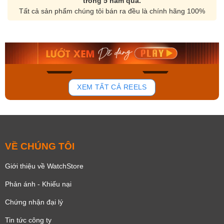
trong 5 năm qua.
Tất cả sản phẩm chúng tôi bán ra đều là chính hãng 100%
Orient Nam RA-
Casio Nam MTS-
AA0B05R19B
115D-1AVDF
9.480.000₫
2.823.000₫
8.058.000₫
2.399.550₫
Mua ngay
Mua ngay
154
87
XEM TẤT CẢ REELS
VỀ CHÚNG TÔI
Giới thiệu về WatchStore
Phản ánh - Khiếu nại
Chứng nhận đại lý
Tin tức công ty