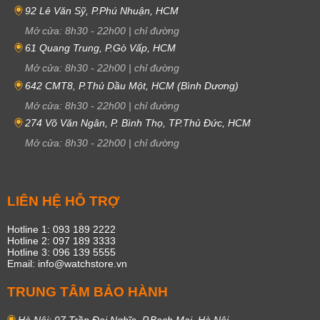
92 Lê Văn Sỹ, P.Phú Nhuận, HCM
Mở cửa:
8h30
-
22h00
|
chỉ đường
61 Quang Trung, P.Gò Vấp, HCM
Mở cửa:
8h30
-
22h00
|
chỉ đường
642 CMT8, P.Thủ Dầu Một, HCM (Bình Dương)
Mở cửa:
8h30
-
22h00
|
chỉ đường
274 Võ Văn Ngân, P. Bình Thọ, TP.Thủ Đức, HCM
Mở cửa:
8h30
-
22h00
|
chỉ đường
LIÊN HỆ HỖ TRỢ
Hotline 1: 093 189 2222
Hotline 2: 097 189 3333
Hotline 3: 096 139 5555
Email: info@watchstore.vn
TRUNG TÂM BẢO HÀNH