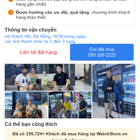
hàng gần nhất)
Được hưởng các ưu đãi, quà tặng
, chương trình khách
hàng thân thiết.
Thông tin vận chuyển
nội thành HN, Đà Nẵng, HCM trong ngày,
các tỉnh thành khác từ 1 đến 3 ngày
Gọi đặt mua
Liên hệ đặt hàng
093 189 2222
Có thể bạn cũng thích
Đã có 155,724+ Khách đã mua hàng tại WatchStore.vn