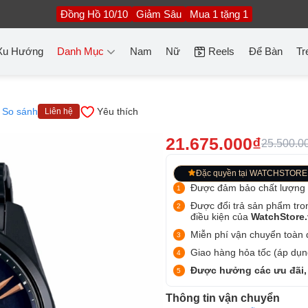
Đồng Hồ 10/10
Giảm Sâu
Mua 1 tặng 1
Xu Hướng
Danh Mục
Nam
Nữ
Reels
Để Bàn
Tr
So sánh
Yêu thích
Liên hệ
21.675.000₫
25.500.0
Đặc quyền tại WATCHSTORE
Được đảm bảo chất lượng
Được đổi trả sản phẩm tro
điều kiện của
WatchStore
Miễn phí vận chuyển toàn q
Giao hàng hỏa tốc (áp dụng
Được hưởng các ưu đãi,
Thông tin vận chuyển