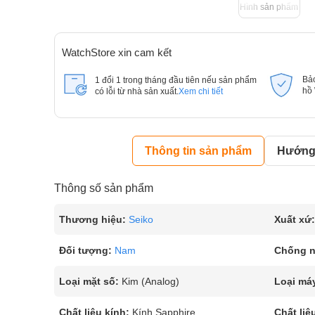
Hình sản phẩm
WatchStore xin cam kết
Bả
1 đổi 1 trong tháng đầu tiên nếu sản phẩm
hồ
có lỗi từ nhà sản xuất.
Xem chi tiết
Thông tin sản phẩm
Hướng 
Thông số sản phẩm
Thương hiệu:
Seiko
Xuất xứ:
Đối tượng:
Nam
Chống 
Loại mặt số:
Kim (Analog)
Loại má
Chất liệu kính:
Kính Sapphire
Chất liệ