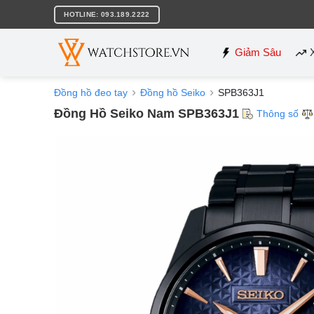
Bỏ
HOTLINE: 093.189.2222
qua
nội
dung
Giảm Sâu
Đồng hồ đeo tay
Đồng hồ Seiko
SPB363J1
Đồng Hồ Seiko Nam SPB363J1
Thông số