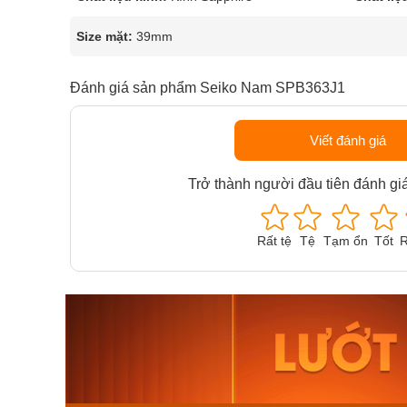
Size mặt:
39mm
Đánh giá sản phẩm Seiko Nam SPB363J1
Viết đánh giá
Trở thành người đầu tiên đánh gi
Rất tệ
Tệ
Tạm ổn
Tốt
R
Orient Nam RA-
Casio N
AA0B05R19B
115D-1A
9.480.000₫
2.823.000
8.058.000₫
2.399.5
Mua ngay
Mua ng