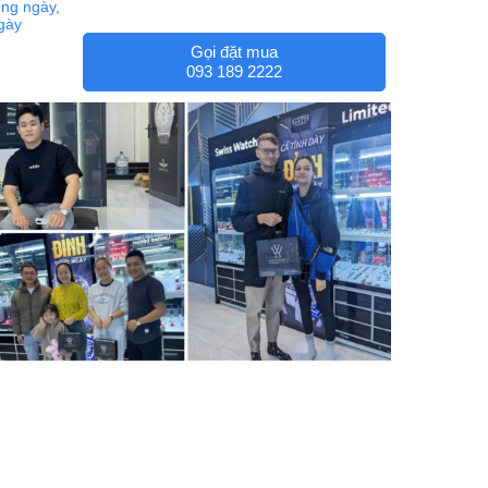
ng ngày,
ngày
Gọi đặt mua
093 189 2222