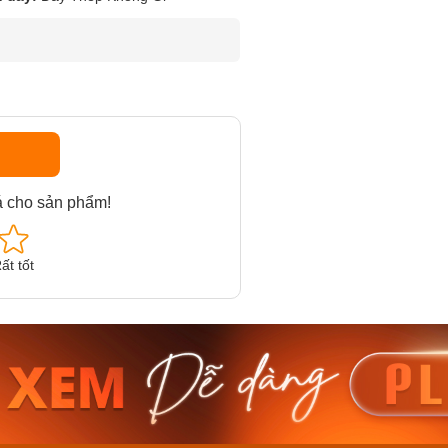
á cho sản phẩm!
ất tốt
am MTS-
Casio Nam MTS-
Casio U
VDF
RS100L-1AVDF
230EL-
₫
4.276.000₫
2.117.0
50₫
3.634.600₫
1.799.
ay
Mua ngay
Mua 