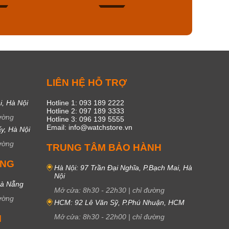
49
17
C
LIÊN HỆ HỖ TRỢ
i, Hà Nội
Hotline 1: 093 189 2222
Hotline 2: 097 189 3333
ường
Hotline 3: 096 139 5555
Email: info@watchstore.vn
y, Hà Nội
ường
TRUNG TÂM BẢO HÀNH
UNG
Hà Nội: 97 Trần Đại Nghĩa, P.Bạch Mai, Hà
Nội
Đà Nẵng
Mở cửa:
8h30
-
22h30
|
chỉ đường
ường
HCM: 92 Lê Văn Sỹ, P.Phú Nhuận, HCM
Mở cửa:
8h30
-
22h00
|
chỉ đường
M