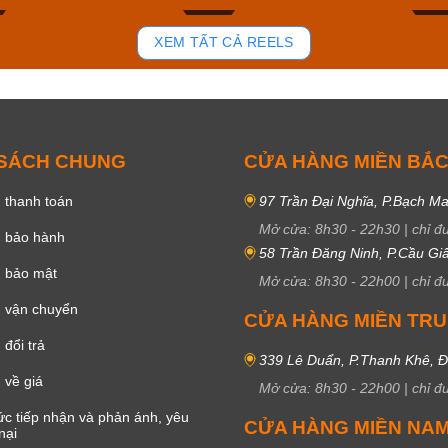
85
44
XEM TẤT CẢ REELS
 SÁCH CHUNG
CỬA HÀNG MIỀN BẮ
 thanh toán
97 Trần Đại Nghĩa, P.Bạch Ma
Mở cửa:
8h30
-
22h30
|
chỉ đ
h bảo hành
58 Trần Đăng Ninh, P.Cầu Giấ
h bảo mật
Mở cửa:
8h30
-
22h00
|
chỉ đ
 vận chuyển
CỬA HÀNG MIỀN TR
đổi trả
339 Lê Duẩn, P.Thanh Khê, 
 về giá
Mở cửa:
8h30
-
22h00
|
chỉ đ
c tiếp nhận và phản ánh, yêu
CỬA HÀNG MIỀN NA
nại