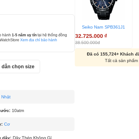
Seiko Nam SPB361J1
32.725.000
₫
o hành
1-5 năm uy tín
tại hệ thống đồng
 WatchStore
Xem địa chỉ bảo hành
38.500.000đ
Đã có 155,724+ Khách đã
Tất cả sản phẩm 
dẫn chọn size
Nhật
nước:
10atm
y:
Cơ
u dây:
Dây Thép Không Gỉ