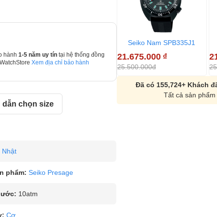
Seiko Nam SPB335J1
21.675.000
₫
2
o hành
1-5 năm uy tín
tại hệ thống đồng
 WatchStore
Xem địa chỉ bảo hành
25.500.000đ
25
Đã có 155,724+ Khách đã
Tất cả sản phẩm 
dẫn chọn size
Nhật
n phẩm:
Seiko Presage
nước:
10atm
y:
Cơ