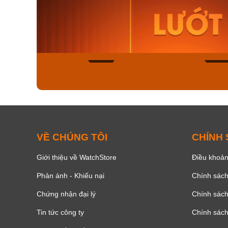
Orient Nam RA-
Casio N
AA0B05R19B
115D-1A
9.480.000₫
2.823.000
8.058.000₫
2.399.5
Mua ngay
Mua ng
130
VỀ CHÚNG TÔI
CHÍNH
Giới thiệu về WatchStore
Điều khoản
Phản ánh - Khiếu nại
Chính sác
Chứng nhận đại lý
Chính sác
Tin tức công ty
Chính sách