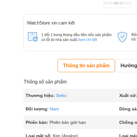
Hình sản phẩm
WatchStore xin cam kết
Bả
1 đổi 1 trong tháng đầu tiên nếu sản phẩm
hồ
có lỗi từ nhà sản xuất.
Xem chi tiết
Thông tin sản phẩm
Hướng 
Thông số sản phẩm
Thương hiệu:
Seiko
Xuất xứ:
Đối tượng:
Nam
Dòng sả
Phiên bản:
Phiên bản giới hạn
Chống 
Loại mặt số:
Kim (Analog)
Loại má