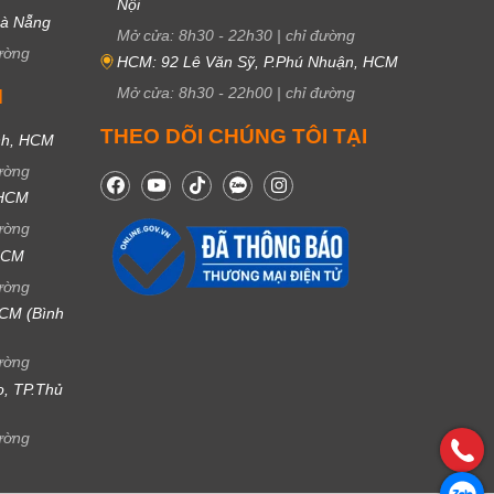
Nội
Đà Nẵng
Mở cửa:
8h30
-
22h30
|
chỉ đường
ường
HCM: 92 Lê Văn Sỹ, P.Phú Nhuận, HCM
Mở cửa:
8h30
-
22h00
|
chỉ đường
M
THEO DÕI CHÚNG TÔI TẠI
nh, HCM
ường
 HCM
ường
 HCM
ường
CM (Bình
ường
ọ, TP.Thủ
ường