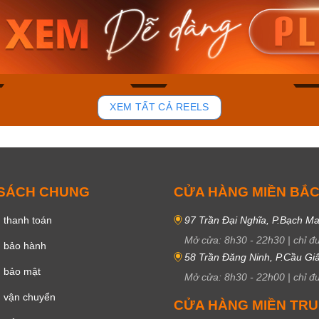
am MTS-
Casio Nam MTS-
Casio U
VDF
RS100L-1AVDF
230EL-
₫
4.276.000₫
2.117.0
50₫
3.634.600₫
1.799.
ay
Mua ngay
Mua 
78
36
XEM TẤT CẢ REELS
 SÁCH CHUNG
CỬA HÀNG MIỀN BẮ
 thanh toán
97 Trần Đại Nghĩa, P.Bạch Ma
Mở cửa:
8h30
-
22h30
|
chỉ đ
h bảo hành
58 Trần Đăng Ninh, P.Cầu Giấ
h bảo mật
Mở cửa:
8h30
-
22h00
|
chỉ đ
 vận chuyển
CỬA HÀNG MIỀN TR