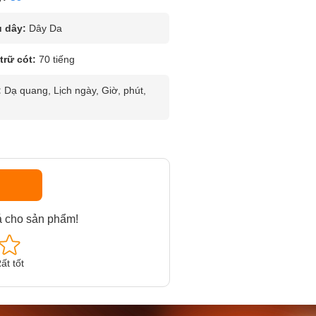
u dây:
Dây Da
rữ cót:
70 tiếng
:
Dạ quang, Lịch ngày, Giờ, phút,
á cho sản phẩm!
ất tốt