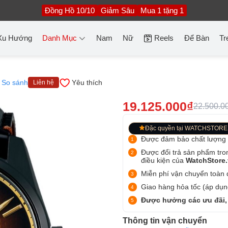
Đồng Hồ 10/10
Giảm Sâu
Mua 1 tặng 1
Xu Hướng
Danh Mục
Nam
Nữ
Reels
Để Bàn
Tr
So sánh
Yêu thích
Liên hệ
19.125.000₫
22.500.0
Đặc quyền tại WATCHSTORE
Được đảm bảo chất lượng
Được đổi trả sản phẩm tro
điều kiện của
WatchStore
Miễn phí vận chuyển toàn q
Giao hàng hỏa tốc (áp dụng
Được hưởng các ưu đãi,
Thông tin vận chuyển