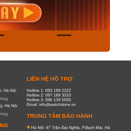
nisex AQ-
Casio Nữ LTP-V300L-
Casio
1ADF
4AUDF
1381L
00₫
1.893.000₫
1.893.
450₫
1.609.050₫
1.609
ngay
Mua ngay
Mua
44
15
C
LIÊN HỆ HỖ TRỢ
i, Hà Nội
Hotline 1: 093 189 2222
Hotline 2: 097 189 3333
ường
Hotline 3: 096 139 5555
Email: info@watchstore.vn
y, Hà Nội
ường
TRUNG TÂM BẢO HÀNH
UNG
Hà Nội: 97 Trần Đại Nghĩa, P.Bạch Mai, Hà