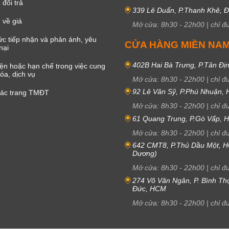
đổi trả
339 Lê Duẩn, P.Thanh Khê, 
 về giá
Mở cửa:
8h30
-
22h00
|
chỉ đ
c tiếp nhận và phản ánh, yêu
CỬA HÀNG MIỀN NA
nại
402B Hai Bà Trưng, P.Tân Đị
iện hoặc hạn chế trong việc cung
óa, dịch vụ
Mở cửa:
8h30
-
22h00
|
chỉ đ
92 Lê Văn Sỹ, P.Phú Nhuận,
các trang TMĐT
Mở cửa:
8h30
-
22h00
|
chỉ đ
61 Quang Trung, P.Gò Vấp,
Mở cửa:
8h30
-
22h00
|
chỉ đ
642 CMT8, P.Thủ Dầu Một, H
Dương)
Mở cửa:
8h30
-
22h00
|
chỉ đ
274 Võ Văn Ngân, P. Bình Th
Đức, HCM
Mở cửa:
8h30
-
22h00
|
chỉ đ