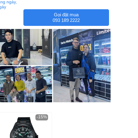
ng ngày,
ngày
Gọi đặt mua
093 189 2222
-15%