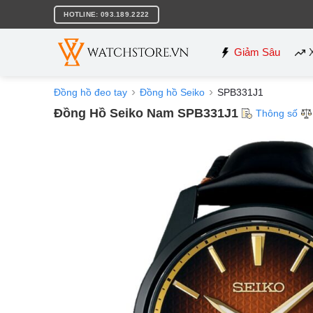
Bỏ
HOTLINE: 093.189.2222
qua
nội
dung
Giảm Sâu
Đồng hồ đeo tay
Đồng hồ Seiko
SPB331J1
Đồng Hồ Seiko Nam SPB331J1
Thông số