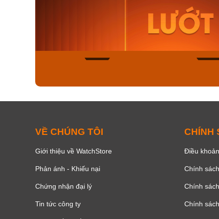
Orient Nam RA-
Casio N
AA0B05R19B
115D-1A
9.480.000₫
2.823.000
8.058.000₫
2.399.5
Mua ngay
Mua ng
150
VỀ CHÚNG TÔI
CHÍNH
Giới thiệu về WatchStore
Điều khoản
Phản ánh - Khiếu nại
Chính sác
Chứng nhận đại lý
Chính sác
Tin tức công ty
Chính sách