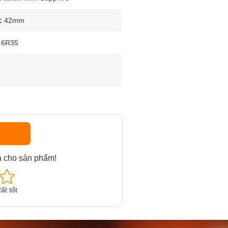
:
42mm
6R35
á cho sản phẩm!
ất tốt