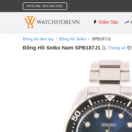
Bỏ
HOTLINE: 093.189.2222
qua
nội
dung
Giảm Sâu
Đồng hồ đeo tay
Đồng hồ Seiko
SPB187J1
Đồng Hồ Seiko Nam SPB187J1
Thông số