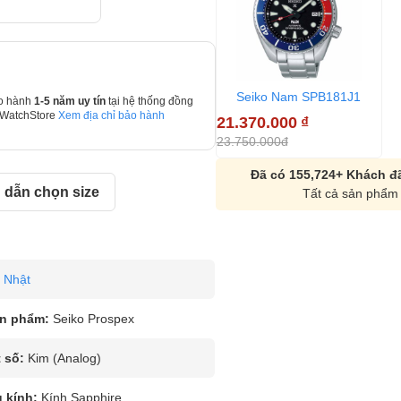
Seiko Nam SPB181J1
o hành
1-5 năm uy tín
tại hệ thống đồng
 WatchStore
Xem địa chỉ bảo hành
21.370.000
₫
23.750.000đ
Đã có 155,724+ Khách đã
dẫn chọn size
Tất cả sản phẩm 
Nhật
n phẩm:
Seiko Prospex
 số:
Kim (Analog)
u kính:
Kính Sapphire