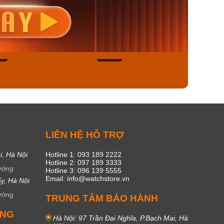
nisex AQ-
Casio Nữ LTP-V300L-
Casio
1ADF
4AUDF
1381L
00₫
1.893.000₫
1.893.
450₫
1.609.050₫
1.609
ngay
Mua ngay
Mua
49
17
C
LIÊN HỆ HỖ TRỢ
i, Hà Nội
Hotline 1: 093 189 2222
Hotline 2: 097 189 3333
ường
Hotline 3: 096 139 5555
Email: info@watchstore.vn
y, Hà Nội
ường
TRUNG TÂM BẢO HÀNH
UNG
Hà Nội: 97 Trần Đại Nghĩa, P.Bạch Mai, Hà