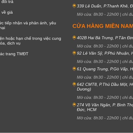
đổi trả
339 Lê Duẩn, P.Thanh Khê, 
 về giá
Mở cửa:
8h30
-
22h00
|
chỉ đ
c tiếp nhận và phản ánh, yêu
CỬA HÀNG MIỀN NA
nại
402B Hai Bà Trưng, P.Tân Đị
iện hoặc hạn chế trong việc cung
óa, dịch vụ
Mở cửa:
8h30
-
22h00
|
chỉ đ
92 Lê Văn Sỹ, P.Phú Nhuận,
các trang TMĐT
Mở cửa:
8h30
-
22h00
|
chỉ đ
61 Quang Trung, P.Gò Vấp,
Mở cửa:
8h30
-
22h00
|
chỉ đ
642 CMT8, P.Thủ Dầu Một, H
Dương)
Mở cửa:
8h30
-
22h00
|
chỉ đ
274 Võ Văn Ngân, P. Bình Th
Đức, HCM
Mở cửa:
8h30
-
22h00
|
chỉ đ