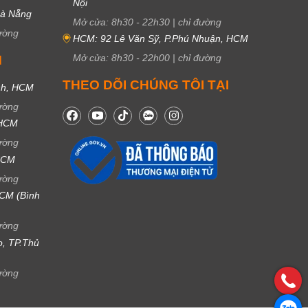
Nội
Đà Nẵng
Mở cửa:
8h30
-
22h30
|
chỉ đường
ường
HCM: 92 Lê Văn Sỹ, P.Phú Nhuận, HCM
Mở cửa:
8h30
-
22h00
|
chỉ đường
M
THEO DÕI CHÚNG TÔI TẠI
nh, HCM
ường
 HCM
ường
 HCM
ường
CM (Bình
ường
ọ, TP.Thủ
ường