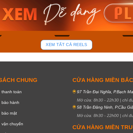
am MTS-
Casio Nam MTS-
Casio U
VDF
RS100L-1AVDF
230EL-
₫
4.276.000₫
2.117.0
50₫
3.634.600₫
1.799.
ay
Mua ngay
Mua 
85
44
XEM TẤT CẢ REELS
 SÁCH CHUNG
CỬA HÀNG MIỀN BẮ
 thanh toán
97 Trần Đại Nghĩa, P.Bạch Ma
Mở cửa:
8h30
-
22h30
|
chỉ đ
h bảo hành
58 Trần Đăng Ninh, P.Cầu Giấ
h bảo mật
Mở cửa:
8h30
-
22h00
|
chỉ đ
 vận chuyển
CỬA HÀNG MIỀN TR