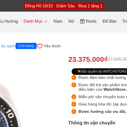
Đồng Hồ 10/10
Giảm Sâu
Mua 1 tặng 1
Xu Hướng
Danh Mục
Nam
Nữ
Reels
Để Bàn
Tr
So sánh
Yêu thích
Còn hàng
23.375.000₫
27.500.0
Đặc quyền tại WATCHSTORE
Được đảm bảo chất lượng
Được đổi trả sản phẩm tro
điều kiện của
WatchStore
Miễn phí vận chuyển toàn q
Giao hàng hỏa tốc (áp dụng
Được hưởng các ưu đãi,
Thông tin vận chuyển