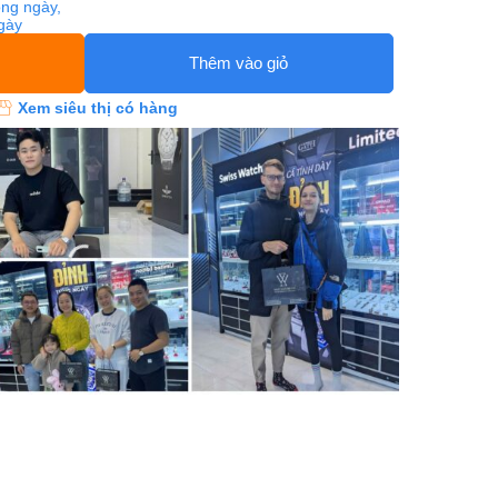
ng ngày,
ngày
Thêm vào giỏ
Xem siêu thị có hàng