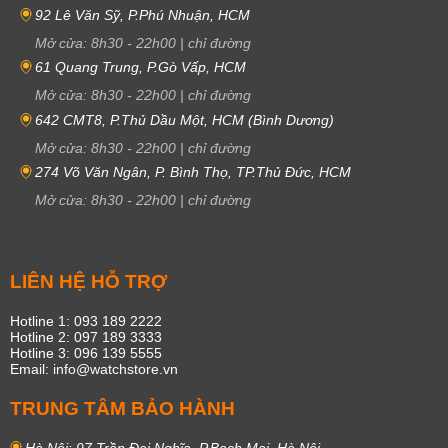
92 Lê Văn Sỹ, P.Phú Nhuận, HCM
Mở cửa:
8h30
-
22h00
|
chỉ đường
61 Quang Trung, P.Gò Vấp, HCM
Mở cửa:
8h30
-
22h00
|
chỉ đường
642 CMT8, P.Thủ Dầu Một, HCM (Bình Dương)
Mở cửa:
8h30
-
22h00
|
chỉ đường
274 Võ Văn Ngân, P. Bình Thọ, TP.Thủ Đức, HCM
Mở cửa:
8h30
-
22h00
|
chỉ đường
LIÊN HỆ HỖ TRỢ
Hotline 1: 093 189 2222
Hotline 2: 097 189 3333
Hotline 3: 096 139 5555
Email: info@watchstore.vn
TRUNG TÂM BẢO HÀNH