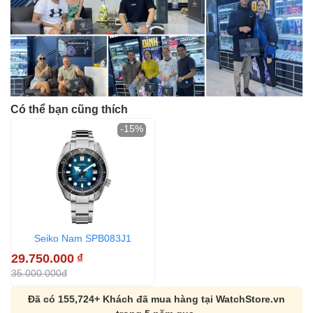
Có thể bạn cũng thích
-15%
Seiko Nam SPB083J1
29.750.000
₫
35.000.000đ
Đã có 155,724+ Khách đã mua hàng tại WatchStore.vn