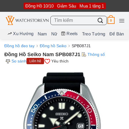
Bỏ
Đồng Hồ 10/10
Giảm Sâu
Mua 1 tặng 1
qua
nội
dung
Tìm
0
kiếm:
Xu Hướng
Reels
Nam
Nữ
Treo Tường
Để Bàn
Đồng hồ đeo tay
Đồng hồ Seiko
SPB087J1
Đồng Hồ Seiko Nam SPB087J1
Thông số
So sánh
Yêu thích
Liên hệ