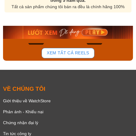
trong 5 năm qua.
Tất cả sản phẩm chúng tôi bán ra đều là chính hãng 100%
Orient Nam RA-
Casio Nam MTS-
AA0B05R19B
115D-1AVDF
9.480.000₫
2.823.000₫
8.058.000₫
2.399.550₫
Mua ngay
Mua ngay
154
87
XEM TẤT CẢ REELS
VỀ CHÚNG TÔI
Giới thiệu về WatchStore
Phản ánh - Khiếu nại
Chứng nhận đại lý
Tin tức công ty