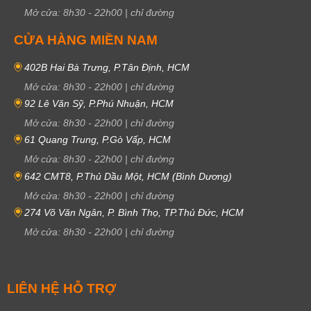
Mở cửa:
8h30
-
22h00
|
chỉ đường
CỬA HÀNG MIỀN NAM
402B Hai Bà Trưng, P.Tân Định, HCM
Mở cửa:
8h30
-
22h00
|
chỉ đường
92 Lê Văn Sỹ, P.Phú Nhuận, HCM
Mở cửa:
8h30
-
22h00
|
chỉ đường
61 Quang Trung, P.Gò Vấp, HCM
Mở cửa:
8h30
-
22h00
|
chỉ đường
642 CMT8, P.Thủ Dầu Một, HCM (Bình Dương)
Mở cửa:
8h30
-
22h00
|
chỉ đường
274 Võ Văn Ngân, P. Bình Thọ, TP.Thủ Đức, HCM
Mở cửa:
8h30
-
22h00
|
chỉ đường
LIÊN HỆ HỖ TRỢ