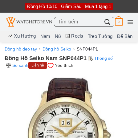
Bỏ
Đồng Hồ 10/10
Giảm Sâu
Mua 1 tặng 1
qua
nội
dung
Tìm
0
kiếm:
Xu Hướng
Reels
Nam
Nữ
Treo Tường
Để Bàn
Đồng hồ đeo tay
Đồng hồ Seiko
SNP044P1
Đồng Hồ Seiko Nam SNP044P1
Thông số
So sánh
Yêu thích
Liên hệ