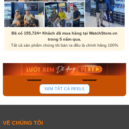
Đã có 155,724+ Khách đã mua hàng tại WatchStore.vn
trong 5 năm qua.
Tất cả sản phẩm chúng tôi bán ra đều là chính hãng 100%
Orient Nam RA-
Casio Nam MTS-
AA0B05R19B
115D-1AVDF
9.480.000₫
2.823.000₫
8.058.000₫
2.399.550₫
Mua ngay
Mua ngay
138
81
XEM TẤT CẢ REELS
VỀ CHÚNG TÔI