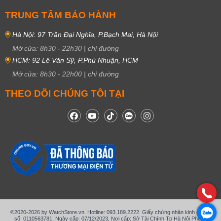
TRUNG TÂM BẢO HÀNH
Hà Nội: 97 Trần Đại Nghĩa, P.Bạch Mai, Hà Nội
Mở cửa:
8h30
-
22h30
|
chỉ đường
HCM: 92 Lê Văn Sỹ, P.Phú Nhuận, HCM
Mở cửa:
8h30
-
22h00
|
chỉ đường
THEO DÕI CHÚNG TÔI TẠI
©2020-2026 by WatchStore.vn. Hotline: 093.189.2222. Giấy chứng nhận kinh doanh
số: 0110563781, Ngày cấp: 07/12/2023, Nơi cấp: Sở Tài Chính Tp Hà Nội Phòng