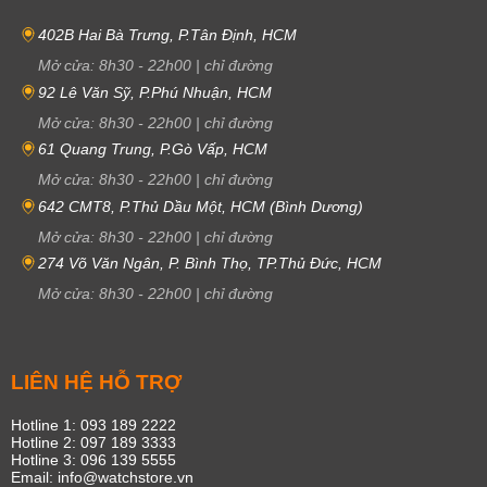
402B Hai Bà Trưng, P.Tân Định, HCM
Mở cửa:
8h30
-
22h00
|
chỉ đường
92 Lê Văn Sỹ, P.Phú Nhuận, HCM
Mở cửa:
8h30
-
22h00
|
chỉ đường
61 Quang Trung, P.Gò Vấp, HCM
Mở cửa:
8h30
-
22h00
|
chỉ đường
642 CMT8, P.Thủ Dầu Một, HCM (Bình Dương)
Mở cửa:
8h30
-
22h00
|
chỉ đường
274 Võ Văn Ngân, P. Bình Thọ, TP.Thủ Đức, HCM
Mở cửa:
8h30
-
22h00
|
chỉ đường
LIÊN HỆ HỖ TRỢ
Hotline 1: 093 189 2222
Hotline 2: 097 189 3333
Hotline 3: 096 139 5555
Email: info@watchstore.vn