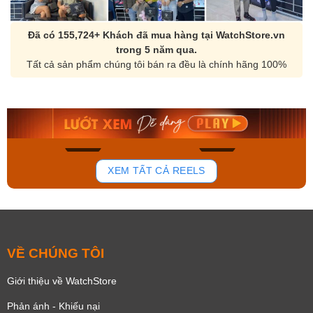
Đã có 155,724+ Khách đã mua hàng tại WatchStore.vn
trong 5 năm qua.
Tất cả sản phẩm chúng tôi bán ra đều là chính hãng 100%
Orient Nam RA-
Casio Nam MTS-
AA0B05R19B
115D-1AVDF
9.480.000₫
2.823.000₫
8.058.000₫
2.399.550₫
Mua ngay
Mua ngay
146
83
XEM TẤT CẢ REELS
VỀ CHÚNG TÔI
Giới thiệu về WatchStore
Phản ánh - Khiếu nại