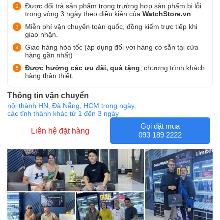
Được đổi trả sản phẩm trong trường hợp sản phẩm bị lỗi
trong vòng 3 ngày theo điều kiện của
WatchStore.vn
Miễn phí vận chuyển toàn quốc, đồng kiểm trực tiếp khi
giao nhận.
Giao hàng hỏa tốc (áp dụng đối với hàng có sẵn tại cửa
hàng gần nhất)
Được hưởng các ưu đãi, quà tặng
, chương trình khách
hàng thân thiết.
Thông tin vận chuyển
nội thành HN, Đà Nẵng, HCM trong ngày,
các tỉnh thành khác từ 1 đến 3 ngày
Gọi đặt mua
Liên hệ đặt hàng
093 189 2222