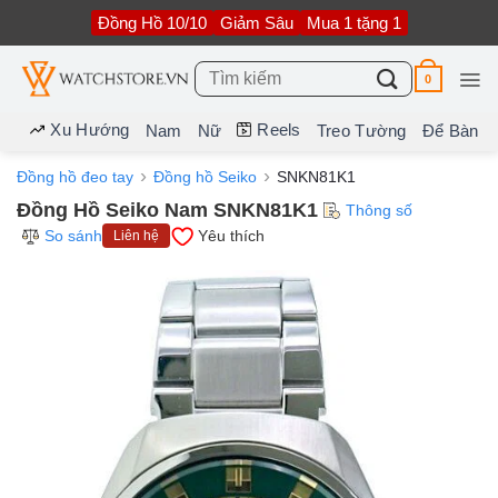
Bỏ
Đồng Hồ 10/10
Giảm Sâu
Mua 1 tặng 1
qua
nội
dung
Tìm
0
kiếm:
Xu Hướng
Reels
Nam
Nữ
Treo Tường
Để Bàn
Đồng hồ đeo tay
Đồng hồ Seiko
SNKN81K1
Đồng Hồ Seiko Nam SNKN81K1
Thông số
So sánh
Yêu thích
Liên hệ