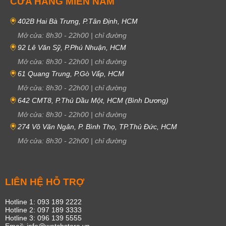
CỬA HÀNG MIỀN NAM
402B Hai Bà Trưng, P.Tân Định, HCM
Mở cửa:
8h30
-
22h00
|
chỉ đường
92 Lê Văn Sỹ, P.Phú Nhuận, HCM
Mở cửa:
8h30
-
22h00
|
chỉ đường
61 Quang Trung, P.Gò Vấp, HCM
Mở cửa:
8h30
-
22h00
|
chỉ đường
642 CMT8, P.Thủ Dầu Một, HCM (Bình Dương)
Mở cửa:
8h30
-
22h00
|
chỉ đường
274 Võ Văn Ngân, P. Bình Thọ, TP.Thủ Đức, HCM
Mở cửa:
8h30
-
22h00
|
chỉ đường
LIÊN HỆ HỖ TRỢ
Hotline 1: 093 189 2222
Hotline 2: 097 189 3333
Hotline 3: 096 139 5555