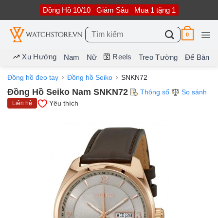
Bỏ
Đồng Hồ 10/10
Giảm Sâu
Mua 1 tặng 1
qua
nội
dung
Tìm
0
kiếm:
Xu Hướng
Reels
Nam
Nữ
Treo Tường
Để Bàn
Đồng hồ đeo tay
Đồng hồ Seiko
SNKN72
Đồng Hồ Seiko Nam SNKN72
Thông số
So sánh
Yêu thích
Liên hệ