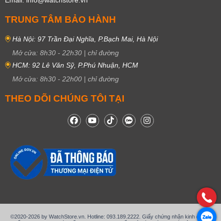
Email: info@watchstore.vn
TRUNG TÂM BẢO HÀNH
Hà Nội: 97 Trần Đại Nghĩa, P.Bạch Mai, Hà Nội
Mở cửa:
8h30
-
22h30
|
chỉ đường
HCM: 92 Lê Văn Sỹ, P.Phú Nhuận, HCM
Mở cửa:
8h30
-
22h00
|
chỉ đường
THEO DÕI CHÚNG TÔI TẠI
©2020-2026 by WatchStore.vn. Hotline: 093.189.2222. Giấy chứng nhận kinh doanh