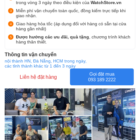
trong vòng 3 ngày theo điều kiện của
WatchStore.vn
Miễn phí vận chuyển toàn quốc, đồng kiểm trực tiếp khi
giao nhận.
Giao hàng hỏa tốc (áp dụng đối với hàng có sẵn tại cửa
hàng gần nhất)
Được hưởng các ưu đãi, quà tặng
, chương trình khách
hàng thân thiết.
Thông tin vận chuyển
nội thành HN, Đà Nẵng, HCM trong ngày,
các tỉnh thành khác từ 1 đến 3 ngày
Gọi đặt mua
Liên hệ đặt hàng
093 189 2222