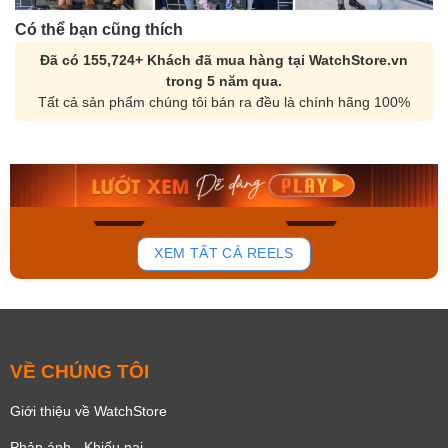
Có thể bạn cũng thích
Đã có 155,724+ Khách đã mua hàng tại WatchStore.vn
trong 5 năm qua.
Tất cả sản phẩm chúng tôi bán ra đều là chính hãng 100%
Orient Nam RA-
Casio Nam MTS-
AA0B05R19B
115D-1AVDF
9.480.000₫
2.823.000₫
8.058.000₫
2.399.550₫
Mua ngay
Mua ngay
133
81
XEM TẤT CẢ REELS
VỀ CHÚNG TÔI
Giới thiệu về WatchStore
Phản ánh - Khiếu nại