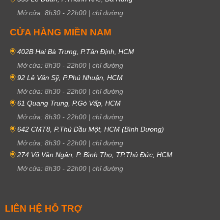
Mở cửa:
8h30
-
22h00
|
chỉ đường
CỬA HÀNG MIỀN NAM
402B Hai Bà Trưng, P.Tân Định, HCM
Mở cửa:
8h30
-
22h00
|
chỉ đường
92 Lê Văn Sỹ, P.Phú Nhuận, HCM
Mở cửa:
8h30
-
22h00
|
chỉ đường
61 Quang Trung, P.Gò Vấp, HCM
Mở cửa:
8h30
-
22h00
|
chỉ đường
642 CMT8, P.Thủ Dầu Một, HCM (Bình Dương)
Mở cửa:
8h30
-
22h00
|
chỉ đường
274 Võ Văn Ngân, P. Bình Thọ, TP.Thủ Đức, HCM
Mở cửa:
8h30
-
22h00
|
chỉ đường
LIÊN HỆ HỖ TRỢ