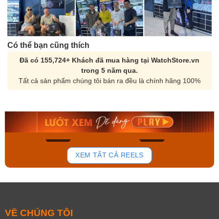
Có thể bạn cũng thích
Đã có 155,724+ Khách đã mua hàng tại WatchStore.vn
trong 5 năm qua.
Tất cả sản phẩm chúng tôi bán ra đều là chính hãng 100%
Orient Nam RA-
Casio Nam MTS-
AA0B05R19B
115D-1AVDF
9.480.000₫
2.823.000₫
8.058.000₫
2.399.550₫
Mua ngay
Mua ngay
150
84
XEM TẤT CẢ REELS
VỀ CHÚNG TÔI