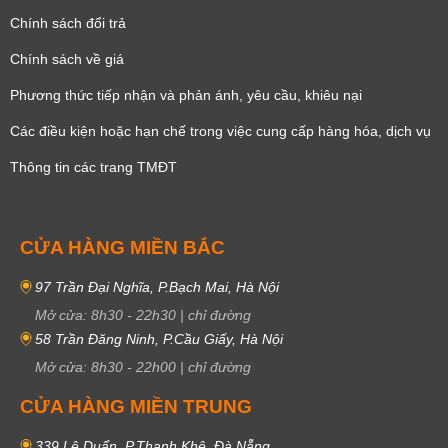
Chính sách đổi trả
Chính sách về giá
Phương thức tiếp nhận và phản ánh, yêu cầu, khiêu nại
Các điều kiện hoặc hạn chế trong việc cung cấp hàng hóa, dịch vụ
Thông tin các trang TMĐT
CỬA HÀNG MIỀN BẮC
97 Trần Đại Nghĩa, P.Bạch Mai, Hà Nội
Mở cửa:
8h30
-
22h30
|
chỉ đường
58 Trần Đăng Ninh, P.Cầu Giấy, Hà Nội
Mở cửa:
8h30
-
22h00
|
chỉ đường
CỬA HÀNG MIỀN TRUNG
339 Lê Duẩn, P.Thanh Khê, Đà Nẵng