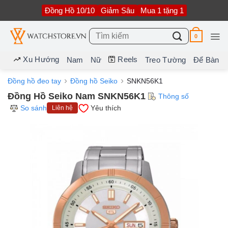
Bỏ
Đồng Hồ 10/10
Giảm Sâu
Mua 1 tặng 1
qua
nội
dung
Tìm
0
kiếm:
Xu Hướng
Reels
Nam
Nữ
Treo Tường
Để Bàn
Đồng hồ đeo tay
Đồng hồ Seiko
SNKN56K1
Đồng Hồ Seiko Nam SNKN56K1
Thông số
So sánh
Yêu thích
Liên hệ