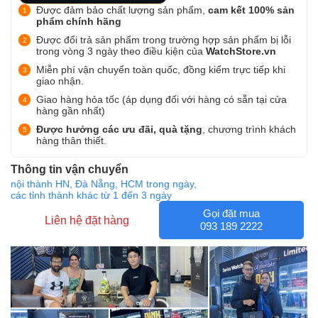
Được đảm bảo chất lượng sản phẩm,
cam kết 100% sản
phẩm chính hãng
Được đổi trả sản phẩm trong trường hợp sản phẩm bị lỗi
trong vòng 3 ngày theo điều kiện của
WatchStore.vn
Miễn phí vận chuyển toàn quốc, đồng kiểm trực tiếp khi
giao nhận.
Giao hàng hỏa tốc (áp dụng đối với hàng có sẵn tại cửa
hàng gần nhất)
Được hưởng các ưu đãi, quà tặng
, chương trình khách
hàng thân thiết.
Thông tin vận chuyển
nội thành HN, Đà Nẵng, HCM trong ngày,
các tỉnh thành khác từ 1 đến 3 ngày
Gọi đặt mua
Liên hệ đặt hàng
093 189 2222