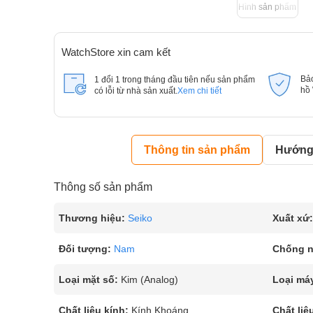
Hình sản phẩm
WatchStore xin cam kết
Bả
1 đổi 1 trong tháng đầu tiên nếu sản phẩm
hồ
có lỗi từ nhà sản xuất.
Xem chi tiết
Thông tin sản phẩm
Hướng 
Thông số sản phẩm
Thương hiệu:
Seiko
Xuất xứ:
Đối tượng:
Nam
Chống 
Loại mặt số:
Kim (Analog)
Loại má
Chất liệu kính:
Kính Khoáng
Chất liệ