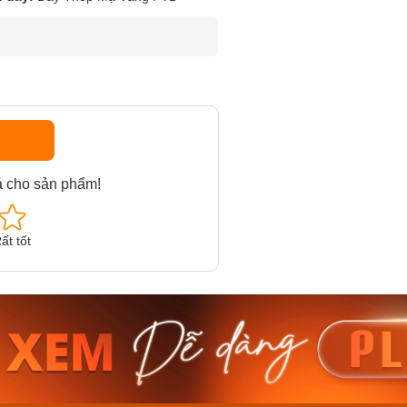
á cho sản phẩm!
ất tốt
am MTS-
Casio Nam MTS-
Casio U
VDF
RS100L-1AVDF
230EL-
₫
4.276.000₫
2.117.0
50₫
3.634.600₫
1.799.
ay
Mua ngay
Mua 