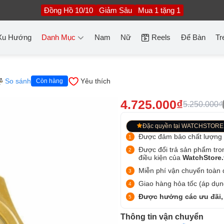
Đồng Hồ 10/10
Giảm Sâu
Mua 1 tặng 1
Xu Hướng
Danh Mục
Nam
Nữ
Reels
Để Bàn
Tr
So sánh
Yêu thích
Còn hàng
4.725.000₫
5.250.000₫
Đặc quyền tại WATCHSTORE
Được đảm bảo chất lượng
Được đổi trả sản phẩm tro
điều kiện của
WatchStore
Miễn phí vận chuyển toàn q
Giao hàng hỏa tốc (áp dụng
Được hưởng các ưu đãi,
Thông tin vận chuyển