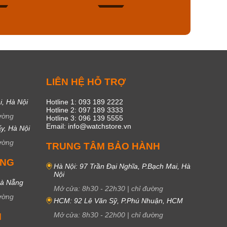
53
20
C
LIÊN HỆ HỖ TRỢ
i, Hà Nội
Hotline 1: 093 189 2222
Hotline 2: 097 189 3333
ường
Hotline 3: 096 139 5555
Email: info@watchstore.vn
y, Hà Nội
ường
TRUNG TÂM BẢO HÀNH
UNG
Hà Nội: 97 Trần Đại Nghĩa, P.Bạch Mai, Hà
Nội
Đà Nẵng
Mở cửa:
8h30
-
22h30
|
chỉ đường
ường
HCM: 92 Lê Văn Sỹ, P.Phú Nhuận, HCM
Mở cửa:
8h30
-
22h00
|
chỉ đường
M