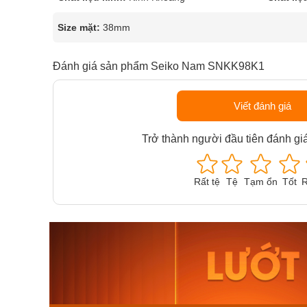
Size mặt:
38mm
Đánh giá sản phẩm Seiko Nam SNKK98K1
Viết đánh giá
Trở thành người đầu tiên đánh gi
Rất tệ
Tệ
Tạm ổn
Tốt
R
Orient Nam RA-
Casio N
AA0B05R19B
115D-1A
9.480.000₫
2.823.000
8.058.000₫
2.399.5
Mua ngay
Mua ng