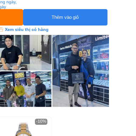
ng ngày,
ngày
Thêm vào giỏ
Xem siêu thị có hàng
-10%