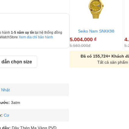
Seiko Nam SNKK98
o hành
1-5 năm uy tín
tại hệ thống đồng
 WatchStore
Xem địa chỉ bảo hành
5.004.000
₫
4
5.560.000đ
5.
Đã có 155,724+ Khách đã
dẫn chọn size
Tất cả sản phẩm 
Nhật
nước:
3atm
y:
Cơ
u dây:
Dây Thép Mạ Vàng PVD