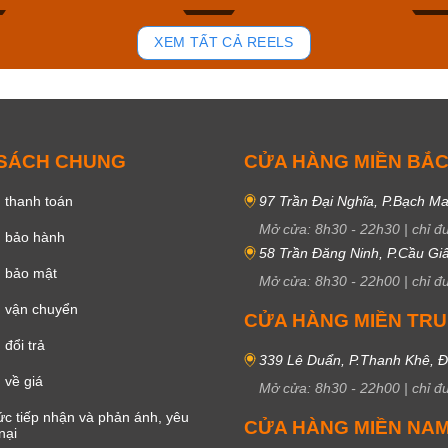
102
51
XEM TẤT CẢ REELS
 SÁCH CHUNG
CỬA HÀNG MIỀN BẮ
 thanh toán
97 Trần Đại Nghĩa, P.Bạch Ma
Mở cửa:
8h30
-
22h30
|
chỉ đ
h bảo hành
58 Trần Đăng Ninh, P.Cầu Giấ
h bảo mật
Mở cửa:
8h30
-
22h00
|
chỉ đ
 vận chuyển
CỬA HÀNG MIỀN TR
đổi trả
339 Lê Duẩn, P.Thanh Khê, 
 về giá
Mở cửa:
8h30
-
22h00
|
chỉ đ
c tiếp nhận và phản ánh, yêu
CỬA HÀNG MIỀN NA
nại