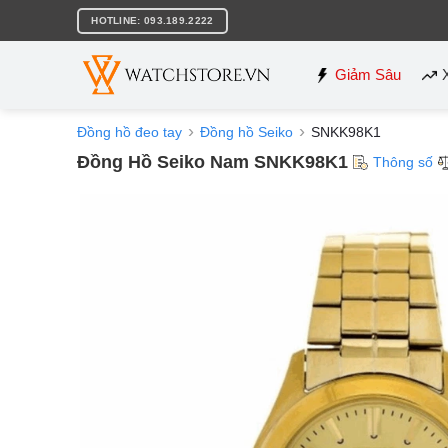
Bỏ
HOTLINE: 093.189.2222
qua
nội
dung
Giảm Sâu
Đồng hồ đeo tay
Đồng hồ Seiko
SNKK98K1
Đồng Hồ Seiko Nam SNKK98K1
Thông số