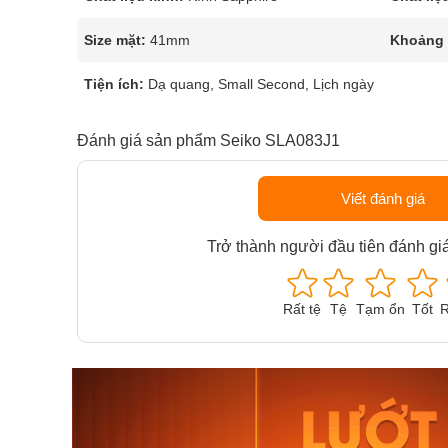
Size mặt:
41mm
Khoảng t
Tiện ích:
Dạ quang, Small Second, Lịch ngày
Đánh giá sản phẩm Seiko SLA083J1
Viết đánh giá
Trở thành người đầu tiên đánh gi
Rất tệ
Tệ
Tạm ổn
Tốt
R
Orient Nam RA-
Casio N
AA0B05R19B
115D-1A
9.480.000₫
2.823.000
8.058.000₫
2.399.5