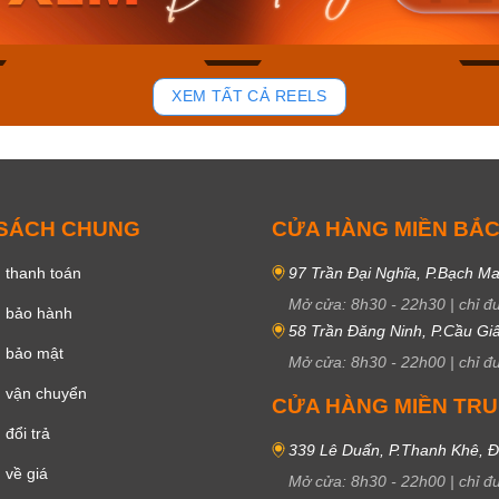
ay
Mua ngay
Mua 
92
47
XEM TẤT CẢ REELS
 SÁCH CHUNG
CỬA HÀNG MIỀN BẮ
 thanh toán
97 Trần Đại Nghĩa, P.Bạch Ma
Mở cửa:
8h30
-
22h30
|
chỉ đ
h bảo hành
58 Trần Đăng Ninh, P.Cầu Giấ
h bảo mật
Mở cửa:
8h30
-
22h00
|
chỉ đ
 vận chuyển
CỬA HÀNG MIỀN TR
đổi trả
339 Lê Duẩn, P.Thanh Khê, 
 về giá
Mở cửa:
8h30
-
22h00
|
chỉ đ