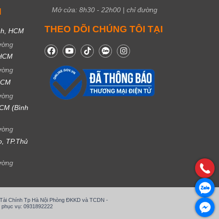
Mở cửa:
8h30
-
22h00
|
chỉ đường
M
THEO DÕI CHÚNG TÔI TẠI
nh, HCM
ường
 HCM
ường
 HCM
ường
CM (Bình
ường
ọ, TP.Thủ
ường
ở Tài Chính Tp Hà Nội Phòng ĐKKD và TCDN -
 phục vụ: 0931892222