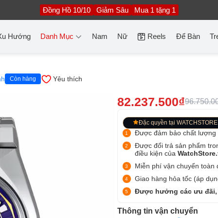
Đồng Hồ 10/10
Giảm Sâu
Mua 1 tặng 1
Xu Hướng
Danh Mục
Nam
Nữ
Reels
Để Bàn
Tr
nh
Yêu thích
Còn hàng
82.237.500₫
96.750.0
Đặc quyền tại WATCHSTORE
Được đảm bảo chất lượng
Được đổi trả sản phẩm tro
điều kiện của
WatchStore
Miễn phí vận chuyển toàn q
Giao hàng hỏa tốc (áp dụng
Được hưởng các ưu đãi,
Thông tin vận chuyển