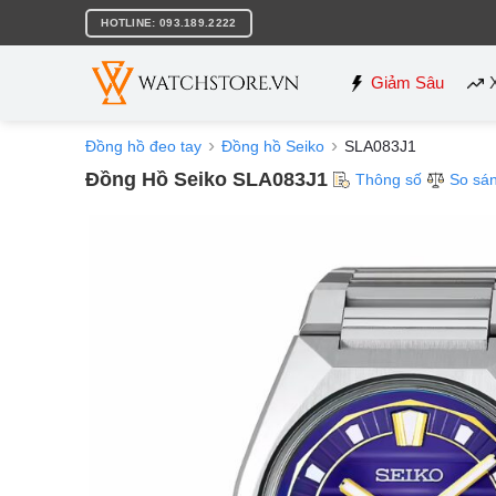
Bỏ
HOTLINE: 093.189.2222
qua
nội
dung
Giảm Sâu
Đồng hồ đeo tay
Đồng hồ Seiko
SLA083J1
Đồng Hồ Seiko SLA083J1
Thông số
So sá