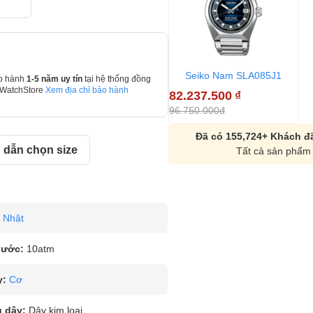
Seiko Nam SLA085J1
o hành
1-5 năm uy tín
tại hệ thống đồng
 WatchStore
Xem địa chỉ bảo hành
82.237.500
₫
96.750.000đ
Đã có 155,724+ Khách đã
dẫn chọn size
Tất cả sản phẩm 
Nhật
nước:
10atm
y:
Cơ
u dây:
Dây kim loại