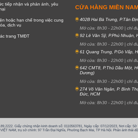
c tiếp nhận và phản ánh, yêu
CỬA HÀNG MIỀN NA
nại
402B Hai Bà Trưng, P.Tân Đị
iện hoặc hạn chế trong việc cung
óa, dịch vụ
Mở cửa:
8h30
-
22h00
|
chỉ đ
92 Lê Văn Sỹ, P.Phú Nhuận,
các trang TMĐT
Mở cửa:
8h30
-
22h00
|
chỉ đ
61 Quang Trung, P.Gò Vấp,
Mở cửa:
8h30
-
22h00
|
chỉ đ
642 CMT8, P.Thủ Dầu Một, H
Dương)
Mở cửa:
8h30
-
22h00
|
chỉ đ
274 Võ Văn Ngân, P. Bình Th
Đức, HCM
Mở cửa:
8h30
-
22h00
|
chỉ đ
.189.2222. Giấy chứng nhận kinh doanh số: 0110563781, Ngày cấp: 07/12/2023, Nơi cấp: S
T NAM, trụ sở chính: 97 Trần Đại Nghĩa, Phường Bạch Mai, TP Hà Nội. Phản ánh thái độ