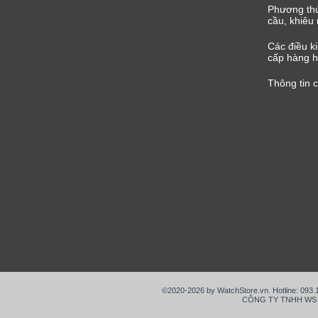
Phương thứ
cầu, khiêu 
Các điều k
cấp hàng h
Thông tin 
©2020-2026 by WatchStore.vn. Hotline: 093
CÔNG TY TNHH WS VIỆ