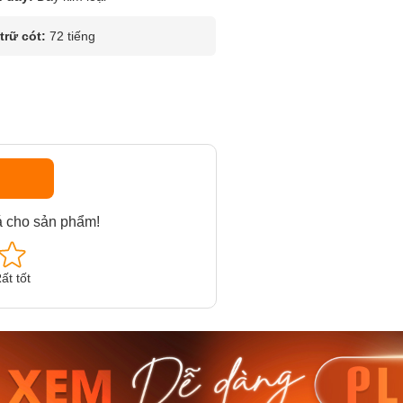
rữ cót:
72 tiếng
á cho sản phẩm!
ất tốt
am MTS-
Casio Nam MTS-
Casio U
VDF
RS100L-1AVDF
230EL-
₫
4.276.000₫
2.117.0
50₫
3.634.600₫
1.799.