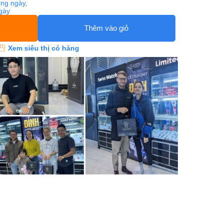
ng ngày,
ngày
Thêm vào giỏ
Xem siêu thị có hàng