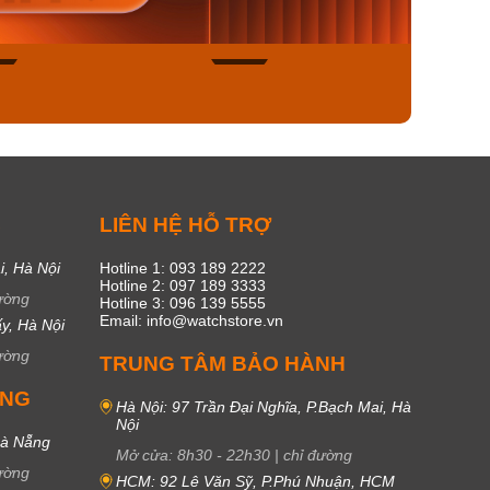
ngay
Mua ngay
Mua
50
20
C
LIÊN HỆ HỖ TRỢ
i, Hà Nội
Hotline 1: 093 189 2222
Hotline 2: 097 189 3333
ường
Hotline 3: 096 139 5555
Email: info@watchstore.vn
y, Hà Nội
ường
TRUNG TÂM BẢO HÀNH
UNG
Hà Nội: 97 Trần Đại Nghĩa, P.Bạch Mai, Hà
Nội
Đà Nẵng
Mở cửa:
8h30
-
22h30
|
chỉ đường
ường
HCM: 92 Lê Văn Sỹ, P.Phú Nhuận, HCM