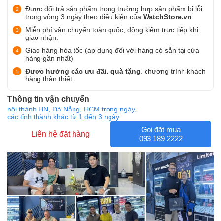
Được đổi trả sản phẩm trong trường hợp sản phẩm bị lỗi
trong vòng 3 ngày theo điều kiện của
WatchStore.vn
Miễn phí vận chuyển toàn quốc, đồng kiểm trực tiếp khi
giao nhận.
Giao hàng hỏa tốc (áp dụng đối với hàng có sẵn tại cửa
hàng gần nhất)
Được hưởng các ưu đãi, quà tặng
, chương trình khách
hàng thân thiết.
Thông tin vận chuyển
nội thành HN, Đà Nẵng, HCM trong ngày,
các tỉnh thành khác từ 1 đến 3 ngày
Gọi đặt mua
Liên hệ đặt hàng
093 189 2222