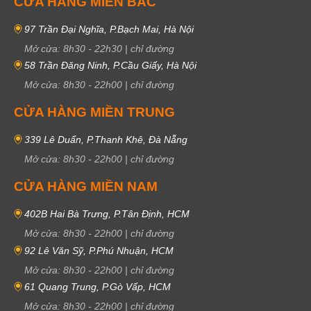
CỬA HÀNG MIỀN BẮC
97 Trần Đại Nghĩa, P.Bạch Mai, Hà Nội
Mở cửa:
8h30
-
22h30
|
chỉ đường
58 Trần Đăng Ninh, P.Cầu Giấy, Hà Nội
Mở cửa:
8h30
-
22h00
|
chỉ đường
CỬA HÀNG MIỀN TRUNG
339 Lê Duẩn, P.Thanh Khê, Đà Nẵng
Mở cửa:
8h30
-
22h00
|
chỉ đường
CỬA HÀNG MIỀN NAM
402B Hai Bà Trưng, P.Tân Định, HCM
Mở cửa:
8h30
-
22h00
|
chỉ đường
92 Lê Văn Sỹ, P.Phú Nhuận, HCM
Mở cửa:
8h30
-
22h00
|
chỉ đường
61 Quang Trung, P.Gò Vấp, HCM
Mở cửa:
8h30
-
22h00
|
chỉ đường