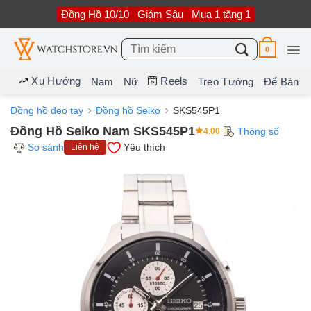
Bỏ
Đồng Hồ 10/10
Giảm Sâu
Mua 1 tặng 1
qua
nội
dung
Tìm
0
kiếm:
Xu Hướng
Reels
Nam
Nữ
Treo Tường
Để Bàn
Đồng hồ đeo tay
Đồng hồ Seiko
SKS545P1
Đồng Hồ Seiko Nam SKS545P1
Thông số
4.00
So sánh
Yêu thích
Liên hệ