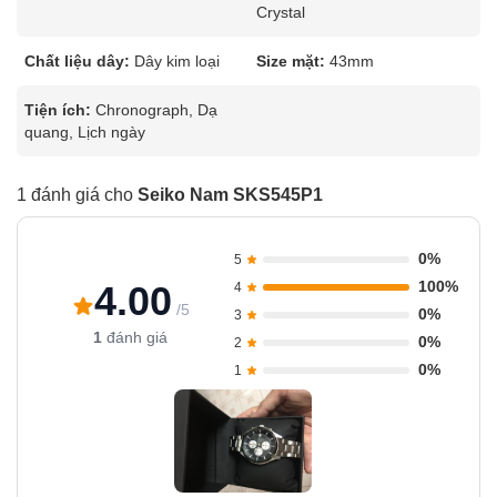
Crystal
Chất liệu dây:
Dây kim loại
Size mặt:
43mm
Tiện ích:
Chronograph, Dạ
quang, Lịch ngày
1 đánh giá cho
Seiko Nam SKS545P1
0%
5
100%
4.00
4
/5
0%
3
1
đánh giá
0%
2
0%
1