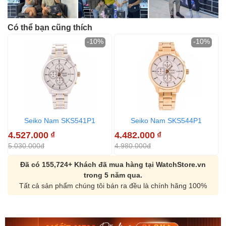
Có thể bạn cũng thích
-10%
-10%
Seiko Nam SKS541P1
Seiko Nam SKS544P1
4.527.000
₫
4.482.000
₫
5.030.000đ
4.980.000đ
Đã có 155,724+ Khách đã mua hàng tại WatchStore.vn
trong 5 năm qua.
Tất cả sản phẩm chúng tôi bán ra đều là chính hãng 100%
Orient Nam RA-
Casio Nam MTS-
AA0B05R19B
115D-1AVDF
9.480.000₫
2.823.000₫
8.058.000₫
2.399.550₫
Mua ngay
Mua ngay